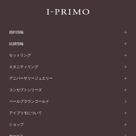
婚約指輪
婚約指輪 (エンゲージリング)
結婚指輪
婚約指輪一覧
結婚指輪 (マリッジリング)
セットリング
素材から選ぶ
結婚指輪一覧
セットリング
エタニティリング
プラチナ
フォルムから選ぶ
素材から選ぶ
セットリング一覧
エタニティリング
アニバーサリージュエリー
イエローゴールド
ストレートライン
プラチナ
セッティングから選ぶ
フォルムから選ぶ
素材から選ぶ
エタニティリング一覧
アニバーサリージュエリー
コンセプトシリーズ
ピンクゴールド
ウェーブライン
イエローゴールド
ソリテール
ストレートライン
スタイルから選ぶ
プラチナ
セッティングから選ぶ
素材から選ぶ
アニバーサリージュエリー一覧
コンセプトシリーズ
ペールブラウンゴールド
ペールブラウンゴールド
V字ライン
ピンクゴールド
ワンサイドメレ
ウェーブライン
シンプル
イエローゴールド
プレーン
価格帯から選ぶ
スタイルから選ぶ
プラチナ
ネックレス
コンビネーション
オリジンビリーフ
ペールブラウンゴールド
ダブルサイドメレ
アイプリモについて
V字ライン
フェミニン
ピンクゴールド
ワンメレ
50万円台～
シンプル
イエローゴールド
婚約指輪ガイド
ベビーリング
価格帯から選ぶ
フラワリー
コンビネーション
ラインメレ
モード
アイプリモについて
ペールブラウンゴールド
セベラルメレ
ショップ
40万円台～
フェミニン
ピンクゴールド
ファッションリング
50万円～
婚約指輪 人気ランキング
結婚指輪 人気ランキング
初空
エレガント
コンビネーション
ラインメレ
30万円台～
®
モード
パーソナルハンド診断
店舗一覧
ペールブラウンゴールド
ブレスレット