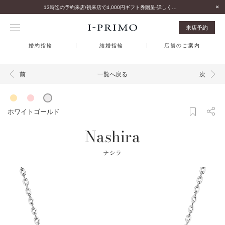
13時迄の予約来店/初来店で4,000円ギフト券贈呈-詳しくはこちら-
来店予約
婚約指輪
結婚指輪
店舗のご案内
一覧へ戻る
前
次
ホワイトゴールド
Nashira
ナシラ