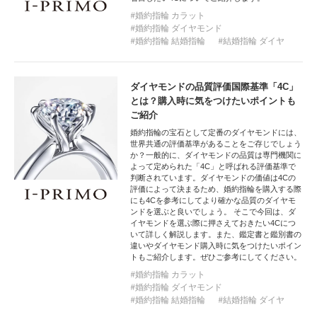
婚約指輪 カラット
婚約指輪 ダイヤモンド
婚約指輪 結婚指輪
結婚指輪 ダイヤ
ダイヤモンドの品質評価国際基準「4C」
とは？購入時に気をつけたいポイントも
ご紹介
婚約指輪の宝石として定番のダイヤモンドには、
世界共通の評価基準があることをご存じでしょう
か？一般的に、ダイヤモンドの品質は専門機関に
よって定められた「4C」と呼ばれる評価基準で
判断されています。ダイヤモンドの価値は4Cの
評価によって決まるため、婚約指輪を購入する際
にも4Cを参考にしてより確かな品質のダイヤモ
ンドを選ぶと良いでしょう。 そこで今回は、ダ
イヤモンドを選ぶ際に押さえておきたい4Cにつ
いて詳しく解説します。また、鑑定書と鑑別書の
違いやダイヤモンド購入時に気をつけたいポイン
トもご紹介します。ぜひご参考にしてください。
婚約指輪 カラット
婚約指輪 ダイヤモンド
婚約指輪 結婚指輪
結婚指輪 ダイヤ