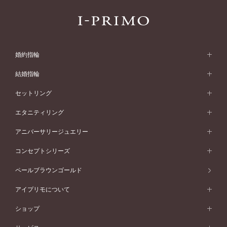
婚約指輪
婚約指輪 (エンゲージリング)
結婚指輪
婚約指輪一覧
結婚指輪 (マリッジリング)
セットリング
素材から選ぶ
結婚指輪一覧
セットリング
エタニティリング
プラチナ
フォルムから選ぶ
素材から選ぶ
セットリング一覧
エタニティリング
アニバーサリージュエリー
イエローゴールド
ストレートライン
プラチナ
セッティングから選ぶ
フォルムから選ぶ
素材から選ぶ
エタニティリング一覧
アニバーサリージュエリー
コンセプトシリーズ
ピンクゴールド
ウェーブライン
イエローゴールド
ソリテール
ストレートライン
スタイルから選ぶ
プラチナ
セッティングから選ぶ
素材から選ぶ
アニバーサリージュエリー一覧
コンセプトシリーズ
ペールブラウンゴールド
ペールブラウンゴールド
V字ライン
ピンクゴールド
ワンサイドメレ
ウェーブライン
シンプル
イエローゴールド
プレーン
価格帯から選ぶ
スタイルから選ぶ
プラチナ
ネックレス
コンビネーション
オリジンビリーフ
ペールブラウンゴールド
ダブルサイドメレ
アイプリモについて
V字ライン
フェミニン
ピンクゴールド
ワンメレ
50万円台～
シンプル
イエローゴールド
婚約指輪ガイド
ベビーリング
価格帯から選ぶ
フラワリー
コンビネーション
ラインメレ
モード
アイプリモについて
ペールブラウンゴールド
セベラルメレ
ショップ
40万円台～
フェミニン
ピンクゴールド
ファッションリング
50万円～
婚約指輪 人気ランキング
結婚指輪 人気ランキング
初空
エレガント
コンビネーション
ラインメレ
30万円台～
®
モード
パーソナルハンド診断
店舗一覧
ペールブラウンゴールド