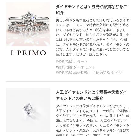
ダイヤモンドとは？歴史や品質などをご
紹介
美しい輝きをもつ宝石として知られているダイヤ
モンドは、古くローマ時代の文献にも記述が残さ
れているほど昔から人々の関心を集めてきまし
た。ダイヤモンドにはさまざまな逸話があり、中
には少し不吉な言い伝えもあるそうです。 今回
は、ダイヤモンドの起源や逸話、ダイヤモンドの
品質、人工ダイヤモンドとの違いなどについてご
紹介します。ぜひご一読ください。
婚約指輪 カラット
婚約指輪 ダイヤモンド
婚約指輪 結婚指輪
結婚指輪 ダイヤ
人工ダイヤモンドとは？種類や天然ダイ
ヤモンドとの違いもご紹介
ダイヤモンドには天然ダイヤモンドだけでなく、
人工ダイヤモンドもあります。一般的に「偽物の
ダイヤモンド」と言われることもありますが、厳
密には異なります。 今回は、人工ダイヤモンド
と天然ダイヤモンドの違い、人工ダイヤモンドを
選ぶメリット・懸念点、天然ダイヤモンド選びで
着目したい4Cについてご紹介します。