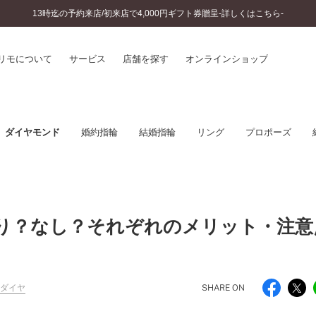
13時迄の予約来店/初来店で4,000円ギフト券贈呈-詳しくはこちら-
リモについて
サービス
店舗を探す
オンラインショップ
プリモについて
婚約指輪とは
ダイヤモンド
婚約指輪
結婚指輪
リング
プロポーズ
結婚指輪とは
®
ソナルハンド診断
セットリングとは
インへのこだわり
エタニティリングとは
へのこだわり
涯のメンテナンス
ニュース一覧
り？なし？それぞれのメリット・注意
に店舗がある
お客様の声
SWEET STORIES
ビス
ショップブログ
ターサービス
 ダイヤ
SHARE ON
コラム
入方法・仕上げ日数
よくあるご質問