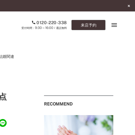
0120-220-338
来店予約
9:30～16:00
受付時間：
/ 通話無料
ブックマーク
結婚関連
ONLINE SHOP
ご来店予約
点
予約専用ダイヤル
0120-220-338
RECOMMEND
9:30～16:00
（受付時間：
・通話無料）
カタログ請求
お問い合わせ