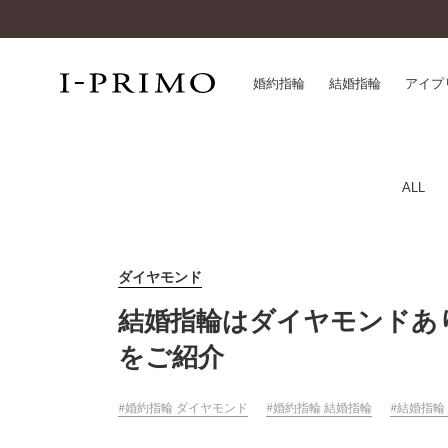
婚約指輪
結婚指輪
アイプ
婚約指輪一覧
アイ
ALL
結婚指輪一覧
パー
セットリング一覧
デザ
エタニティリング一覧
品質
ダイヤモンド
アニバーサリージュエリー一覧
一生
結婚指輪はダイヤモンドあ
近く
コレクション
をご紹介
®
パーフェクトプロポーズリング
サー
ダイヤモンドプロポーズ
アフ
婚約指輪 ダイヤモンド
婚約指輪 結婚指輪
結婚指輪
婚約ネックレス
ご購
ダイヤモンドシェイプコレクション