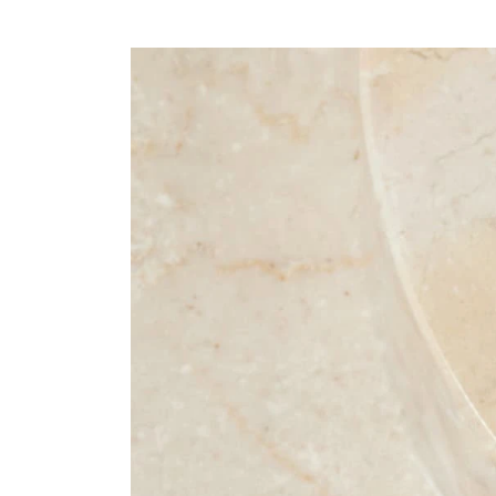
プロ
ペールブラウンゴールド
ン
ブラ
コンセプトシリーズ
プロ
オリジンビリーフ
フラワリー
初空
ショ
エトワル
店舗
スワハ
ご来
プレミオン