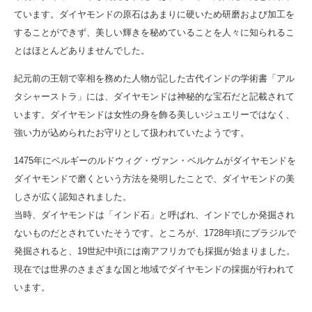
ています。ダイヤモンドの原石はあまりに硬いため研磨および加工を
することができず、美しい輝きを秘めていることを人々に知られるこ
とはほとんどありませんでした。
紀元前の王朝で宰相を務めた人物が記した古代インドの学術書「アル
タシャーストラ」には、ダイヤモンドは神秘的な宝石だと記載されて
います。ダイヤモンドは女性の身を飾る美しいジュエリーではなく、
強い力が込められたお守りとして扱われていたようです。
1475年にベルギーのルドウィグ・ヴァン・ベルケムがダイヤモンドを
ダイヤモンドで磨くという方法を発明したことで、ダイヤモンドの美
しさが広く認知されました。
当時、ダイヤモンドは「インド石」と呼ばれ、インドでしか発掘され
ないものだとされていたそうです。ところが、1728年頃にブラジルで
発掘されると、19世紀中頃には南アフリカでも採掘が始まりました。
現在では世界のさまざまな国と地域でダイヤモンドの採掘が行われて
います。