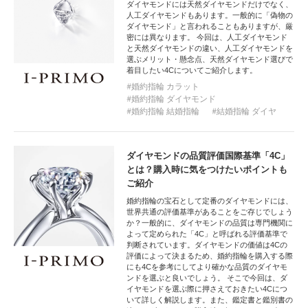
ダイヤモンドには天然ダイヤモンドだけでなく、
人工ダイヤモンドもあります。一般的に「偽物の
ダイヤモンド」と言われることもありますが、厳
密には異なります。 今回は、人工ダイヤモンド
と天然ダイヤモンドの違い、人工ダイヤモンドを
選ぶメリット・懸念点、天然ダイヤモンド選びで
着目したい4Cについてご紹介します。
婚約指輪 カラット
婚約指輪 ダイヤモンド
婚約指輪 結婚指輪
結婚指輪 ダイヤ
ダイヤモンドの品質評価国際基準「4C」
とは？購入時に気をつけたいポイントも
ご紹介
婚約指輪の宝石として定番のダイヤモンドには、
世界共通の評価基準があることをご存じでしょう
か？一般的に、ダイヤモンドの品質は専門機関に
よって定められた「4C」と呼ばれる評価基準で
判断されています。ダイヤモンドの価値は4Cの
評価によって決まるため、婚約指輪を購入する際
にも4Cを参考にしてより確かな品質のダイヤモ
ンドを選ぶと良いでしょう。 そこで今回は、ダ
イヤモンドを選ぶ際に押さえておきたい4Cにつ
いて詳しく解説します。また、鑑定書と鑑別書の