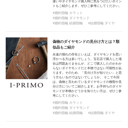
違いやダイヤモンド購入時に気をつけたいポイン
トもご紹介します。ぜひご参考にしてください。
婚約指輪 カラット
婚約指輪 ダイヤモンド
婚約指輪 結婚指輪
結婚指輪 ダイヤ
偽物のダイヤモンドの見分け方とは？類
似品もご紹介
永遠の憧れの存在といえば、ダイヤモンドを思い
浮かべる方は多いでしょう。宝石店で購入した場
合は問題ありませんが、どこで購入したのかわか
らないダイヤモンドだと本物ではない可能性があ
ります。そのため、「見分け方が知りたい」と思
う方もいるのではないでしょうか。 そこで今回
は、偽物と言われているダイヤモンドの種類や見
分け方についてご紹介します。お手持ちのダイヤ
モンドが本物かどうかを知りたい方は、ぜひご参
考にしてください。
婚約指輪 カラット
婚約指輪 ダイヤモンド
婚約指輪 結婚指輪
結婚指輪 ダイヤ