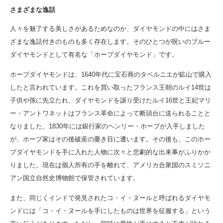
さまざまな逸話
人々を魅了する美しさがあるためなのか、ダイヤモンドの中にはさま
ざまな逸話付きのものも多く存在します。そのひとつが呪いのブルー
ダイヤモンドとして有名な「ホープダイヤモンド」です。
ホープダイヤモンドは、1640年代に宝石商のタベルニエが鉱山で購入
したと言われています。これを買い取ったフランス王朝のルイ14世は
子供や孫に先立たれ、ダイヤモンドを譲り受けたルイ16世と王妃マリ
ー・アントワネットはフランス革命によって断頭台に送られることと
なりました。1830年には銀行家のヘンリー・ホープが入手しました
が、ホープ家はその後破産の憂き目に遭います。その後も、このホー
プダイヤモンドを手に入れた人物に次々と悲劇的な出来事がふりかか
りました。現在は個人所有の手を離れて、アメリカ合衆国のスミソニ
アン国立自然史博物館で保管されています。
また、同じくインドで発見されたコ・イ・ヌールと呼ばれるダイヤモ
ンドには「コ・イ・ヌールを手にしたものは世界を征服する」という