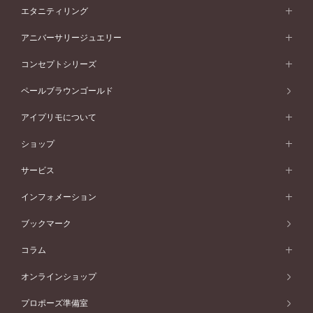
素材から選ぶ
結婚指輪一覧
セットリング
エタニティリング
プラチナ
フォルムから選ぶ
素材から選ぶ
セットリング一覧
エタニティリング
アニバーサリージュエリー
イエローゴールド
ストレートライン
プラチナ
セッティングから選ぶ
フォルムから選ぶ
素材から選ぶ
エタニティリング一覧
アニバーサリージュエリー
コンセプトシリーズ
ピンクゴールド
ウェーブライン
イエローゴールド
ソリテール
ストレートライン
スタイルから選ぶ
プラチナ
セッティングから選ぶ
素材から選ぶ
アニバーサリージュエリー一覧
コンセプトシリーズ
ペールブラウンゴールド
ペールブラウンゴールド
V字ライン
ピンクゴールド
ワンサイドメレ
ウェーブライン
シンプル
イエローゴールド
プレーン
価格帯から選ぶ
スタイルから選ぶ
プラチナ
ネックレス
コンビネーション
オリジンビリーフ
ペールブラウンゴールド
ダブルサイドメレ
アイプリモについて
V字ライン
フェミニン
ピンクゴールド
ワンメレ
50万円台～
シンプル
イエローゴールド
婚約指輪ガイド
ベビーリング
価格帯から選ぶ
フラワリー
コンビネーション
ラインメレ
モード
アイプリモについて
ペールブラウンゴールド
セベラルメレ
ショップ
40万円台～
フェミニン
ピンクゴールド
ファッションリング
50万円～
婚約指輪 人気ランキング
結婚指輪 人気ランキング
初空
エレガント
コンビネーション
ラインメレ
30万円台～
®
モード
パーソナルハンド診断
店舗一覧
ペールブラウンゴールド
ブレスレット
サービス
40万円～50万円
婚約ネックレス
エトワル
ゴージャス
20万円台～
エレガント
ピアス
30万円～40万円
デザインへのこだわり
プロポーズサポート
スワハ
北海道
インフォメーション
ダイヤモンドシェイプコレクション
10万円台～
ゴージャス
イヤリング
20万円～30万円
品質へのこだわり
プレミオン
サービス
ご来店予約について
札幌店
ブックマーク
®
パーフェクトプロポーズリング
アニバーサリーギフト
10万円～20万円
一生涯のメンテナンス
函館店
アフターサービス
ニュース一覧
コラム
ダイヤモンドプロポーズ
取扱店)エヴァンスブライダル 旭川本店
近くに店舗がある
ご購入方法・仕上げ日数
お客様の声
コラム
オンラインショップ
プロミスダイヤモンド&バースストーン
東北
SWEET STORIES
ダイヤモンド
プロポーズ準備室