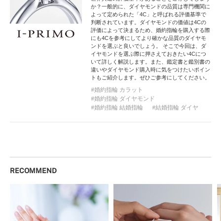
か？一般的に、ダイヤモンドの品質は専門機関に
よって定められた「4C」と呼ばれる評価基準で
判断されています。ダイヤモンドの価値は4Cの
評価によって決まるため、婚約指輪を購入する際
にも4Cを参考にしてより確かな品質のダイヤモ
ンドを選ぶと良いでしょう。 そこで今回は、ダ
イヤモンドを選ぶ際に押さえておきたい4Cにつ
いて詳しく解説します。また、鑑定書と鑑別書の
違いやダイヤモンド購入時に気をつけたいポイン
トもご紹介します。ぜひご参考にしてください。
婚約指輪 カラット
婚約指輪 ダイヤモンド
婚約指輪 結婚指輪
結婚指輪 ダイヤ
RECOMMEND