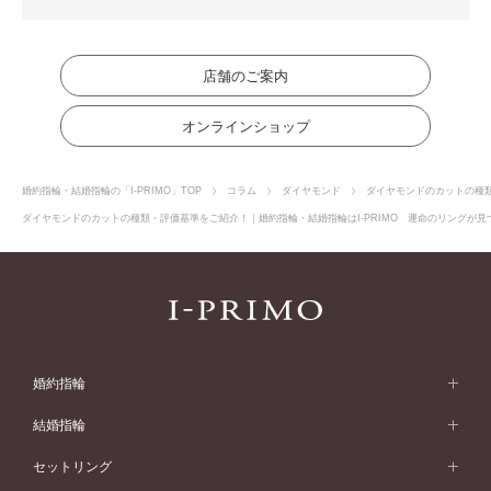
店舗のご案内
オンラインショップ
婚約指輪・結婚指輪の「I-PRIMO」TOP
コラム
ダイヤモンド
ダイヤモンドのカットの種
ダイヤモンドのカットの種類・評価基準をご紹介！｜婚約指輪・結婚指輪はI-PRIMO 運命のリングが見つ
婚約指輪
婚約指輪 (エンゲージリング)
結婚指輪
婚約指輪一覧
結婚指輪 (マリッジリング)
セットリング