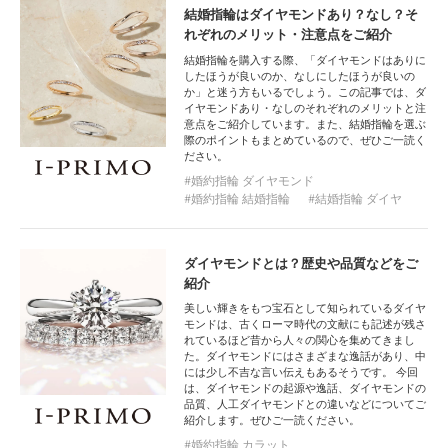
結婚指輪はダイヤモンドあり？なし？そ
れぞれのメリット・注意点をご紹介
結婚指輪を購入する際、「ダイヤモンドはありに
したほうが良いのか、なしにしたほうが良いの
か」と迷う方もいるでしょう。この記事では、ダ
イヤモンドあり・なしのそれぞれのメリットと注
意点をご紹介しています。また、結婚指輪を選ぶ
際のポイントもまとめているので、ぜひご一読く
ださい。
婚約指輪 ダイヤモンド
婚約指輪 結婚指輪
結婚指輪 ダイヤ
ダイヤモンドとは？歴史や品質などをご
紹介
美しい輝きをもつ宝石として知られているダイヤ
モンドは、古くローマ時代の文献にも記述が残さ
れているほど昔から人々の関心を集めてきまし
た。ダイヤモンドにはさまざまな逸話があり、中
には少し不吉な言い伝えもあるそうです。 今回
は、ダイヤモンドの起源や逸話、ダイヤモンドの
品質、人工ダイヤモンドとの違いなどについてご
紹介します。ぜひご一読ください。
婚約指輪 カラット