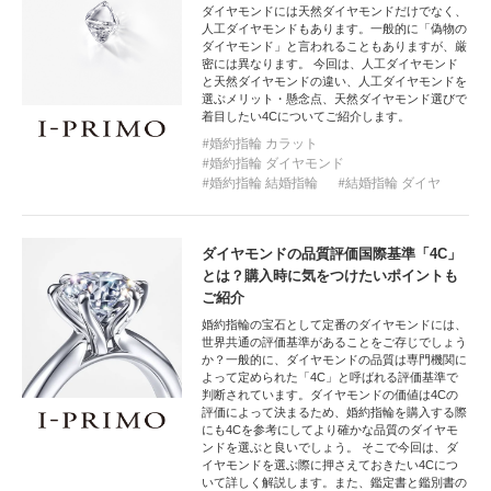
ダイヤモンドには天然ダイヤモンドだけでなく、
人工ダイヤモンドもあります。一般的に「偽物の
ダイヤモンド」と言われることもありますが、厳
密には異なります。 今回は、人工ダイヤモンド
と天然ダイヤモンドの違い、人工ダイヤモンドを
選ぶメリット・懸念点、天然ダイヤモンド選びで
着目したい4Cについてご紹介します。
婚約指輪 カラット
婚約指輪 ダイヤモンド
婚約指輪 結婚指輪
結婚指輪 ダイヤ
ダイヤモンドの品質評価国際基準「4C」
とは？購入時に気をつけたいポイントも
ご紹介
婚約指輪の宝石として定番のダイヤモンドには、
世界共通の評価基準があることをご存じでしょう
か？一般的に、ダイヤモンドの品質は専門機関に
よって定められた「4C」と呼ばれる評価基準で
判断されています。ダイヤモンドの価値は4Cの
評価によって決まるため、婚約指輪を購入する際
にも4Cを参考にしてより確かな品質のダイヤモ
ンドを選ぶと良いでしょう。 そこで今回は、ダ
イヤモンドを選ぶ際に押さえておきたい4Cにつ
いて詳しく解説します。また、鑑定書と鑑別書の