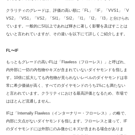
クラリティのグレードは、評価の高い順に「FL」「IF」「VVS1」「V
VS2」「VS1」「VS2」「SI1」「SI2」「I1」「I2」「I3」と分けられ
ています。一般的にSI以上であれば輝きに著しく影響を及ぼすことは
ないと言われていますが、その違いを以下にて詳しくご紹介します。
FL〜IF
もっともグレードの高いFLは「Flawless（フローレス）」と呼ばれ、
内外部に一切の内包物やキズが含まれていないダイヤモンドを指しま
す。10倍に拡大しても内包物が見られないレベルのダイヤモンドは非
常に希少価値が高く、すべてのダイヤモンドのうち1%にも満たない
と言われています。クラリティにおける最高評価となるため、市場で
はほとんど流通しません。
IFは「Internally Flawless（インターナリー・フローレス）」の略で、
内部に欠点がないダイヤモンドを指します。フローレスと違って、IF
のダイヤモンドには外部にのみ微かにキズが含まれる場合がありま