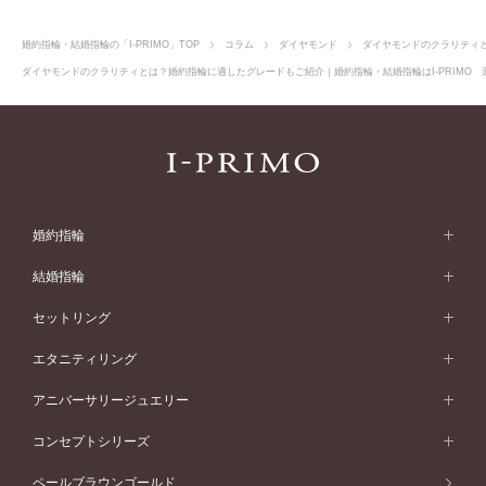
婚約指輪・結婚指輪の「I-PRIMO」TOP
コラム
ダイヤモンド
ダイヤモンドのクラリティ
ダイヤモンドのクラリティとは？婚約指輪に適したグレードもご紹介｜婚約指輪・結婚指輪はI-PRIMO 
婚約指輪
婚約指輪 (エンゲージリング)
結婚指輪
婚約指輪一覧
結婚指輪 (マリッジリング)
セットリング
素材から選ぶ
結婚指輪一覧
セットリング
エタニティリング
プラチナ
フォルムから選ぶ
素材から選ぶ
セットリング一覧
エタニティリング
アニバーサリージュエリー
イエローゴールド
ストレートライン
プラチナ
セッティングから選ぶ
フォルムから選ぶ
素材から選ぶ
エタニティリング一覧
アニバーサリージュエリー
コンセプトシリーズ
ピンクゴールド
ウェーブライン
イエローゴールド
ソリテール
ストレートライン
スタイルから選ぶ
プラチナ
セッティングから選ぶ
素材から選ぶ
アニバーサリージュエリー一覧
コンセプトシリーズ
ペールブラウンゴールド
ペールブラウンゴールド
V字ライン