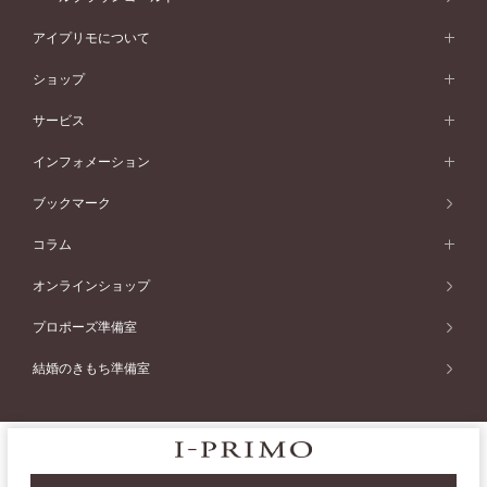
ピンクゴールド
ワンサイドメレ
ウェーブライン
シンプル
イエローゴールド
プレーン
価格帯から選ぶ
スタイルから選ぶ
プラチナ
ネックレス
コンビネーション
オリジンビリーフ
ペールブラウンゴールド
ダブルサイドメレ
アイプリモについて
V字ライン
フェミニン
ピンクゴールド
ワンメレ
50万円台～
シンプル
イエローゴールド
婚約指輪ガイド
ベビーリング
価格帯から選ぶ
フラワリー
コンビネーション
ラインメレ
モード
アイプリモについて
ペールブラウンゴールド
セベラルメレ
ショップ
40万円台～
フェミニン
ピンクゴールド
ファッションリング
50万円～
婚約指輪 人気ランキング
結婚指輪 人気ランキング
初空
エレガント
コンビネーション
ラインメレ
30万円台～
®
モード
パーソナルハンド診断
店舗一覧
ペールブラウンゴールド
ブレスレット
サービス
40万円～50万円
婚約ネックレス
エトワル
ゴージャス
20万円台～
エレガント
ピアス
30万円～40万円
デザインへのこだわり
プロポーズサポート
スワハ
北海道
インフォメーション
ダイヤモンドシェイプコレクション
10万円台～
ゴージャス
イヤリング
20万円～30万円
品質へのこだわり
プレミオン
サービス
ご来店予約について
札幌店
ブックマーク
®
パーフェクトプロポーズリング
アニバーサリーギフト
10万円～20万円
一生涯のメンテナンス
函館店
アフターサービス
ニュース一覧
コラム
ダイヤモンドプロポーズ
取扱店)エヴァンスブライダル 旭川本店
近くに店舗がある
ご購入方法・仕上げ日数
お客様の声
コラム
オンラインショップ
プロミスダイヤモンド&バースストーン
東北
SWEET STORIES
ダイヤモンド
プロポーズ準備室
婚約指輪
ブライダルアイテム
仙台店
ショップブログ
結婚のきもち準備室
結婚指輪
青森店
公式アンバサダー
リング
弘前パークホテル店
よくあるご質問
プロポーズ
秋田店
サイトマップ
プライバシーポリシー
会社概要
採用情報
結婚関連
盛岡大通店
お問い合わせ
カタログ請求