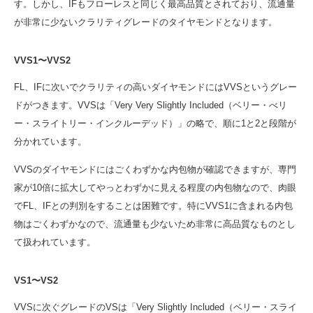
す。しかし、IFもフローレスと同じく最高品質とされており、流通量
が非常に少ないクラリティグレードのタイヤモンドとなります。
VVS1〜VVS2
FL、IFに次いでクラリティの高いダイヤモンドにはVVSというグレー
ドがつきます。VVSは「Very Very Slightly Included（ベリー・べリ
ー・スライトリー・インクルーデッド）」の略で、順に1と2と段階が
分かれています。
VVSのダイヤモンドにはごくわずかな内包物が確認できますが、専門
家が10倍に拡大してやっとわずかに見える程度の内包物なので、肉眼
でFL、IFとの判別をすることは困難です。特にVVS1に含まれる内包
物はごくわずかなので、流通量も少ないため非常に高品質なものとし
て扱われています。
VS1〜VS2
VVSに次ぐグレードのVSは「Very Slightly Included（ベリー・スライ