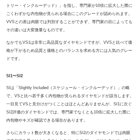
トリー・インクルーデッド）」を指し、専門家が10倍に拡大した際に
ごくわずかな内包物が見られる場合にこのグレードが認められます。
VVSとの差は肉眼では判別することができず、専門家の目によっても
その違いは大変微量なものです。
なかでもVS1は非常に高品質なダイヤモンドですが、VVSと比べて価
格が下がるため品質と価格とのバランスを求める方には人気のグレー
ドです。
SI1〜SI2
SIは「Slightly Included（スケジュール・インクルーデッド）」の略
で、VSと比べ若干多く内包物が見られるダイヤモンドが該当します。
一目見てVSと見分けがつくことはほとんどありませんが、SI1に次ぐ
SI2評価のダイヤモンドでは、専門家でなくとも10倍に拡大した際に
内包物やキズが確認できる場合があります。
さらにカラット数が大きくなると、特にSI2のダイヤモンドでは肉眼