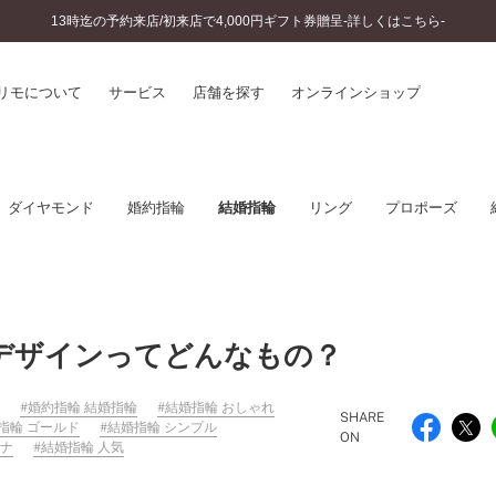
13時迄の予約来店/初来店で4,000円ギフト券贈呈-詳しくはこちら-
リモについて
サービス
店舗を探す
オンラインショップ
プリモについて
婚約指輪とは
ダイヤモンド
婚約指輪
結婚指輪
リング
プロポーズ
結婚指輪とは
®
ソナルハンド診断
セットリングとは
インへのこだわり
エタニティリングとは
へのこだわり
涯のメンテナンス
ニュース一覧
デザインってどんなもの？
に店舗がある
お客様の声
SWEET STORIES
婚約指輪 結婚指輪
結婚指輪 おしゃれ
ビス
SHARE
指輪 ゴールド
結婚指輪 シンプル
ショップブログ
ON
ターサービス
チナ
結婚指輪 人気
コラム
入方法・仕上げ日数
よくあるご質問