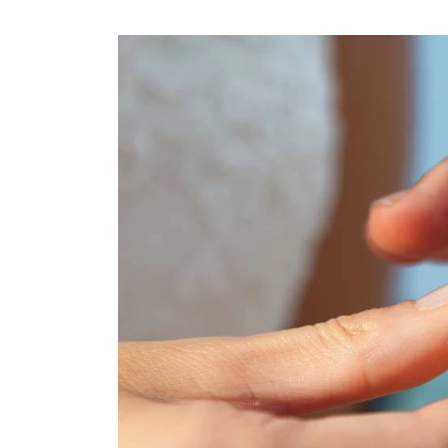
プロ
ペールブラウンゴールド
ン
ブラ
コンセプトシリーズ
プロ
オリジンビリーフ
フラワリー
初空
ショ
エトワル
店舗
スワハ
ご来
プレミオン