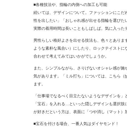
■各種技法や、指輪の内側への加工も可能
続いては、デザインについて。ファッションにこだ
性を出したい」「おしゃれ感が出せる指輪を選びた
実際の着用時間は長いこともしばしば。気に入った
男性らしい格好よさを出せる技法も、色々とありま
ような素朴な風合い）にしたり、ロックテイストに
合わせて考えてみてはいかがでしょうか。
また、シンプルながら、さりげないオシャレ感が施
気があります。「ミル打ち」については、こちら（
h
ます。
「仕事場でなるべく目立たないようなデザインを」
「宝石」を入れる…といった隠しデザインも選択肢
が好きだという方は、表面に「つや消し（マット）
■宝石を付ける場合、一番人気はダイヤモンド！