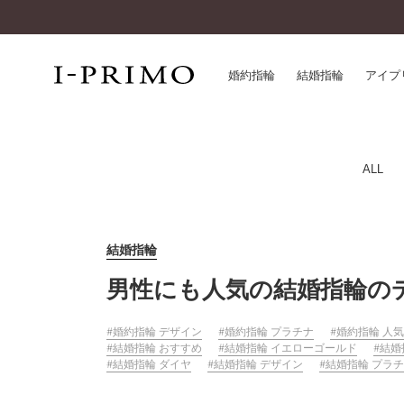
婚約指輪
結婚指輪
アイプ
婚約指輪一覧
アイ
ALL
結婚指輪一覧
パー
セットリング一覧
デザ
エタニティリング一覧
品質
結婚指輪
アニバーサリージュエリー一覧
一生
男性にも人気の結婚指輪の
近く
コレクション
®
婚約指輪 デザイン
婚約指輪 プラチナ
婚約指輪 人気
パーフェクトプロポーズリング
サー
結婚指輪 おすすめ
結婚指輪 イエローゴールド
結婚
ダイヤモンドプロポーズ
アフ
結婚指輪 ダイヤ
結婚指輪 デザイン
結婚指輪 プラ
婚約ネックレス
ご購
ダイヤモンドシェイプコレクション