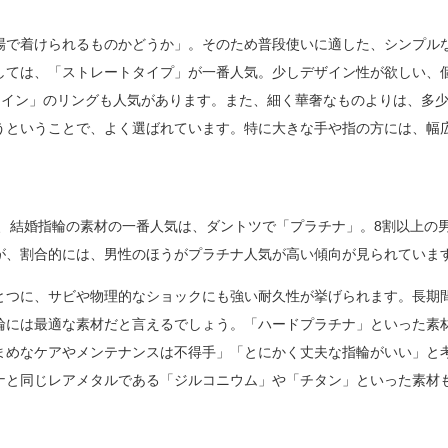
場で着けられるものかどうか」。そのため普段使いに適した、シンプル
しては、「ストレートタイプ」が一番人気。少しデザイン性が欲しい、
ライン」のリングも人気があります。また、細く華奢なものよりは、多
うということで、よく選ばれています。特に大きな手や指の方には、幅
ば、結婚指輪の素材の一番人気は、ダントツで「プラチナ」。8割以上の
が、割合的には、男性のほうがプラチナ人気が高い傾向が見られていま
とつに、サビや物理的なショックにも強い耐久性が挙げられます。長期
輪には最適な素材だと言えるでしょう。「ハードプラチナ」といった素
まめなケアやメンテナンスは不得手」「とにかく丈夫な指輪がいい」と
ナと同じレアメタルである「ジルコニウム」や「チタン」といった素材