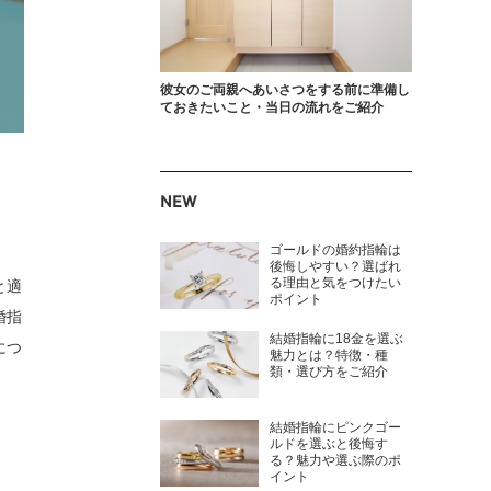
彼女のご両親へあいさつをする前に準備し
ておきたいこと・当日の流れをご紹介
NEW
ゴールドの婚約指輪は
後悔しやすい？選ばれ
る理由と気をつけたい
と適
ポイント
婚指
結婚指輪に18金を選ぶ
につ
魅力とは？特徴・種
類・選び方をご紹介
結婚指輪にピンクゴー
ルドを選ぶと後悔す
る？魅力や選ぶ際のポ
イント