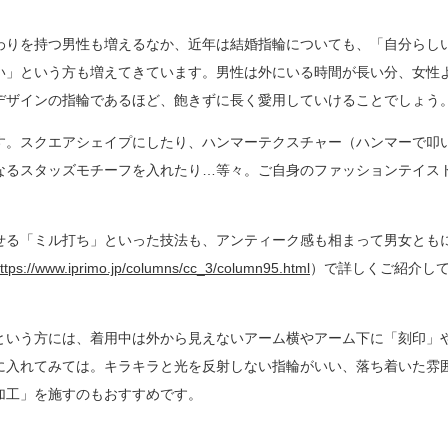
わりを持つ男性も増えるなか、近年は結婚指輪についても、「自分らし
い」という方も増えてきています。男性は外にいる時間が長い分、女性
デザインの指輪であるほど、飽きずに長く愛用していけることでしょう
す。スクエアシェイプにしたり、ハンマーテクスチャー（ハンマーで叩
なるスタッズモチーフを入れたり…等々。ご自身のファッションテイス
せる「ミル打ち」といった技法も、アンティーク感も相まって男女とも
ttps://www.iprimo.jp/columns/cc_3/column95.html
）で詳しくご紹介し
という方には、着用中は外から見えないアーム横やアーム下に「刻印」
に入れてみては。キラキラと光を反射しない指輪がいい、落ち着いた雰
加工」を施すのもおすすめです。