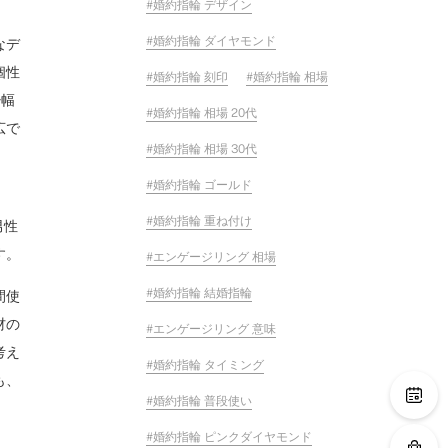
婚約指輪 デザイン
婚約指輪 ダイヤモンド
なデ
個性
婚約指輪 刻印
婚約指輪 相場
少幅
婚約指輪 相場 20代
広で
婚約指輪 相場 30代
婚約指輪 ゴールド
婚約指輪 重ね付け
男性
す。
エンゲージリング 相場
婚約指輪 結婚指輪
間使
材の
エンゲージリング 意味
考え
婚約指輪 タイミング
も、
婚約指輪 普段使い
婚約指輪 ピンクダイヤモンド