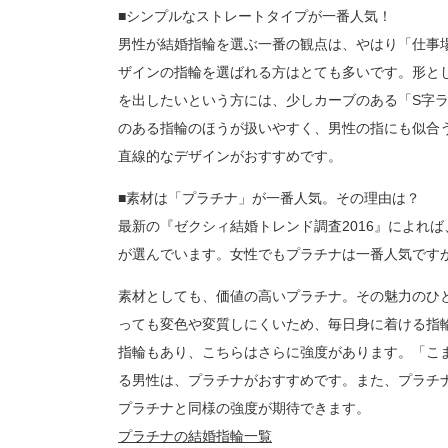
■シンプルなストレートタイプが一番人気！
男性が結婚指輪を選ぶ一番の観点は、やはり「仕事
ザインの指輪を選ばれる方はとても多いです。形と
を出したいという方には、少しカーブのある「S字
のある指輪のほうが扱いやすく、男性の指にも似合
直線的なデザインがおすすめです。
■素材は「プラチナ」が一番人気。その理由は？
最新の『ゼクシィ結婚トレンド調査2016』によれ
が選んでいます。女性でもプラチナは一番人気です
素材としても、価値の高いプラチナ。その魅力のひ
っても変色や変質しにくいため、毎日身に着ける指
指輪もあり、こちらはさらに強度があります。「こ
る男性は、プラチナがおすすめです。また、プラチ
プラチナと同様の強度が期待できます。
プラチナの結婚指輪一覧