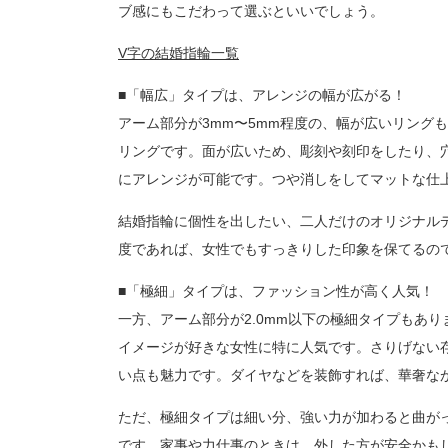
ブ感にもこだわって選ぶといいでしょう。
V字の結婚指輪一覧
■「幅広」タイプは、アレンジの幅が広がる！
アーム部分が3mm〜5mm程度の、幅が広いリング
リングです。面が広いため、彫刻や刻印をしたり、
にアレンジが可能です。つや消しをしてマットな仕
結婚指輪に個性を出したい、二人だけのオリジナルデ
度であれば、女性でもすっきりした印象を保てるの
■「極細」タイプは、ファッション性が高く人気！
一方、アーム部分が2.0mm以下の極細タイプもあ
イメージが好きな女性に特に人気です。さりげない
い点も魅力です。ダイヤなどを装飾すれば、華奢な
ただ、極細タイプは細い分、強い力が加わると曲が
です。家事や力仕事のときは、外した方が安全かも