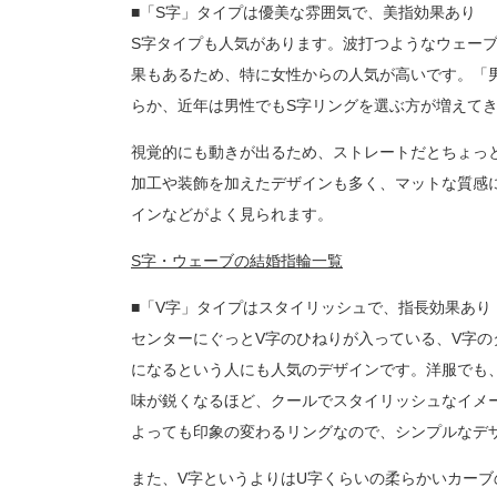
■「S字」タイプは優美な雰囲気で、美指効果あり
S字タイプも人気があります。波打つようなウェー
果もあるため、特に女性からの人気が高いです。「
らか、近年は男性でもS字リングを選ぶ方が増えて
視覚的にも動きが出るため、ストレートだとちょっ
加工や装飾を加えたデザインも多く、マットな質感
インなどがよく見られます。
S字・ウェーブの結婚指輪一覧
■「V字」タイプはスタイリッシュで、指長効果あり
センターにぐっとV字のひねりが入っている、V字の
になるという人にも人気のデザインです。洋服でも
味が鋭くなるほど、クールでスタイリッシュなイメ
よっても印象の変わるリングなので、シンプルなデ
また、V字というよりはU字くらいの柔らかいカー