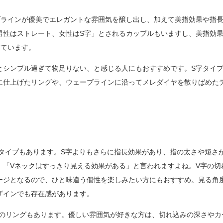
ブラインが優美でエレガントな雰囲気を醸し出し、加えて美指効果や指
男性はストレート、女性はS字」とされるカップルもいますし、美指効
きています。
とシンプル過ぎて物足りない、と感じる人にもおすすめです。S字タイ
に仕上げたリングや、ウェーブラインに沿ってメレダイヤを散りばめた
タイプもあります。S字よりもさらに指長効果があり、指の太さや短さ
、「Vネックはすっきり見える効果がある」と言われますよね。V字の切
ージとなるので、ひと味違う個性を楽しみたい方にもおすすめ。見る角
ザインでも存在感があります。
ブのリングもあります。優しい雰囲気が好きな方は、切れ込みの深さやカ