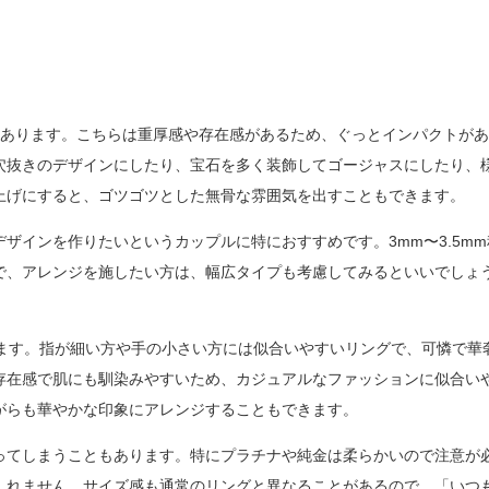
もあります。こちらは重厚感や存在感があるため、ぐっとインパクトが
穴抜きのデザインにしたり、宝石を多く装飾してゴージャスにしたり、
上げにすると、ゴツゴツとした無骨な雰囲気を出すこともできます。
ザインを作りたいというカップルに特におすすめです。3mm〜3.5mm
で、アレンジを施したい方は、幅広タイプも考慮してみるといいでしょ
ります。指が細い方や手の小さい方には似合いやすいリングで、可憐で華
存在感で肌にも馴染みやすいため、カジュアルなファッションに似合い
がらも華やかな印象にアレンジすることもできます。
ってしまうこともあります。特にプラチナや純金は柔らかいので注意が
しれません。サイズ感も通常のリングと異なることがあるので、「いつ