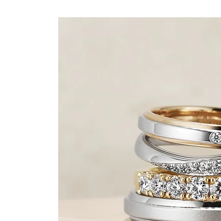
プロ
ペールブラウンゴールド
ン
ブラ
コンセプトシリーズ
プロ
オリジンビリーフ
フラワリー
初空
ショ
エトワル
店舗
スワハ
ご来
プレミオン