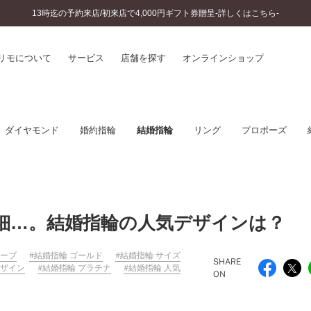
13時迄の予約来店/初来店で4,000円ギフト券贈呈-詳しくはこちら-
リモについて
サービス
店舗を探す
オンラインショップ
プリモについて
婚約指輪とは
ダイヤモンド
婚約指輪
結婚指輪
リング
プロポーズ
結婚指輪とは
®
ソナルハンド診断
セットリングとは
インへのこだわり
エタニティリングとは
へのこだわり
涯のメンテナンス
ニュース一覧
細…。結婚指輪の人気デザインは？
に店舗がある
お客様の声
SWEET STORIES
ェーブ
結婚指輪 ゴールド
結婚指輪 サイズ
ビス
SHARE
デザイン
結婚指輪 プラチナ
結婚指輪 人気
ショップブログ
ON
ターサービス
コラム
入方法・仕上げ日数
よくあるご質問