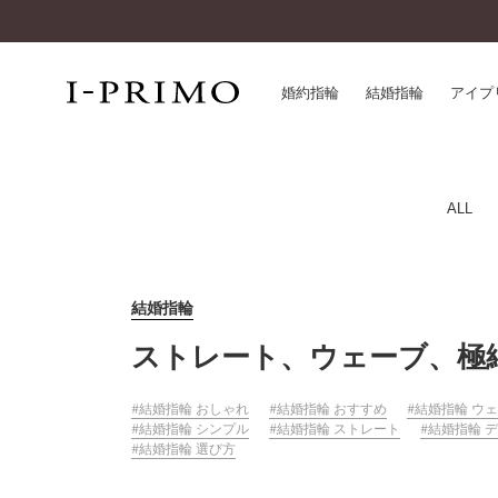
婚約指輪
結婚指輪
アイプ
婚約指輪一覧
アイ
ALL
結婚指輪一覧
パー
セットリング一覧
デザ
エタニティリング一覧
品質
結婚指輪
アニバーサリージュエリー一覧
一生
ストレート、ウェーブ、極
近く
コレクション
®
結婚指輪 おしゃれ
結婚指輪 おすすめ
結婚指輪 ウ
パーフェクトプロポーズリング
サー
結婚指輪 シンプル
結婚指輪 ストレート
結婚指輪 
ダイヤモンドプロポーズ
アフ
結婚指輪 選び方
婚約ネックレス
ご購
ダイヤモンドシェイプコレクション