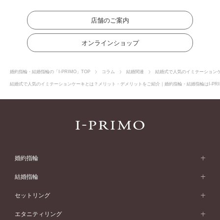
店舗のご案内
オンラインショップ
婚約指輪・結婚指輪の「I-PRIMO」TOP
コラム
結婚関連
結婚式で人気のイミテーション
結婚式で人気のイミテーションケーキとは？メリット・デメリットをご紹介｜婚約指輪・結婚指輪はI-PRI
婚約指輪
婚約指輪 (エンゲージリング)
結婚指輪
婚約指輪一覧
結婚指輪 (マリッジリング)
セットリング
素材から選ぶ
結婚指輪一覧
セットリング
エタニティリング