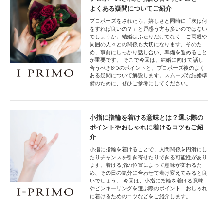
よくある疑問についてご紹介
プロポーズをされたら、嬉しさと同時に「次は何
をすれば良いの？」と戸惑う方も多いのではない
でしょうか。結婚はふたりだけでなく、ご両親や
周囲の人々との関係も大切になります。そのた
め、事前にしっかり話し合い、準備を進めること
が重要です。 そこで今回は、結婚に向けて話し
合うべき8つのポイントと、プロポーズ後のよく
ある疑問について解説します。スムーズな結婚準
備のために、ぜひご参考にしてください。
小指に指輪を着ける意味とは？選ぶ際の
ポイントやおしゃれに着けるコツもご紹
介
小指に指輪を着けることで、人間関係を円滑にし
たりチャンスを引き寄せたりできる可能性があり
ます。着ける指の位置によって意味が変わるた
め、その日の気分に合わせて着け変えてみると良
いでしょう。 今回は、小指に指輪を着ける意味
やピンキーリングを選ぶ際のポイント、おしゃれ
に着けるためのコツなどをご紹介します。