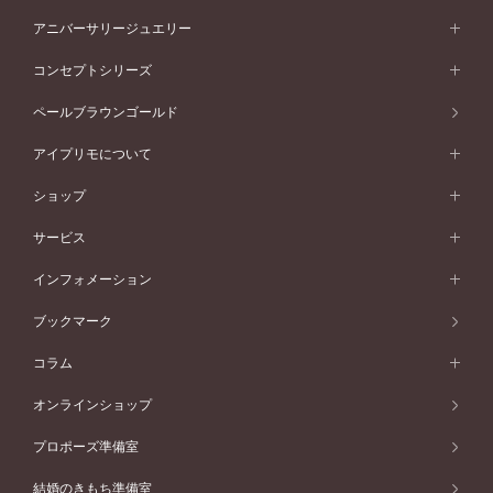
プラチナ
フォルムから選ぶ
素材から選ぶ
セットリング一覧
エタニティリング
アニバーサリージュエリー
イエローゴールド
ストレートライン
プラチナ
セッティングから選ぶ
フォルムから選ぶ
素材から選ぶ
エタニティリング一覧
アニバーサリージュエリー
コンセプトシリーズ
ピンクゴールド
ウェーブライン
イエローゴールド
ソリテール
ストレートライン
スタイルから選ぶ
プラチナ
セッティングから選ぶ
素材から選ぶ
アニバーサリージュエリー一覧
コンセプトシリーズ
ペールブラウンゴールド
ペールブラウンゴールド
V字ライン
ピンクゴールド
ワンサイドメレ
ウェーブライン
シンプル
イエローゴールド
プレーン
価格帯から選ぶ
スタイルから選ぶ
プラチナ
ネックレス
コンビネーション
オリジンビリーフ
ペールブラウンゴールド
ダブルサイドメレ
アイプリモについて
V字ライン
フェミニン
ピンクゴールド
ワンメレ
50万円台～
シンプル
イエローゴールド
婚約指輪ガイド
ベビーリング
価格帯から選ぶ
フラワリー
コンビネーション
ラインメレ
モード
アイプリモについて
ペールブラウンゴールド
セベラルメレ
ショップ
40万円台～
フェミニン
ピンクゴールド
ファッションリング
50万円～
婚約指輪 人気ランキング
結婚指輪 人気ランキング
初空
エレガント
コンビネーション
ラインメレ
30万円台～
®
モード
パーソナルハンド診断
店舗一覧
ペールブラウンゴールド
ブレスレット
サービス
40万円～50万円
婚約ネックレス
エトワル
ゴージャス
20万円台～
エレガント
ピアス
30万円～40万円
デザインへのこだわり
プロポーズサポート
スワハ
北海道
インフォメーション
ダイヤモンドシェイプコレクション
10万円台～
ゴージャス
イヤリング
20万円～30万円
品質へのこだわり
プレミオン
サービス
ご来店予約について
札幌店
ブックマーク
®
パーフェクトプロポーズリング
アニバーサリーギフト
10万円～20万円
一生涯のメンテナンス
函館店
アフターサービス
ニュース一覧
コラム
ダイヤモンドプロポーズ
取扱店)エヴァンスブライダル 旭川本店
近くに店舗がある
ご購入方法・仕上げ日数
お客様の声
コラム
オンラインショップ
プロミスダイヤモンド&バースストーン
東北
SWEET STORIES
ダイヤモンド
プロポーズ準備室
婚約指輪
ブライダルアイテム
仙台店
ショップブログ
結婚のきもち準備室