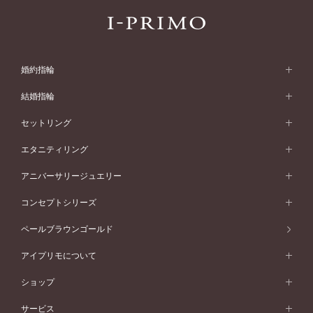
婚約指輪
婚約指輪 (エンゲージリング)
結婚指輪
婚約指輪一覧
結婚指輪 (マリッジリング)
セットリング
素材から選ぶ
結婚指輪一覧
セットリング
エタニティリング
プラチナ
フォルムから選ぶ
素材から選ぶ
セットリング一覧
エタニティリング
アニバーサリージュエリー
イエローゴールド
ストレートライン
プラチナ
セッティングから選ぶ
フォルムから選ぶ
素材から選ぶ
エタニティリング一覧
アニバーサリージュエリー
コンセプトシリーズ
ピンクゴールド
ウェーブライン
イエローゴールド
ソリテール
ストレートライン
スタイルから選ぶ
プラチナ
セッティングから選ぶ
素材から選ぶ
アニバーサリージュエリー一覧
コンセプトシリーズ
ペールブラウンゴールド
ペールブラウンゴールド
V字ライン
ピンクゴールド
ワンサイドメレ
ウェーブライン
シンプル
イエローゴールド
プレーン
価格帯から選ぶ
スタイルから選ぶ
プラチナ
ネックレス
コンビネーション
オリジンビリーフ
ペールブラウンゴールド
ダブルサイドメレ
アイプリモについて
V字ライン
フェミニン
ピンクゴールド
ワンメレ
50万円台～
シンプル
イエローゴールド
婚約指輪ガイド
ベビーリング
価格帯から選ぶ
フラワリー
コンビネーション
ラインメレ
モード
アイプリモについて
ペールブラウンゴールド
セベラルメレ
ショップ
40万円台～
フェミニン
ピンクゴールド
ファッションリング
50万円～
婚約指輪 人気ランキング
結婚指輪 人気ランキング
初空
エレガント
コンビネーション
ラインメレ
30万円台～
®
モード
パーソナルハンド診断
店舗一覧
ペールブラウンゴールド
ブレスレット
サービス
40万円～50万円