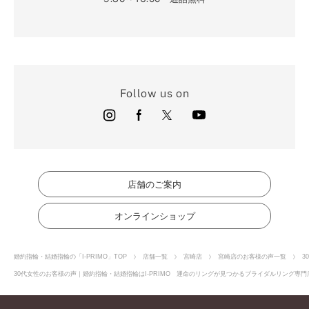
Follow us on
店舗のご案内
オンラインショップ
婚約指輪・結婚指輪の「I-PRIMO」TOP
店舗一覧
宮崎店
宮崎店のお客様の声一覧
3
30代女性のお客様の声｜婚約指輪・結婚指輪はI-PRIMO 運命のリングが見つかるブライダルリング専門店