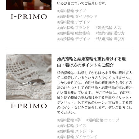
いる割合についてご紹介します。
婚約指輪 サイズ
婚約指輪 ダイヤモンド
婚約指輪 デザイン
婚約指輪 ブランド
婚約指輪 人気
婚約指輪 結婚指輪
婚約指輪 選び方
結婚指輪 デザイン
結婚指輪 選び方
婚約指輪と結婚指輪を重ね着けする理
由・着け方のポイントをご紹介
婚約指輪は、結婚してからはあまり身に着けず大
切に保管しているという方も少なくありません。
しかし最近では、婚約指輪の着用機会を増やす方
法のひとつとして婚約指輪と結婚指輪の重ね着け
が人気を集めています。 そこで今回は、婚約指
輪と結婚指輪の重ね着けをする理由やメリット・
デメリット、おすすめのシーン、重ね着けする際
のポイントなどをご紹介します。ぜひご参考にし
てください。
婚約指輪 v字
婚約指輪 ウェーブ
婚約指輪 サイズ
婚約指輪 ストレート
婚約指輪 ダイヤモンド