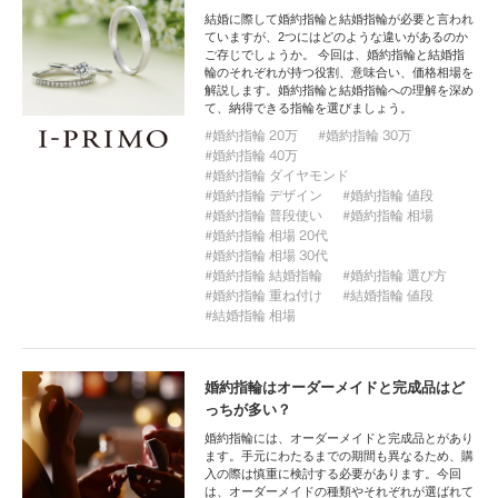
結婚に際して婚約指輪と結婚指輪が必要と言われ
ていますが、2つにはどのような違いがあるのか
ご存じでしょうか。 今回は、婚約指輪と結婚指
輪のそれぞれが持つ役割、意味合い、価格相場を
解説します。婚約指輪と結婚指輪への理解を深め
て、納得できる指輪を選びましょう。
婚約指輪 20万
婚約指輪 30万
婚約指輪 40万
婚約指輪 ダイヤモンド
婚約指輪 デザイン
婚約指輪 値段
婚約指輪 普段使い
婚約指輪 相場
婚約指輪 相場 20代
婚約指輪 相場 30代
婚約指輪 結婚指輪
婚約指輪 選び方
婚約指輪 重ね付け
結婚指輪 値段
結婚指輪 相場
婚約指輪はオーダーメイドと完成品はど
っちが多い？
婚約指輪には、オーダーメイドと完成品とがあり
ます。手元にわたるまでの期間も異なるため、購
入の際は慎重に検討する必要があります。今回
は、オーダーメイドの種類やそれぞれが選ばれて