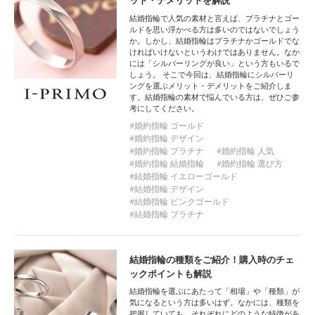
ット・デメリットを解説
結婚指輪で人気の素材と言えば、プラチナとゴー
ルドを思い浮かべる方は多いのではないでしょう
か。しかし、結婚指輪はプラチナかゴールドでな
ければいけないというわけではありません。なか
には「シルバーリングが良い」という方もいるで
しょう。 そこで今回は、結婚指輪にシルバーリ
ングを選ぶメリット・デメリットをご紹介しま
す。結婚指輪の素材で悩んでいる方は、ぜひご参
考にしてください。
婚約指輪 ゴールド
婚約指輪 デザイン
婚約指輪 プラチナ
婚約指輪 人気
婚約指輪 結婚指輪
婚約指輪 選び方
結婚指輪 イエローゴールド
結婚指輪 デザイン
結婚指輪 ピンクゴールド
結婚指輪 プラチナ
結婚指輪の種類をご紹介！購入時のチェ
ックポイントも解説
結婚指輪を選ぶにあたって「相場」や「種類」が
気になるという方は多いはず。なかには、種類を
把握していても、それぞれにどのような特徴があ