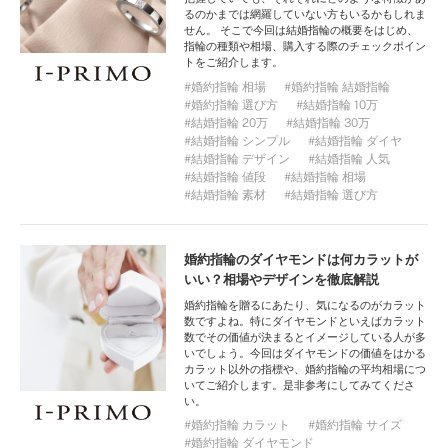
るのかまでは網羅していない方もいるかもしれま
せん。 そこで今回は結婚指輪の概要をはじめ、
指輪の種類や相場、購入する際のチェックポイン
トをご紹介します。
婚約指輪 相場
婚約指輪 結婚指輪
婚約指輪 選び方
結婚指輪 10万
結婚指輪 20万
結婚指輪 30万
結婚指輪 シンプル
結婚指輪 ダイヤ
結婚指輪 デザイン
結婚指輪 人気
結婚指輪 値段
結婚指輪 相場
結婚指輪 素材
結婚指輪 選び方
婚約指輪のダイヤモンドは何カラットが
いい？相場やデザインを徹底解説
婚約指輪を贈るにあたり、気になるのがカラット
数ですよね。特にダイヤモンドといえばカラット
数でその価値が決まるとイメージしている人が多
いでしょう。今回はダイヤモンドの価値をはかる
カラット以外の指標や、婚約指輪の平均相場につ
いてご紹介します。是非参考にしてみてくださ
い。
婚約指輪 カラット
婚約指輪 サイズ
婚約指輪 ダイヤモンド