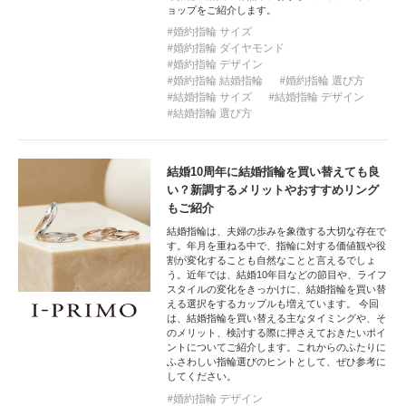
ョップをご紹介します。
婚約指輪 サイズ
婚約指輪 ダイヤモンド
婚約指輪 デザイン
婚約指輪 結婚指輪
婚約指輪 選び方
結婚指輪 サイズ
結婚指輪 デザイン
結婚指輪 選び方
結婚10周年に結婚指輪を買い替えても良
い？新調するメリットやおすすめリング
もご紹介
結婚指輪は、夫婦の歩みを象徴する大切な存在で
す。年月を重ねる中で、指輪に対する価値観や役
割が変化することも自然なことと言えるでしょ
う。近年では、結婚10年目などの節目や、ライフ
スタイルの変化をきっかけに、結婚指輪を買い替
える選択をするカップルも増えています。 今回
は、結婚指輪を買い替える主なタイミングや、そ
のメリット、検討する際に押さえておきたいポイ
ントについてご紹介します。これからのふたりに
ふさわしい指輪選びのヒントとして、ぜひ参考に
してください。
婚約指輪 デザイン