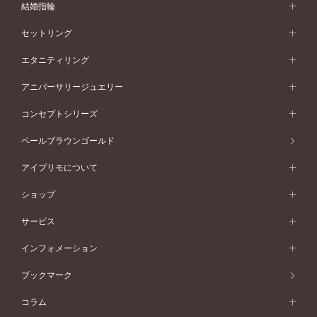
婚約指輪 (エンゲージリング)
結婚指輪
婚約指輪一覧
結婚指輪 (マリッジリング)
セットリング
素材から選ぶ
結婚指輪一覧
セットリング
エタニティリング
プラチナ
フォルムから選ぶ
素材から選ぶ
セットリング一覧
エタニティリング
アニバーサリージュエリー
イエローゴールド
ストレートライン
プラチナ
セッティングから選ぶ
フォルムから選ぶ
素材から選ぶ
エタニティリング一覧
アニバーサリージュエリー
コンセプトシリーズ
ピンクゴールド
ウェーブライン
イエローゴールド
ソリテール
ストレートライン
スタイルから選ぶ
プラチナ
セッティングから選ぶ
素材から選ぶ
アニバーサリージュエリー一覧
コンセプトシリーズ
ペールブラウンゴールド
ペールブラウンゴールド
V字ライン
ピンクゴールド
ワンサイドメレ
ウェーブライン
シンプル
イエローゴールド
プレーン
価格帯から選ぶ
スタイルから選ぶ
プラチナ
ネックレス
コンビネーション
オリジンビリーフ
ペールブラウンゴールド
ダブルサイドメレ
アイプリモについて
V字ライン
フェミニン
ピンクゴールド
ワンメレ
50万円台～
シンプル
イエローゴールド
婚約指輪ガイド
ベビーリング
価格帯から選ぶ
フラワリー
コンビネーション
ラインメレ
モード
アイプリモについて
ペールブラウンゴールド
セベラルメレ
ショップ
40万円台～
フェミニン
ピンクゴールド
ファッションリング
50万円～
婚約指輪 人気ランキング
結婚指輪 人気ランキング
初空
エレガント
コンビネーション
ラインメレ
30万円台～
®
モード
パーソナルハンド診断
店舗一覧
ペールブラウンゴールド
ブレスレット
サービス
40万円～50万円
婚約ネックレス
エトワル
ゴージャス
20万円台～
エレガント
ピアス
30万円～40万円
デザインへのこだわり
プロポーズサポート
スワハ
北海道
インフォメーション
ダイヤモンドシェイプコレクション
10万円台～
ゴージャス
イヤリング
20万円～30万円
品質へのこだわり
プレミオン
サービス
ご来店予約について
札幌店
ブックマーク
®
パーフェクトプロポーズリング
アニバーサリーギフト
10万円～20万円
一生涯のメンテナンス
函館店
アフターサービス
ニュース一覧
コラム
ダイヤモンドプロポーズ
取扱店)エヴァンスブライダル 旭川本店