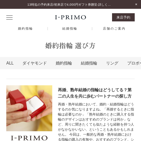
13時迄の予約来店/初来店で4,000円ギフト券贈呈-詳しくはこちら-
来店予約
婚約指輪
結婚指輪
店舗のご案内
婚約指輪 選び方
ALL
ダイヤモンド
婚約指輪
結婚指輪
リング
プロポ
再婚、熟年結婚の指輪はどうしてる？第
二の人生を共に歩むパートナーの探し方
再婚・熟年結婚において、婚約・結婚指輪はどう
するのか気になりますよね。「再婚するときに指
輪は必要なのか」「熟年結婚のときに購入する指
輪のデザインはおすすめのブランドは何か」な
ど、周りに聞きたくても似たような経験を持つ人
がなかなかいない、ということもあるかもしれま
せん。 今回は、一般的な再婚・熟年結婚におけ
る指輪の購入の有無や、おすすめのブランド、シ