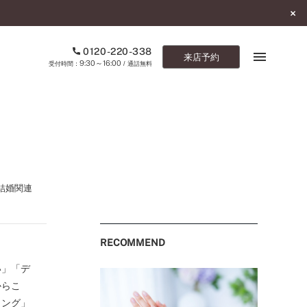
0120-220-338
来店予約
9:30～16:00
受付時間：
/ 通話無料
ブックマーク
ONLINE SHOP
ご来店予約
結婚関連
予約専用ダイヤル
0120-220-338
RECOMMEND
9:30～16:00
（受付時間：
・通話無料）
い」「デ
カタログ請求
からこ
お問い合わせ
ィング」