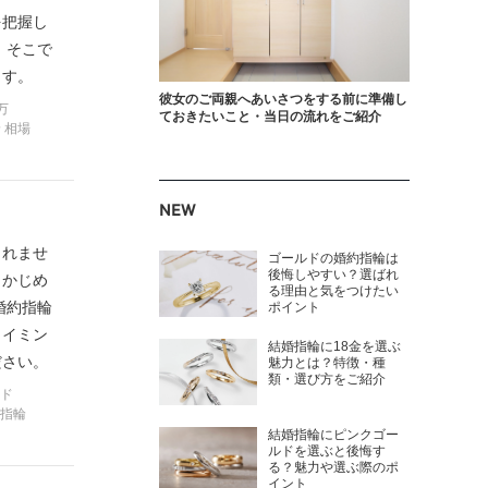
を把握し
 そこで
ます。
彼女のご両親へあいさつをする前に準備し
万
ておきたいこと・当日の流れをご紹介
 相場
NEW
しれませ
ゴールドの婚約指輪は
後悔しやすい？選ばれ
らかじめ
る理由と気をつけたい
婚約指輪
ポイント
タイミン
結婚指輪に18金を選ぶ
ださい。
魅力とは？特徴・種
類・選び方をご紹介
ンド
婚指輪
結婚指輪にピンクゴー
ルドを選ぶと後悔す
る？魅力や選ぶ際のポ
イント