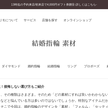
13時迄の予約来店/初来店で4,000円ギフト券贈呈-詳しくはこちら-
リモについて
サービス
店舗を探す
オンラインショップ
結婚指輪 素材
プリモについて
婚約指輪とは
結婚指輪とは
®
ソナルハンド診断
セットリングとは
インへのこだわり
エタニティリングとは
へのこだわり
ダイヤモンド
婚約指輪
結婚指輪
リング
プロポーズ
涯のメンテナンス
ニュース一覧
に店舗がある
お客様の声
説！後悔しない選び方もご紹介
SWEET STORIES
ビス
ショップブログ
も、その種類はさまざま。そのため「どの素材にすれば良いかわからな
ターサービス
コラム
」などと悩んでいる方は多いのではないでしょうか。特別なアイテムだ
入方法・仕上げ日数
よくあるご質問
。そこで今回は、婚約指輪のデザインを「素材」「フォルム」「セッテ