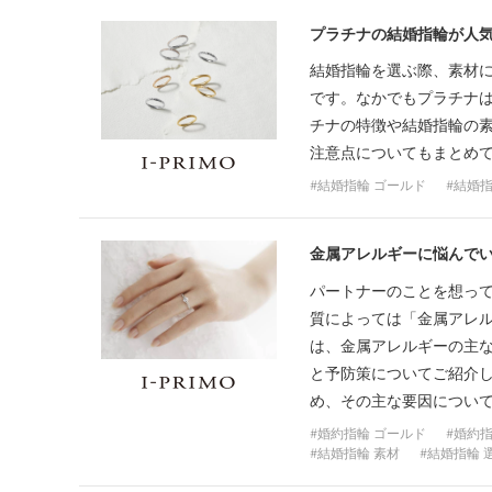
プラチナの結婚指輪が人
結婚指輪を選ぶ際、素材
です。なかでもプラチナは
チナの特徴や結婚指輪の
注意点についてもまとめ
結婚指輪 ゴールド
結婚指
金属アレルギーに悩んで
パートナーのことを想っ
質によっては「金属アレル
は、金属アレルギーの主
と予防策についてご紹介
め、その主な要因につい
婚約指輪 ゴールド
婚約指
結婚指輪 素材
結婚指輪 