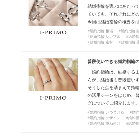
結婚指輪を選ぶにあたっ
ていても、それぞれにどの
今回は結婚指輪の概要を
婚約指輪 相場
婚約指輪 
結婚指輪 シンプル
結婚指
結婚指輪 素材
結婚指輪 
普段使いできる婚約指輪
「婚約指輪は、結婚する
んが、結婚後も普段使い
そうした点を踏まえて指輪
の活用シーンをはじめ、
グについてご紹介します
婚約指輪 いつつける
婚約
婚約指輪 デザイン
婚約指
婚約指輪 重ね付け
結婚指