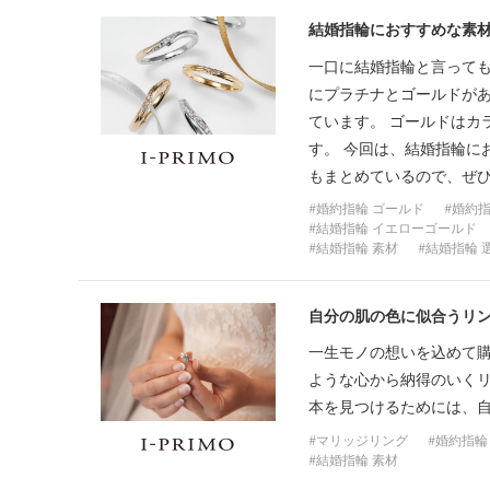
結婚指輪におすすめな素
一口に結婚指輪と言って
にプラチナとゴールドが
ています。 ゴールドはカ
す。 今回は、結婚指輪に
もまとめているので、ぜ
婚約指輪 ゴールド
婚約指
結婚指輪 イエローゴールド
結婚指輪 素材
結婚指輪 
自分の肌の色に似合うリ
一生モノの想いを込めて
ような心から納得のいく
本を見つけるためには、
マリッジリング
婚約指輪
結婚指輪 素材