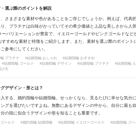
材・選ぶ際のポイントを解説
も、さまざまな素材や色があることをご存じでしょうか。例えば、代表
あり、プラチナは白味がかっていてその希少価値と上品な美しさから人
ラーバリエーションが豊富で、イエローゴールドやピンクゴールドなど
おすすめな素材と特徴をご紹介します。また、素材を選ぶ際のポイント
ひご参考にしてください。
輪 プラチナ
結婚指輪 おしゃれ
結婚指輪 おすすめ
結婚指輪 ゴールド
結婚指輪 デザイン
結婚指輪 プラチナ
結婚指輪 
選び方
ングデザイン・形とは？
購入する、婚約指輪や結婚指輪。せっかくなら、見るたびに幸せな気分
リングを選びたいですよね。無数にあるデザインの中から、自分に最も似
自分の指に似合うデザインや形を知ることも重要です。
 ゴールド
婚約指輪 結婚指輪
結婚指輪 イエローゴールド
結婚指輪 ゴー