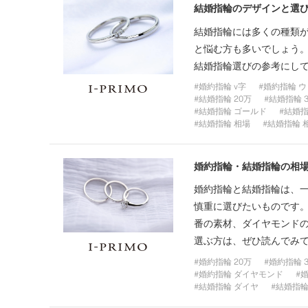
結婚指輪のデザインと選
結婚指輪には多くの種類
と悩む方も多いでしょう
結婚指輪選びの参考にし
婚約指輪 v字
婚約指輪 
結婚指輪 20万
結婚指輪 
結婚指輪 ゴールド
結婚指
結婚指輪 相場
結婚指輪 相
婚約指輪・結婚指輪の相
婚約指輪と結婚指輪は、
慎重に選びたいものです
番の素材、ダイヤモンドの
選ぶ方は、ぜひ読んでみ
婚約指輪 20万
婚約指輪 
婚約指輪 ダイヤモンド
婚
結婚指輪 ダイヤ
結婚指輪