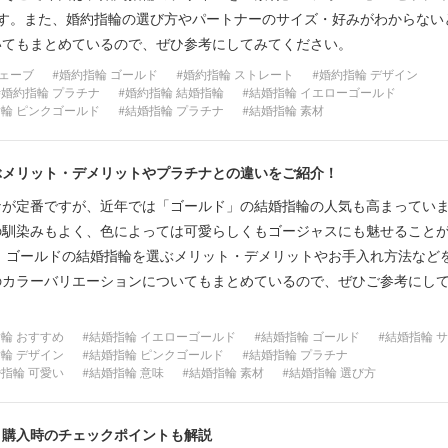
ミスダイヤモンド&バースストー
ます。また、婚約指輪の選び方やパートナーのサイズ・好みがわからない
いてもまとめているので、ぜひ参考にしてみてください。
イダルアイテム
ウェーブ
婚約指輪 ゴールド
婚約指輪 ストレート
婚約指輪 デザイン
婚約指輪 プラチナ
婚約指輪 結婚指輪
結婚指輪 イエローゴールド
ポーズサポート
輪 ピンクゴールド
結婚指輪 プラチナ
結婚指輪 素材
ップ
ぶメリット・デメリットやプラチナとの違いをご紹介！
一覧
ナが定番ですが、近年では「ゴールド」の結婚指輪の人気も高まってい
店予約について
の馴染みもよく、色によっては可愛らしくもゴージャスにも魅せること
、ゴールドの結婚指輪を選ぶメリット・デメリットやお手入れ方法など
のカラーバリエーションについてもまとめているので、ぜひご参考にし
輪 おすすめ
結婚指輪 イエローゴールド
結婚指輪 ゴールド
結婚指輪 
輪 デザイン
結婚指輪 ピンクゴールド
結婚指輪 プラチナ
指輪 可愛い
結婚指輪 意味
結婚指輪 素材
結婚指輪 選び方
！購入時のチェックポイントも解説