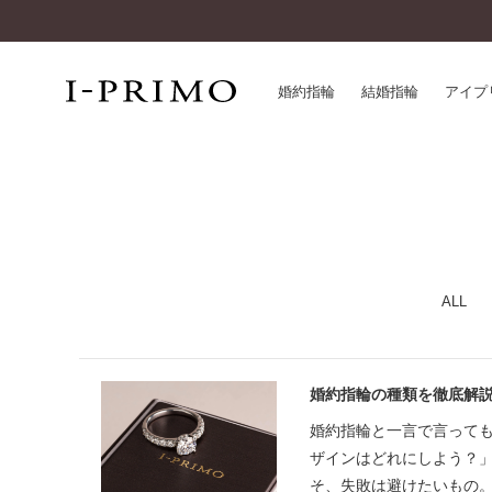
婚約指輪
結婚指輪
アイプ
婚約指輪一覧
アイ
結婚指輪一覧
パー
セットリング一覧
デザ
エタニティリング一覧
品質
ALL
アニバーサリージュエリー一覧
一生
近く
コレクション
婚約指輪の種類を徹底解
®
パーフェクトプロポーズリング
サー
婚約指輪と一言で言って
ダイヤモンドプロポーズ
アフ
ザインはどれにしよう？
婚約ネックレス
ご購
そ、失敗は避けたいもの
ダイヤモンドシェイプコレクション