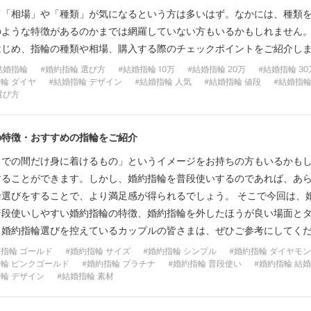
て「相場」や「種類」が気になるという方は多いはず。なかには、種類
ような特徴があるのかまでは網羅していない方もいるかもしれません。
はじめ、指輪の種類や相場、購入する際のチェックポイントをご紹介し
結婚指輪
婚約指輪 選び方
結婚指輪 10万
結婚指輪 20万
結婚指輪 30
輪 ダイヤ
結婚指輪 デザイン
結婚指輪 人気
結婚指輪 値段
結婚指輪
選び方
の特徴・おすすめの指輪をご紹介
までの間だけ身に着けるもの」というイメージをお持ちの方もいるかも
することができます。しかし、婚約指輪を普段使いするのであれば、あ
選びをすることで、より満足感が得られるでしょう。 そこで今回は、
普段使いしやすい婚約指輪の特徴、婚約指輪を外したほうが良い場面と
。婚約指輪選びを控えているカップルの皆さまは、ぜひご参考にしてく
指輪 ゴールド
婚約指輪 サイズ
婚約指輪 シンプル
婚約指輪 ダイヤモ
輪 ピンクゴールド
婚約指輪 プラチナ
婚約指輪 普段使い
婚約指輪 結
輪 デザイン
結婚指輪 素材