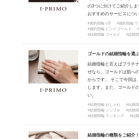
プロ
の3つに分けてご紹介し
ペールブラウンゴールド
ン
おすすめのサービスにつ
ブラ
婚約指輪 v字
婚約指輪 
コンセプトシリーズ
婚約指輪 ピンクゴールド
プロ
結婚指輪 ゴールド
結婚指
オリジンビリーフ
フラワリー
初空
ショ
ゴールドの結婚指輪を選
エトワル
店舗
結婚指輪と言えばプラチ
スワハ
ご来
ぜなら、ゴールドは肌へ
プレミオン
からです。 そこで今回は
します。また、ゴールド
い。
結婚指輪 おしゃれ
結婚指
結婚指輪 シンプル
結婚指
結婚指輪 ランキング
結婚
結婚指輪の種類をご紹介