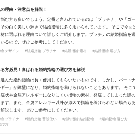
気の理由・注意点を解説！
に悩む方も多いでしょう。定番と言われているのは「プラチナ」や「ゴ
その白く美しい輝きで結婚指輪に多く用いられています。 そこで今回
素材に選ばれる理由ついて詳しくご紹介します。プラチナの結婚指輪を
ているので、ぜひご参考にしてください。
輪 デザイン
結婚指輪 プラチナ
結婚指輪 素材
結婚指輪 選び方
いる方必見！喜ばれる婚約指輪の選び方を解説
て選んだ婚約指輪は長く使用してもらいたいものです。しかし、パート
ギー」が障壁になり、婚約指輪を着けられないこともあります。 そこ
な症状や金属アレルギーになりにくい指輪の素材、発症してしまった際
します。また、金属アレルギー以外が原因で指輪を着けられない場合も
て解説します。ぜひご参考にしてください。
輪 プラチナ
婚約指輪 普段使い
婚約指輪 結婚指輪
婚約指輪 選び方
選び方