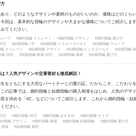
び方
があり、どのようなデザインや素材のものがいいのか、価格はどのくら
。今回は、基本的な指輪のデザインや大まかな価格についてご紹介しま
てみてください。
ウェーブ
婚約指輪 ストレート
婚約指輪 デザイン
婚約指輪 選び方
30万
結婚指輪 v字
結婚指輪 イエローゴールド
結婚指輪 ウェーブ
輪 ストレート
結婚指輪 デザイン
結婚指輪 ピンクゴールド
結婚指輪 
場 20代
結婚指輪 相場 30代
結婚指輪 素材
結婚指輪 選び方
場は？人気デザインや定番素材も徹底解説！
一生をともにする大切なパートナーとの愛の証。だからこそ、こだわり
。この記事では、婚約指輪と結婚指輪の購入相場をはじめ、人気のデザ
質を決める「4C」などについてご紹介します。これから婚約指輪・結
てください。
30万
婚約指輪 40万
婚約指輪 おすすめ
婚約指輪 サイズ
約指輪 デザイン
婚約指輪 相場
婚約指輪 結婚指輪
婚約指輪 選び方
 意味
結婚指輪 素材