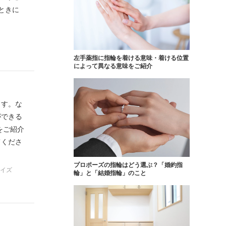
ときに
FOLLOW US ON
左手薬指に指輪を着ける意味・着ける位置
によって異なる意味をご紹介
ます。な
ができる
をご紹介
てくださ
プロポーズの指輪はどう選ぶ？「婚約指
サイズ
輪」と「結婚指輪」のこと