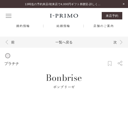
13時迄の予約来店/初来店で4,000円ギフト券贈呈-詳しくはこちら-
来店予約
婚約指輪
結婚指輪
店舗のご案内
一覧へ戻る
前
次
プラチナ
Bonbrise
ボンブリーゼ