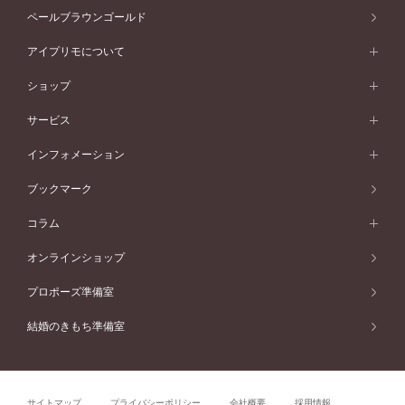
スタイルから選ぶ
プラチナ
セッティングから選ぶ
素材から選ぶ
アニバーサリージュエリー一覧
コンセプトシリーズ
ペールブラウンゴールド
ペールブラウンゴールド
V字ライン
ピンクゴールド
ワンサイドメレ
ウェーブライン
シンプル
イエローゴールド
プレーン
価格帯から選ぶ
スタイルから選ぶ
プラチナ
ネックレス
コンビネーション
オリジンビリーフ
ペールブラウンゴールド
ダブルサイドメレ
アイプリモについて
V字ライン
フェミニン
ピンクゴールド
ワンメレ
50万円台～
シンプル
イエローゴールド
婚約指輪ガイド
ベビーリング
価格帯から選ぶ
フラワリー
コンビネーション
ラインメレ
モード
アイプリモについて
ペールブラウンゴールド
セベラルメレ
ショップ
40万円台～
フェミニン
ピンクゴールド
ファッションリング
50万円～
婚約指輪 人気ランキング
結婚指輪 人気ランキング
初空
エレガント
コンビネーション
ラインメレ
30万円台～
®
モード
パーソナルハンド診断
店舗一覧
ペールブラウンゴールド
ブレスレット
サービス
40万円～50万円
婚約ネックレス
エトワル
ゴージャス
20万円台～
エレガント
ピアス
30万円～40万円
デザインへのこだわり
プロポーズサポート
スワハ
北海道
インフォメーション
ダイヤモンドシェイプコレクション
10万円台～
ゴージャス
イヤリング
20万円～30万円
品質へのこだわり
プレミオン
サービス
ご来店予約について
札幌店
ブックマーク
®
パーフェクトプロポーズリング
アニバーサリーギフト
10万円～20万円
一生涯のメンテナンス
函館店
アフターサービス
ニュース一覧
コラム
ダイヤモンドプロポーズ
取扱店)エヴァンスブライダル 旭川本店
近くに店舗がある
ご購入方法・仕上げ日数
お客様の声
コラム
オンラインショップ
プロミスダイヤモンド&バースストーン
東北
SWEET STORIES
ダイヤモンド
プロポーズ準備室
婚約指輪
ブライダルアイテム
仙台店
ショップブログ
結婚のきもち準備室
結婚指輪
青森店
公式アンバサダー
リング
弘前パークホテル店
よくあるご質問
プロポーズ
秋田店
サイトマップ
プライバシーポリシー
会社概要
採用情報