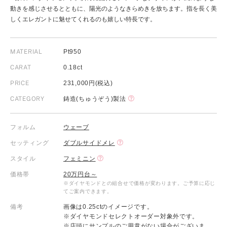
動きを感じさせるとともに、陽光のようなきらめきを放ちます。指を長く美
しくエレガントに魅せてくれるのも嬉しい特長です。
MATERIAL
Pt950
CARAT
0.18ct
PRICE
231,000円(税込)
CATEGORY
鋳造(ちゅうぞう)製法
フォルム
ウェーブ
セッティング
ダブルサイドメレ
スタイル
フェミニン
価格帯
20万円台～
※ダイヤモンドとの組合せで価格が変わります。ご予算に応じ
てご案内できます。
備考
画像は0.25ctのイメージです。
※ダイヤモンドセレクトオーダー対象外です。
※店頭にサンプルのご用意がない場合がございま