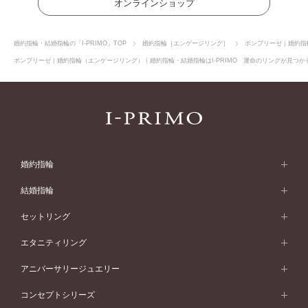
オンラインショップ
婚約指輪・結婚指輪の「I-PRIMO」TOP
婚約指輪［エンゲージリング］
ボンブリーゼ｜婚約指
ボンブリーゼ｜婚約指輪（エンゲージリング）｜婚約指輪・結婚指輪はI-PRIMO 運命のリングが見つかる
婚約指輪
婚約指輪 (エンゲージリング)
結婚指輪
婚約指輪一覧
結婚指輪 (マリッジリング)
セットリング
素材から選ぶ
結婚指輪一覧
セットリング
エタニティリング
プラチナ
フォルムから選ぶ
素材から選ぶ
セットリング一覧
エタニティリング
アニバーサリージュエリー
イエローゴールド
ストレートライン
プラチナ
セッティングから選ぶ
フォルムから選ぶ
素材から選ぶ
エタニティリング一覧
アニバーサリージュエリー
コンセプトシリーズ
ピンクゴールド
ウェーブライン
イエローゴールド
ソリテール
ストレートライン