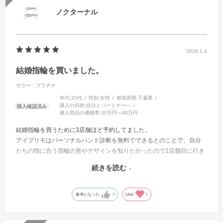
でお好きなデザインをお選びください。
ノクターナル
ストレートの結婚指輪一覧
ウェーブの結婚指輪一覧
V字の結婚指輪一覧
2026.1.4
結婚指輪を買いました。
カラー：プラチナ
年代:
20代
性別:
女性
都道府県:
千葉県
購入の目的:
自分とパートナーへ
購入商品の価格帯:
30万円～40万円
結婚指輪を買うために3店舗ほど予約してました。
アイプリモはパーソナルハンド診断を無料でできるとのことで、自分
たちの指に合う指輪の形やデザインを知りたかったので1店舗目に行き
ました。
続きを読む
予想以上に担当の方の接客が素晴らしかったのと、パーソナルハンド
診断と指輪の着け心地が良かったです。
そして、自分たちが選んだノクタータルという指輪が北斗七星と北極
参考になった
4
Like!
4
星をモチーフにしていて、離れていてもふたりを繋いでくれるという
お話を聞いて、大好きになりました。