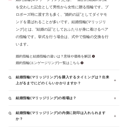
す。似合う指輪がわかる「パーソナルハンド診断®」が受
を交わした記念として男性から女性に贈る指輪です。プ
けられるブランドもアイプリモだけ。メンテナンスは生涯
ロポーズ時に渡す方も多く、“婚約の証”としてダイヤモ
無料、ずっと安心です。
ンドを選ばれることが多いです。結婚指輪(マリッジリ
ング)とは、“結婚の証”としておふたりが身に着けるペア
の指輪です。挙式を行う場合は、式中で指輪の交換を行
います。
婚約指輪と結婚指輪の違いは？意味や価格を解説
婚約指輪(エンゲージリング)一覧はこちら
結婚指輪(マリッジリング)を購入するタイミングは？出来
上がるまでにどのくらいかかりますか？
結婚指輪(マリッジリング)の相場は？
指輪の製作には概ね4週間程頂いております。(デザイン
とサイズによっては4週間～6週間程お時間を頂く場合が
結婚指輪(マリッジリング)の内側に刻印は入れられます
ございます。)結婚式を行なう場合、遅くとも結婚式の
一般的な平均相場額はペアで25万～30万円と言われてお
か？
３ヶ月前にはご準備されることをお勧めいたします。有
ります。指輪のデザインやダイヤの有無によって価格が