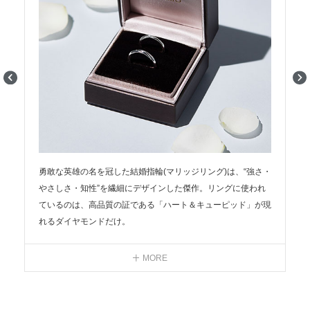
リ
勇敢な英雄の名を冠した結婚指輪(マリッジリング)は、“強さ・
やさしさ・知性”を繊細にデザインした傑作。リングに使われ
性
ているのは、高品質の証である「ハート＆キューピッド」が現
れるダイヤモンドだけ。
ろ
そして、ふたつのリングを並べると、対照的な斜めラインのデ
ザインが溶け合って、1本の線になるという運命の調和。その
MORE
様子は、別々の人生を歩んできたふたりが、ひとつになって、
これから刻んでいく、新しく美しい道の象徴だ。