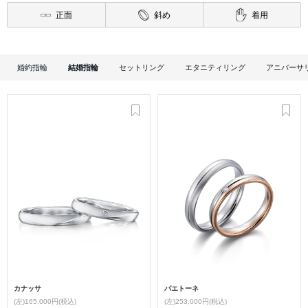
正面
斜め
着用
婚約指輪
結婚指輪
セットリング
エタニティリング
アニバーサ
カナッサ
パエトーネ
(左)165,000円(税込)
(左)253,000円(税込)