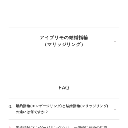
アイプリモの結婚指輪
（マリッジリング）
一生もののリング選びに、妥協してほしくないから。アイ
プリモの結婚指輪（マリッジリング）は、プラチナやゴー
ルドの素材を生かし、フォルムはストレート・ウェーブ・
V字、スタイルはシンプル・フェミニン・モード・エレガ
FAQ
ント・ゴージャスから120種類以上のデザインがあり、そ
のすべてに繊細なフィット感、日常使いできる丈夫さ、時
を経ても飽きることのない普遍性、そしてずっと胸に刻ま
婚約指輪(エンゲージリング)と結婚指輪(マリッジリング)
れるストーリーが込められています。もちろんダイヤモン
の違いは何ですか？
ドは専門店ならではのクオリティ。婚約指輪（エンゲージ
リング）と重ねづけでセットリングにすることも可能で
婚約指輪(エンゲージリング)とは、一般的に結婚の約束