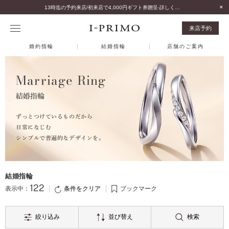
13時迄の予約来店/初来店で4,000円ギフト券贈呈-詳しくはこちら-
来店予約
婚約指輪
結婚指輪
店舗のご案内
Marriage Ring
結婚指輪
ずっとつけているものだから
日常になじむ
シンプルで普遍的なデザインを。
結婚指輪
122
条件をクリア
表示中：
ブックマーク
絞り込み
並び替え
検索