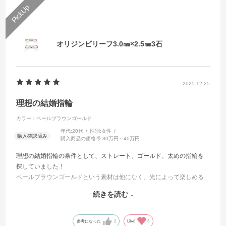
夫の指輪のデザインも、他の店舗だとシンプルが多かったのですが、
夫が好むマット加工ができるところも良かったです。
1店舗目で即決するつもりはなかったのですが、決め手として指輪の着
け心地を大事にしていたためアイプリモで即決しました。
オリジンビリーフ3.0㎜×2.5㎜3石
つけ始めて4ヶ月ほど経ちましたが、初めてつけた時から変わらず輝き
続けています。
2025.12.25
理想の結婚指輪
カラー：ペールブラウンゴールド
年代:
20代
性別:
女性
購入商品の価格帯:
30万円～40万円
理想の結婚指輪の条件として、ストレート、ゴールド、太めの指輪を
探していました！
ペールブラウンゴールドという素材は他になく、光によって楽しめる
のがとても魅力的でした✨
続きを読む
担当してくださった方もとても優しく寄り添ってくれて、やっぱりI-
PRIMOがいいねと決めさせてもらいました！
参考になった
2
Like!
3