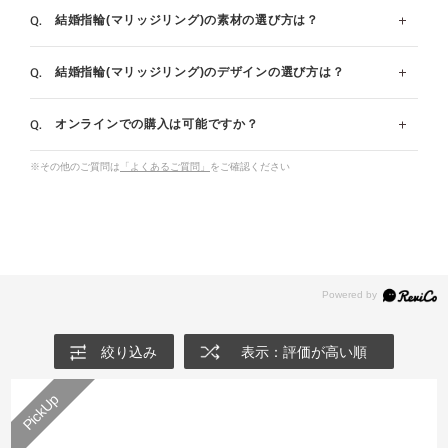
料で最短1週間でおつくりできる場合もございますた
変わります。ご要望やご予算に合わせてご提案させてい
結婚指輪(マリッジリング)の素材の選び方は？
指輪の内側の刻印はご注文時に無料で承っております。
め、ご相談くださいませ。
ただきます。
ブロック体と筆記体のどちらかをお選び頂き、入る文字
お急ぎ仕上げについて詳しく見る
婚約指輪・結婚指輪の値段、相場は？金額と選び方のポイン
結婚指輪(マリッジリング)のデザインの選び方は？
数は指輪のサイズ＋7文字です。(例：サイズ7号の場
ブライダルリングとして一番人気があるのはプラチナで
ト
合、14文字まで)※一部例外商品がございます。
す｡白く輝く美しさを特長に持つプラチナは、希少性が
オンラインでの購入は可能ですか？
高く、変質や変色の心配が少ないことから、愛の証であ
一般的なデザインの選び方のポイントについてお伝えし
メッセージ刻印を詳しく見る
るブライダルリングに相応しいとされています。
ます。
※その他のご質問は
「よくあるご質問」
をご確認ください
最近では普段のファッションにも合わせやすいことから
◆ストレート…コーディネートを選ばず、飽きのこない
オンラインでも購入可能です。
イエローゴールドやピンクゴールドも人気です。
デザインのものが多いです。シンプルでベーシックなデ
店頭と共通のアフターサービスをご用意しておりますの
ザインをお好みの方におすすめです。
で、ご安心ください。電話でのご相談も承っておりま
プラチナの結婚指輪一覧
◆ウェーブ…左手薬指の流れに沿ってデザインされてい
す。
イエローゴールドの結婚指輪一覧
るため、着け心地が良いデザインです。柔らかいライン
ピンクゴールドの結婚指輪一覧
I-PRIMOオンラインショップ
で指を綺麗に見せたい方におすすめです。
コンビネーションの結婚指輪一覧
◆V字…手の甲に向かってV字形をしたラインをもつデ
絞り込み
表示：評価が高い順
ザインです。V字が縦のラインを強調させるため、指を
細く長く見せたい方におすすめです。
お好みや指の見え方などいろいろとお試しいただいた上