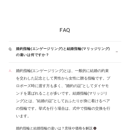
一生もののリング選びに、妥協してほしくないから。アイ
プリモの結婚指輪（マリッジリング）は、プラチナやゴー
ルドの素材を生かし、フォルムはストレート・ウェーブ・
V字、スタイルはシンプル・フェミニン・モード・エレガ
FAQ
ント・ゴージャスから120種類以上のデザインがあり、そ
のすべてに繊細なフィット感、日常使いできる丈夫さ、時
を経ても飽きることのない普遍性、そしてずっと胸に刻ま
婚約指輪(エンゲージリング)と結婚指輪(マリッジリング)
れるストーリーが込められています。もちろんダイヤモン
の違いは何ですか？
ドは専門店ならではのクオリティ。婚約指輪（エンゲージ
リング）と重ねづけでセットリングにすることも可能で
婚約指輪(エンゲージリング)とは、一般的に結婚の約束
す。似合う指輪がわかる「パーソナルハンド診断®」が受
を交わした記念として男性から女性に贈る指輪です。プ
けられるブランドもアイプリモだけ。メンテナンスは生涯
ロポーズ時に渡す方も多く、“婚約の証”としてダイヤモ
無料、ずっと安心です。
ンドを選ばれることが多いです。結婚指輪(マリッジリ
ング)とは、“結婚の証”としておふたりが身に着けるペア
の指輪です。挙式を行う場合は、式中で指輪の交換を行
います。
婚約指輪と結婚指輪の違いは？意味や価格を解説