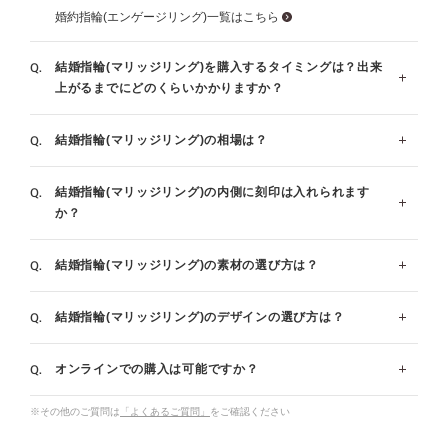
婚約指輪(エンゲージリング)一覧はこちら
結婚指輪(マリッジリング)を購入するタイミングは？出来
上がるまでにどのくらいかかりますか？
結婚指輪(マリッジリング)の相場は？
指輪の製作には概ね4週間程頂いております。(デザイン
とサイズによっては4週間～6週間程お時間を頂く場合が
結婚指輪(マリッジリング)の内側に刻印は入れられます
ございます。)結婚式を行なう場合、遅くとも結婚式の
一般的な平均相場額はペアで25万～30万円と言われてお
か？
３ヶ月前にはご準備されることをお勧めいたします。有
ります。指輪のデザインやダイヤの有無によって価格が
料で最短1週間でおつくりできる場合もございますた
変わります。ご要望やご予算に合わせてご提案させてい
結婚指輪(マリッジリング)の素材の選び方は？
指輪の内側の刻印はご注文時に無料で承っております。
め、ご相談くださいませ。
ただきます。
ブロック体と筆記体のどちらかをお選び頂き、入る文字
お急ぎ仕上げについて詳しく見る
婚約指輪・結婚指輪の値段、相場は？金額と選び方のポイン
結婚指輪(マリッジリング)のデザインの選び方は？
数は指輪のサイズ＋7文字です。(例：サイズ7号の場
ブライダルリングとして一番人気があるのはプラチナで
ト
合、14文字まで)※一部例外商品がございます。
す｡白く輝く美しさを特長に持つプラチナは、希少性が
オンラインでの購入は可能ですか？
高く、変質や変色の心配が少ないことから、愛の証であ
一般的なデザインの選び方のポイントについてお伝えし
メッセージ刻印を詳しく見る
るブライダルリングに相応しいとされています。
ます。
※その他のご質問は
「よくあるご質問」
をご確認ください
最近では普段のファッションにも合わせやすいことから
◆ストレート…コーディネートを選ばず、飽きのこない
オンラインでも購入可能です。