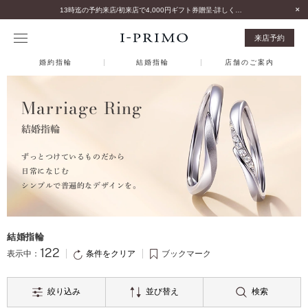
13時迄の予約来店/初来店で4,000円ギフト券贈呈-詳しくはこちら-
来店予約
婚約指輪
結婚指輪
店舗のご案内
Marriage Ring
結婚指輪
ずっとつけているものだから
日常になじむ
シンプルで普遍的なデザインを。
結婚指輪
122
条件をクリア
表示中：
ブックマーク
絞り込み
並び替え
検索