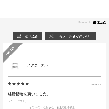
イエローゴールドやピンクゴールドも人気です。
デザインのものが多いです。シンプルでベーシックなデ
店頭と共通のアフターサービスをご用意しておりますの
ザインをお好みの方におすすめです。
で、ご安心ください。電話でのご相談も承っておりま
プラチナの結婚指輪一覧
◆ウェーブ…左手薬指の流れに沿ってデザインされてい
す。
イエローゴールドの結婚指輪一覧
るため、着け心地が良いデザインです。柔らかいライン
ピンクゴールドの結婚指輪一覧
I-PRIMOオンラインショップ
で指を綺麗に見せたい方におすすめです。
コンビネーションの結婚指輪一覧
◆V字…手の甲に向かってV字形をしたラインをもつデ
絞り込み
表示：評価が高い順
ザインです。V字が縦のラインを強調させるため、指を
細く長く見せたい方におすすめです。
お好みや指の見え方などいろいろとお試しいただいた上
でお好きなデザインをお選びください。
ノクターナル
ストレートの結婚指輪一覧
ウェーブの結婚指輪一覧
V字の結婚指輪一覧
2026.1.4
結婚指輪を買いました。
カラー：プラチナ
年代:
20代
性別:
女性
都道府県:
千葉県