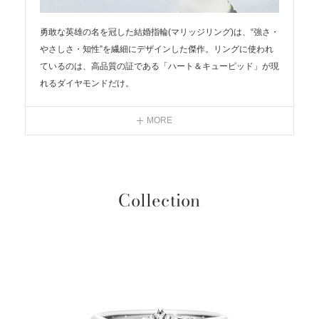
リ
勇敢な英雄の名を冠した結婚指輪(マリッジリング)は、“強さ・
やさしさ・知性”を繊細にデザインした傑作。リングに使われ
性
ているのは、高品質の証である「ハート＆キューピッド」が現
れるダイヤモンドだけ。
ろ
そして、ふたつのリングを並べると、対照的な斜めラインのデ
ザインが溶け合って、1本の線になるという運命の調和。その
MORE
様子は、別々の人生を歩んできたふたりが、ひとつになって、
これから刻んでいく、新しく美しい道の象徴だ。
＜結婚指輪＞ヘラクレス
Collection
#iprimo #アイプリモ #結婚指輪 #マリッジリング #指輪探し #
重ね着け #ダイヤモンドリング #ダイヤモンド