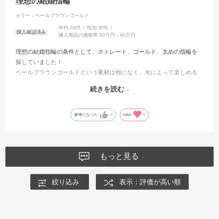
理想の結婚指輪
カラー：ペールブラウンゴールド
年代:
20代
性別:
女性
購入商品の価格帯:
30万円～40万円
理想の結婚指輪の条件として、ストレート、ゴールド、太めの指輪を
探していました！
ペールブラウンゴールドという素材は他になく、光によって楽しめる
のがとても魅力的でした✨
続きを読む
担当してくださった方もとても優しく寄り添ってくれて、やっぱりI-
PRIMOがいいねと決めさせてもらいました！
参考になった
2
Like!
3
もっと見る
絞り込み
表示：評価が高い順