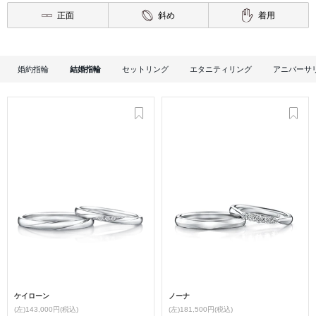
正面
斜め
着用
婚約指輪
結婚指輪
セットリング
エタニティリング
アニバーサ
ケイローン
ノーナ
(左)143,000円(税込)
(左)181,500円(税込)