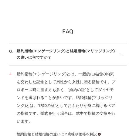
一生もののリング選びに、妥協してほしくないから。アイ
プリモの結婚指輪（マリッジリング）は、プラチナやゴー
ルドの素材を生かし、フォルムはストレート・ウェーブ・
V字、スタイルはシンプル・フェミニン・モード・エレガ
FAQ
ント・ゴージャスから120種類以上のデザインがあり、そ
のすべてに繊細なフィット感、日常使いできる丈夫さ、時
を経ても飽きることのない普遍性、そしてずっと胸に刻ま
婚約指輪(エンゲージリング)と結婚指輪(マリッジリング)
れるストーリーが込められています。もちろんダイヤモン
の違いは何ですか？
ドは専門店ならではのクオリティ。婚約指輪（エンゲージ
リング）と重ねづけでセットリングにすることも可能で
婚約指輪(エンゲージリング)とは、一般的に結婚の約束
す。似合う指輪がわかる「パーソナルハンド診断®」が受
を交わした記念として男性から女性に贈る指輪です。プ
けられるブランドもアイプリモだけ。メンテナンスは生涯
ロポーズ時に渡す方も多く、“婚約の証”としてダイヤモ
無料、ずっと安心です。
ンドを選ばれることが多いです。結婚指輪(マリッジリ
ング)とは、“結婚の証”としておふたりが身に着けるペア
の指輪です。挙式を行う場合は、式中で指輪の交換を行
います。
婚約指輪と結婚指輪の違いは？意味や価格を解説