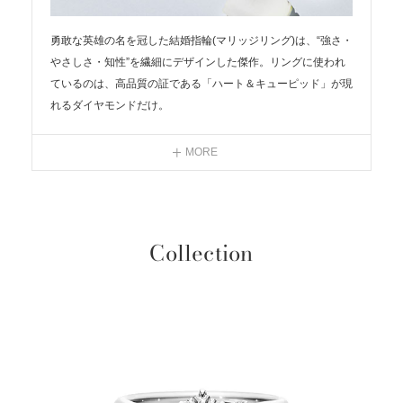
リ
勇敢な英雄の名を冠した結婚指輪(マリッジリング)は、“強さ・
やさしさ・知性”を繊細にデザインした傑作。リングに使われ
性
ているのは、高品質の証である「ハート＆キューピッド」が現
れるダイヤモンドだけ。
ろ
そして、ふたつのリングを並べると、対照的な斜めラインのデ
ザインが溶け合って、1本の線になるという運命の調和。その
MORE
様子は、別々の人生を歩んできたふたりが、ひとつになって、
これから刻んでいく、新しく美しい道の象徴だ。
＜結婚指輪＞ヘラクレス
Collection
#iprimo #アイプリモ #結婚指輪 #マリッジリング #指輪探し #
重ね着け #ダイヤモンドリング #ダイヤモンド