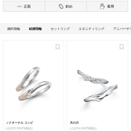
正面
斜め
着用
婚約指輪
結婚指輪
セットリング
エタニティリング
アニバーサ
ノクターナル コンビ
天の川
(上)225,500円(税込)
(上)374,000円(税込)