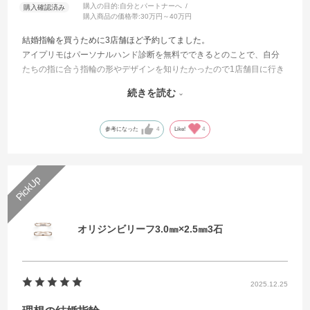
購入の目的:
自分とパートナーへ
購入商品の価格帯:
30万円～40万円
結婚指輪を買うために3店舗ほど予約してました。
アイプリモはパーソナルハンド診断を無料でできるとのことで、自分
たちの指に合う指輪の形やデザインを知りたかったので1店舗目に行き
ました。
続きを読む
予想以上に担当の方の接客が素晴らしかったのと、パーソナルハンド
診断と指輪の着け心地が良かったです。
そして、自分たちが選んだノクタータルという指輪が北斗七星と北極
参考になった
4
Like!
4
星をモチーフにしていて、離れていてもふたりを繋いでくれるという
お話を聞いて、大好きになりました。
夫の指輪のデザインも、他の店舗だとシンプルが多かったのですが、
夫が好むマット加工ができるところも良かったです。
1店舗目で即決するつもりはなかったのですが、決め手として指輪の着
け心地を大事にしていたためアイプリモで即決しました。
オリジンビリーフ3.0㎜×2.5㎜3石
つけ始めて4ヶ月ほど経ちましたが、初めてつけた時から変わらず輝き
続けています。
2025.12.25