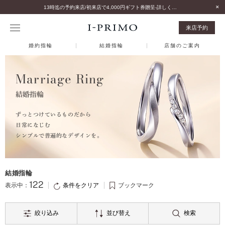
13時迄の予約来店/初来店で4,000円ギフト券贈呈-詳しくはこちら-
来店予約
婚約指輪
結婚指輪
店舗のご案内
Marriage Ring
結婚指輪
ずっとつけているものだから
日常になじむ
シンプルで普遍的なデザインを。
結婚指輪
122
条件をクリア
表示中：
ブックマーク
絞り込み
並び替え
検索