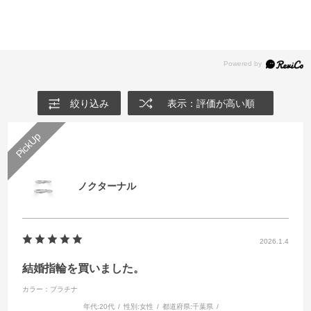
イエローゴールドやピンクゴールドも人気です。
デザインのものが多いです。シンプルでベーシックなデ
店頭と共通のアフターサービスをご用意しておりますの
ザインをお好みの方におすすめです。
で、ご安心ください。電話でのご相談も承っておりま
プラチナの結婚指輪一覧
◆ウェーブ…左手薬指の流れに沿ってデザインされてい
す。
イエローゴールドの結婚指輪一覧
るため、着け心地が良いデザインです。柔らかいライン
ピンクゴールドの結婚指輪一覧
I-PRIMOオンラインショップ
で指を綺麗に見せたい方におすすめです。
コンビネーションの結婚指輪一覧
◆V字…手の甲に向かってV字形をしたラインをもつデ
絞り込み
表示：評価が高い順
ザインです。V字が縦のラインを強調させるため、指を
細く長く見せたい方におすすめです。
お好みや指の見え方などいろいろとお試しいただいた上
でお好きなデザインをお選びください。
ノクターナル
ストレートの結婚指輪一覧
ウェーブの結婚指輪一覧
V字の結婚指輪一覧
2026.1.4
結婚指輪を買いました。
カラー：プラチナ
年代:
20代
性別:
女性
都道府県:
千葉県