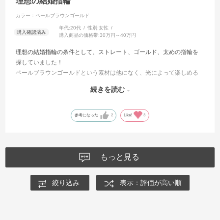
理想の結婚指輪
カラー：ペールブラウンゴールド
年代:
20代
性別:
女性
購入商品の価格帯:
30万円～40万円
理想の結婚指輪の条件として、ストレート、ゴールド、太めの指輪を
探していました！
ペールブラウンゴールドという素材は他になく、光によって楽しめる
のがとても魅力的でした✨
続きを読む
担当してくださった方もとても優しく寄り添ってくれて、やっぱりI-
PRIMOがいいねと決めさせてもらいました！
参考になった
2
Like!
3
もっと見る
絞り込み
表示：評価が高い順