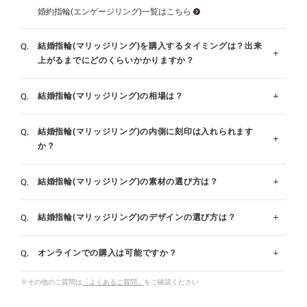
婚約指輪(エンゲージリング)一覧はこちら
結婚指輪(マリッジリング)を購入するタイミングは？出来
上がるまでにどのくらいかかりますか？
結婚指輪(マリッジリング)の相場は？
指輪の製作には概ね4週間程頂いております。(デザイン
とサイズによっては4週間～6週間程お時間を頂く場合が
結婚指輪(マリッジリング)の内側に刻印は入れられます
ございます。)結婚式を行なう場合、遅くとも結婚式の
一般的な平均相場額はペアで25万～30万円と言われてお
か？
３ヶ月前にはご準備されることをお勧めいたします。有
ります。指輪のデザインやダイヤの有無によって価格が
料で最短1週間でおつくりできる場合もございますた
変わります。ご要望やご予算に合わせてご提案させてい
結婚指輪(マリッジリング)の素材の選び方は？
指輪の内側の刻印はご注文時に無料で承っております。
め、ご相談くださいませ。
ただきます。
ブロック体と筆記体のどちらかをお選び頂き、入る文字
お急ぎ仕上げについて詳しく見る
婚約指輪・結婚指輪の値段、相場は？金額と選び方のポイン
結婚指輪(マリッジリング)のデザインの選び方は？
数は指輪のサイズ＋7文字です。(例：サイズ7号の場
ブライダルリングとして一番人気があるのはプラチナで
ト
合、14文字まで)※一部例外商品がございます。
す｡白く輝く美しさを特長に持つプラチナは、希少性が
オンラインでの購入は可能ですか？
高く、変質や変色の心配が少ないことから、愛の証であ
一般的なデザインの選び方のポイントについてお伝えし
メッセージ刻印を詳しく見る
るブライダルリングに相応しいとされています。
ます。
※その他のご質問は
「よくあるご質問」
をご確認ください
最近では普段のファッションにも合わせやすいことから
◆ストレート…コーディネートを選ばず、飽きのこない
オンラインでも購入可能です。