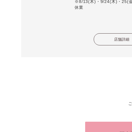
※8/13(木)・9/24(木)・25
休業
店舗詳細