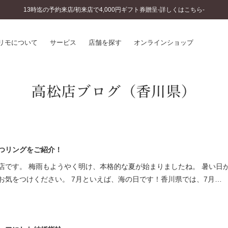
13時迄の予約来店/初来店で4,000円ギフト券贈呈-詳しくはこちら-
リモについて
サービス
店舗を探す
オンラインショップ
高松店ブログ（香川県）
プリモについて
婚約指輪とは
結婚指輪とは
®
ソナルハンド診断
セットリングとは
インへのこだわり
エタニティリングとは
へのこだわり
涯のメンテナンス
つリングをご紹介！
ニュース一覧
に店舗がある
店です。 梅雨もようやく明け、本格的な夏が始まりましたね。 暑い日
お客様の声
お気をつけください。 7月といえば、海の日です！香川県では、7月…
SWEET STORIES
ビス
ショップブログ
ターサービス
コラム
入方法・仕上げ日数
よくあるご質問