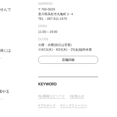
ADDRESS
ませんで
〒760-0029
香川県高松市丸亀町２-４
TEL：087-811-2470
FOLLOW US ON
OPEN
11:00～19:00
CLOSE
火曜・水曜(祝日は営業)
※8/13(木)・9/24(木)・25(金)臨時休業
お体には
…
店舗詳細
KEYWORD
園や玉
お客様エピソード
お知らせ
て…
プロポーズ
リングストーリー