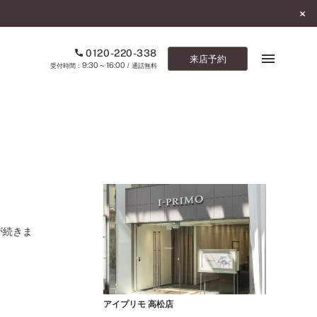
0120-220-338
来店予約
9:30～16:00
受付時間：
/ 通話無料
ブックマーク
ONLINE SHOP
ご来店予約
予約専用ダイヤル
が続きま
0120-220-338
9:30～16:00
（受付時間：
・通話無料）
カタログ請求
お問い合わせ
アイプリモ 高松店