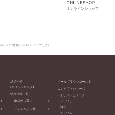
ONLINESHOP
オンラインショップ
リング専門店I-PRIMO（アイプリモ）
結婚指輪
ペールブラウンゴールド
(マリッジリング)
コンセプトシリーズ
結婚指輪一覧
オリジンビリーフ
素材から選ぶ
フラワリー
初空
プラチナ
フォルムから選ぶ
エトワル
イエローゴールド