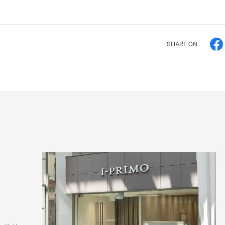
SHARE ON
）