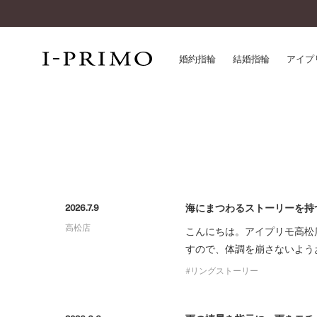
婚約指輪
結婚指輪
アイプ
婚約指輪一覧
アイ
結婚指輪一覧
パー
セットリング一覧
デザ
エタニティリング一覧
品質
アニバーサリージュエリー一覧
一生
海にまつわるストーリーを持
2026.7.9
近く
高松店
こんにちは。アイプリモ高松
コレクション
すので、体調を崩さないよう
®
パーフェクトプロポーズリング
サー
リングストーリー
ダイヤモンドプロポーズ
アフ
婚約ネックレス
ご購
ダイヤモンドシェイプコレクション