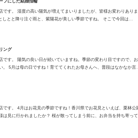
ーフにした結婚指輪
ミスダイヤモンド&バースストー
店です。 湿度の高い陽気が増えてまいりましたが、皆様お変わりあり
イダルアイテム
しとしとと降り注ぐ雨と、紫陽花が美しい季節ですね。 そこで今回は…
ポーズサポート
リング
ップ
店です。 陽気の良い日が続いていますね。季節の変わり目ですので、
一覧
い。 5月は母の日ですね！育ててくれたお母さんへ、普段はなかなか言
店予約について
店です。 4月はお花見の季節ですね！香川県でお花見といえば、栗林公
様は見に行かれましたか？ 桜が散ってしまう前に、お弁当を持ち寄っ