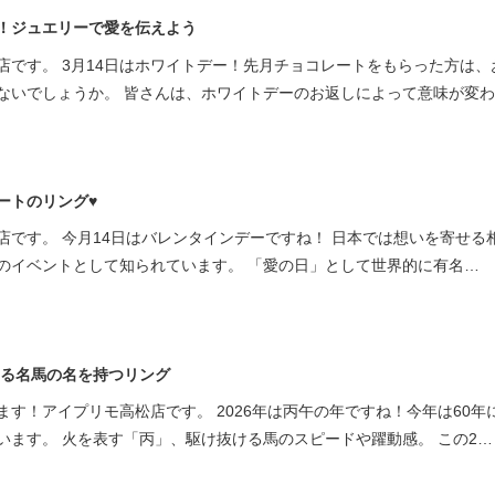
！ジュエリーで愛を伝えよう
店です。 3月14日はホワイトデー！先月チョコレートをもらった方は、
ないでしょうか。 皆さんは、ホワイトデーのお返しによって意味が変
ートのリング♥
店です。 今月14日はバレンタインデーですね！ 日本では想いを寄せる
のイベントとして知られています。 「愛の日」として世界的に有名…
する名馬の名を持つリング
す！アイプリモ高松店です。 2026年は丙午の年ですね！今年は60年
います。 火を表す「丙」、駆け抜ける馬のスピードや躍動感。 この2…