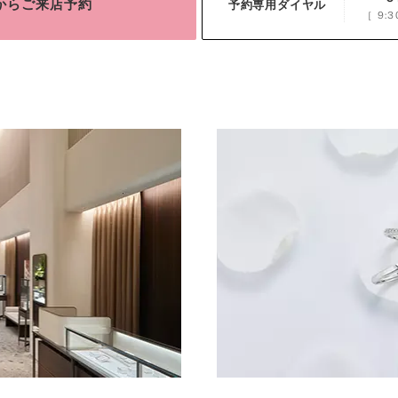
bからご来店予約
予約専用ダイヤル
［
9:3