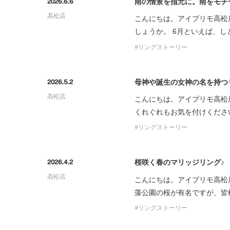
雨の情景を指元に。雨をモチ
2026.6.6
プロ
ペールブラウンゴールド
ン
高松店
こんにちは。アイプリモ高松
ブラ
しょうか。 6月といえば、
コンセプトシリーズ
リングストーリー
プロ
オリジンビリーフ
フラワリー
母神や誕生の女神の名を持つ
2026.5.2
初空
ショ
エトワル
高松店
こんにちは。アイプリモ高松
店舗
スワハ
くれぐれもお気を付けくださ
ご来
プレミオン
リングストーリー
桜咲く春のマリッジリング♪
2026.4.2
高松店
こんにちは。アイプリモ高松
藻公園の桜が有名ですが、皆
リングストーリー