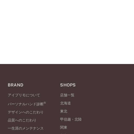
BRAND
SHOPS
アイプリモについて
店舗一覧
®
北海道
パーソナルハンド診断
東北
デザインへのこだわり
甲信越・北陸
品質へのこだわり
関東
一生涯のメンテナンス