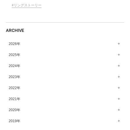
和歌山MIO店（256）
そごう千葉店（124）
リングストーリー
熊本店（133）
ららぽーとTOKYO-BAY店（110）
宮崎店（136）
柏店（141）
鹿児島店（151）
ARCHIVE
宇都宮店（143）
高崎店（145）
2026年
水戸店（149）
8月（11）
2025年
7月（64）
12月（65）
2024年
6月（58）
11月（56）
12月（71）
2023年
5月（62）
10月（67）
11月（61）
12月（71）
2022年
4月（55）
9月（50）
10月（60）
11月（61）
12月（72）
2021年
3月（64）
8月（67）
9月（57）
10月（66）
11月（77）
2月（50）
12月（69）
2020年
7月（68）
8月（64）
9月（53）
10月（74）
1月（58）
11月（83）
6月（59）
12月（63）
2019年
7月（66）
8月（67）
9月（75）
10月（64）
5月（59）
11月（59）
6月（63）