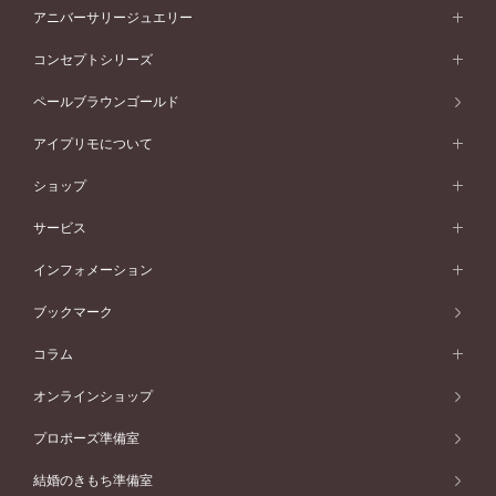
フォルムから選ぶ
素材から選ぶ
セットリング一覧
エタニティリング
アニバーサリージュエリー
イエローゴールド
ストレートライン
プラチナ
セッティングから選ぶ
フォルムから選ぶ
素材から選ぶ
エタニティリング一覧
アニバーサリージュエリー
コンセプトシリーズ
ピンクゴールド
ウェーブライン
イエローゴールド
ソリテール
ストレートライン
スタイルから選ぶ
プラチナ
セッティングから選ぶ
素材から選ぶ
アニバーサリージュエリー一覧
コンセプトシリーズ
ペールブラウンゴールド
ペールブラウンゴールド
V字ライン
ピンクゴールド
ワンサイドメレ
ウェーブライン
シンプル
イエローゴールド
プレーン
価格帯から選ぶ
スタイルから選ぶ
プラチナ
ネックレス
コンビネーション
オリジンビリーフ
ペールブラウンゴールド
ダブルサイドメレ
アイプリモについて
V字ライン
フェミニン
ピンクゴールド
ワンメレ
50万円台～
シンプル
イエローゴールド
婚約指輪ガイド
ベビーリング
価格帯から選ぶ
フラワリー
コンビネーション
ラインメレ
モード
アイプリモについて
ペールブラウンゴールド
セベラルメレ
ショップ
40万円台～
フェミニン
ピンクゴールド
ファッションリング
50万円～
婚約指輪 人気ランキング
結婚指輪 人気ランキング
初空
エレガント
コンビネーション
ラインメレ
30万円台～
®
モード
パーソナルハンド診断
店舗一覧
ペールブラウンゴールド
ブレスレット
サービス
40万円～50万円
婚約ネックレス
エトワル
ゴージャス
20万円台～
エレガント
ピアス
30万円～40万円
デザインへのこだわり
プロポーズサポート
スワハ
北海道
インフォメーション
ダイヤモンドシェイプコレクション
10万円台～
ゴージャス
イヤリング
20万円～30万円
品質へのこだわり
プレミオン
サービス
ご来店予約について
札幌店
ブックマーク
®
パーフェクトプロポーズリング
アニバーサリーギフト
10万円～20万円
一生涯のメンテナンス
函館店
アフターサービス
ニュース一覧
コラム
ダイヤモンドプロポーズ
取扱店)エヴァンスブライダル 旭川本店
近くに店舗がある
ご購入方法・仕上げ日数
お客様の声
コラム
オンラインショップ
プロミスダイヤモンド&バースストーン
東北
SWEET STORIES
ダイヤモンド
プロポーズ準備室
婚約指輪
ブライダルアイテム
仙台店
ショップブログ
結婚のきもち準備室
結婚指輪
青森店