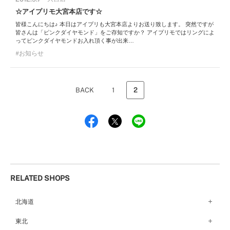
☆アイプリモ大宮本店です☆
皆様こんにちは♪ 本日はアイプリも大宮本店よりお送り致します。 突然ですが
皆さんは「ピンクダイヤモンド」をご存知ですか？ アイプリモではリングによ
ってピンクダイヤモンドお入れ頂く事が出来…
お知らせ
BACK
1
2
RELATED SHOPS
北海道
札幌店（134）
東北