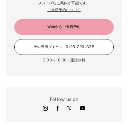
5月（17）
6月（19）
スムーズなご案内が可能です。
1月（64）
2月（66）
4月（12）
ご来店予約について
5月（14）
1月（60）
3月（15）
4月（9）
2月（16）
Webからご来店予約
3月（5）
1月（17）
0120-220-338
予約専用ダイヤル
9:30～16:00
・通話無料
Follow us on