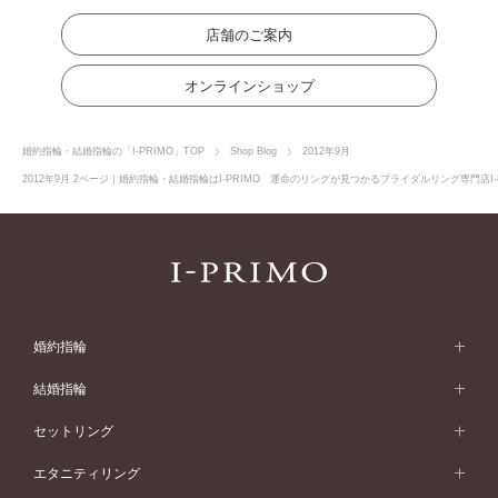
店舗のご案内
オンラインショップ
婚約指輪・結婚指輪の「I-PRIMO」TOP
Shop Blog
2012年9月
2012年9月 2ページ｜婚約指輪・結婚指輪はI-PRIMO 運命のリングが見つかるブライダルリング専門店I-
婚約指輪
婚約指輪 (エンゲージリング)
結婚指輪
婚約指輪一覧
結婚指輪 (マリッジリング)
セットリング
素材から選ぶ
結婚指輪一覧
セットリング
エタニティリング
プラチナ