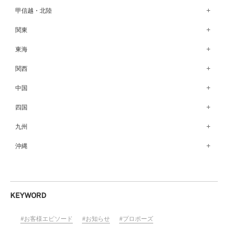
函館店（180）
弘前パークホテル店（180）
甲信越・北陸
青森店（254）
甲府店（63）
関東
仙台店（147）
新潟店（168）
銀座本店（149）
東海
秋田店（123）
長野店（148）
新宿店（137）
名古屋栄店（125）
関西
盛岡大通店（203）
松本店（161）
池袋店（134）
名古屋駅前店（72）
なんばパークス店（146）
中国
山形店（153）
富山店（100）
吉祥寺マルイ店（111）
豊橋店（149）
梅田茶屋町店（84）
郡山モルティ店（153）
広島店（102）
四国
金沢店（139）
町田店（142）
岐阜店（122）
梅田ハービスENT店（85）
いわき店（129）
福山店（239）
福井店（117）
高松店（172）
九州
立川店（118）
近鉄四日市店（141）
近鉄あべのハルカス店（139）
岡山店（170）
松山店（171）
大宮店（145）
福岡天神店（117）
沖縄
静岡店（188）
神戸店（122）
米子しんまち天満屋店（43）
徳島店（205）
川越店（119）
博多マルイ店（111）
浜松店（150）
沖縄PARCO CITY店（190）
ホテルモントレ姫路店（91）
山口店（150）
高知店（134）
横浜元町店（133）
小倉店（149）
沼津店（154）
京都店（149）
横浜ベイクォーター店（120）
佐賀店（94）
KEYWORD
近鉄草津店（110）
ラゾーナ川崎プラザ店（84）
長崎店（217）
奈良店（168）
お客様エピソード
お知らせ
プロポーズ
ららぽーと湘南平塚店（87）
大分店（96）