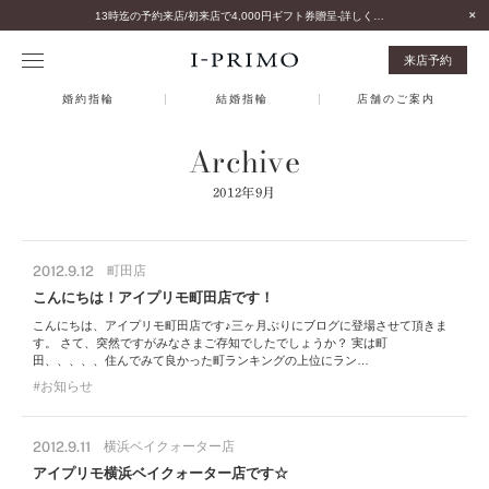
13時迄の予約来店/初来店で4,000円ギフト券贈呈-詳しくはこちら-
来店予約
婚約指輪
結婚指輪
店舗のご案内
Archive
2012年9月
2012.9.12
町田店
こんにちは！アイプリモ町田店です！
こんにちは、アイプリモ町田店です♪三ヶ月ぶりにブログに登場させて頂きま
す。 さて、突然ですがみなさまご存知でしたでしょうか？ 実は町
田、、、、、住んでみて良かった町ランキングの上位にラン…
お知らせ
2012.9.11
横浜ベイクォーター店
アイプリモ横浜ベイクォーター店です☆