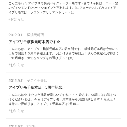
こんにちわ☆ アイプリモ横浜ベイクォーター店です♪ さて！今回は、ハート型
のダイヤモンド(ハートシェイプと言われます。)にフォーカスしてみます♪ ア
イプリモでは、ラウンドブリリアントカットは…
お知らせ
2012.9.11
横浜元町店
アイプリモ横浜元町本店です☆
こんにちは。アイプリモ横浜元町本店の佐久間です。 横浜元町本店は今年の１
１月で開店１０周年を迎えます。 おかげさまで毎日たくさんの素敵なお客様に
ご来店頂き、大切なリングをお選び頂いており…
お知らせ
2012.9.11
そごう千葉店
アイプリモ千葉本店 5周年記念♫
こんにちは☆ まだまだ残暑が厳しいですね・・・ 皆さま、体調にはお気をつ
けくださいませ。 今回はアイプリモ千葉本店からお届け致します！ なんと！
皆様にご愛顧頂き、アイプリモ千葉本店は9月15…
お知らせ
2012.9.7
大宮店