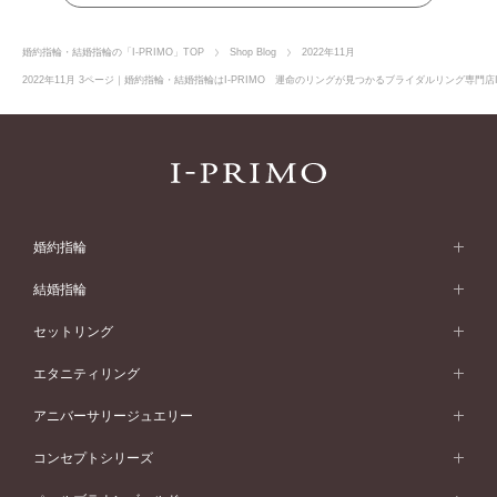
婚約指輪・結婚指輪の「I-PRIMO」TOP
Shop Blog
2022年11月
2022年11月 3ページ｜婚約指輪・結婚指輪はI-PRIMO 運命のリングが見つかるブライダルリング専門店I
婚約指輪
婚約指輪 (エンゲージリング)
結婚指輪
婚約指輪一覧
結婚指輪 (マリッジリング)
セットリング
素材から選ぶ
結婚指輪一覧
セットリング
エタニティリング
プラチナ
フォルムから選ぶ
素材から選ぶ
セットリング一覧
エタニティリング
アニバーサリージュエリー
イエローゴールド
ストレートライン
プラチナ
セッティングから選ぶ
フォルムから選ぶ
素材から選ぶ
エタニティリング一覧
アニバーサリージュエリー
コンセプトシリーズ
ピンクゴールド
ウェーブライン
イエローゴールド
ソリテール
ストレートライン
スタイルから選ぶ
プラチナ
セッティングから選ぶ
素材から選ぶ
アニバーサリージュエリー一覧
コンセプトシリーズ
ペールブラウンゴールド