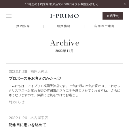
13時迄の予約来店/初来店で4,000円ギフト券贈呈-詳しくはこちら-
来店予約
婚約指輪
結婚指輪
店舗のご案内
Archive
2022年11月
2022.11.26
福岡天神店
プロポーズをお考えのかたへ♡
こんにちは。アイプリモ福岡天神店です。 一気に秋の空気に変わり、これから
クリスマスへと変わる街の雰囲気がさらに冬を感じさせてくれますね。 さらに
寒くなりますので、体調には気をつけてお過ごし…
お知らせ
2022.11.26
名古屋栄店
記念日に思いを込めて