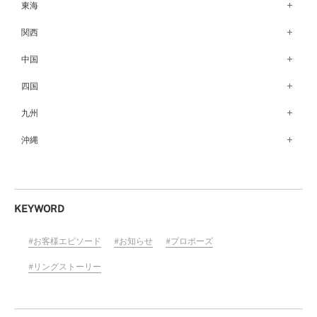
銀座本店（149）
東海
秋田店（123）
長野店（148）
新宿店（137）
名古屋栄店（125）
関西
盛岡大通店（203）
松本店（162）
池袋店（134）
名古屋駅前店（72）
なんばパークス店（146）
中国
山形店（153）
富山店（100）
吉祥寺マルイ店（111）
豊橋店（149）
梅田茶屋町店（84）
郡山モルティ店（153）
広島店（102）
四国
金沢店（139）
町田店（142）
岐阜店（122）
梅田ハービスENT店（85）
いわき店（129）
福山店（240）
福井店（117）
高松店（172）
九州
立川店（119）
近鉄四日市店（141）
近鉄あべのハルカス店（139）
岡山店（170）
松山店（171）
大宮店（145）
福岡天神店（117）
沖縄
静岡店（188）
神戸店（122）
米子しんまち天満屋店（43）
徳島店（205）
川越店（119）
博多マルイ店（111）
浜松店（150）
沖縄PARCO CITY店（190）
ホテルモントレ姫路店（91）
山口店（150）
高知店（134）
横浜元町店（133）
小倉店（149）
沼津店（154）
京都店（149）
横浜ベイクォーター店（120）
佐賀店（94）
KEYWORD
近鉄草津店（110）
ラゾーナ川崎プラザ店（84）
長崎店（217）
奈良店（168）
お客様エピソード
お知らせ
プロポーズ
ららぽーと湘南平塚店（87）
大分店（96）
和歌山MIO店（256）
そごう千葉店（124）
リングストーリー
熊本店（133）
ららぽーとTOKYO-BAY店（110）
宮崎店（136）
柏店（141）
鹿児島店（151）