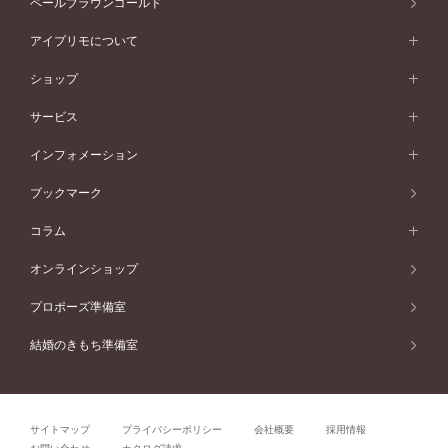
ペールブラウンゴールド
V字ライン
ピンクゴールド
ワンサイドメレ
ウェーブライン
シンプル
イエローゴールド
プレーン
価格帯から選ぶ
スタイルから選ぶ
プラチナ
ネックレス
コンビネーション
オリジンビリーフ
ペールブラウンゴールド
ダブルサイドメレ
アイプリモについて
V字ライン
フェミニン
ピンクゴールド
ワンメレ
50万円台～
シンプル
イエローゴールド
婚約指輪ガイド
ベビーリング
価格帯から選ぶ
フラワリー
コンビネーション
ラインメレ
モード
アイプリモについて
ペールブラウンゴールド
セベラルメレ
ショップ
40万円台～
フェミニン
ピンクゴールド
ファッションリング
50万円～
婚約指輪 人気ランキング
結婚指輪 人気ランキング
初空
エレガント
コンビネーション
ラインメレ
30万円台～
®
モード
パーソナルハンド診断
店舗一覧
ペールブラウンゴールド
ブレスレット
サービス
40万円～50万円
婚約ネックレス
エトワル
ゴージャス
20万円台～
エレガント
ピアス
30万円～40万円
デザインへのこだわり
プロポーズサポート
スワハ
北海道
インフォメーション
ダイヤモンドシェイプコレクション
10万円台～
ゴージャス
イヤリング
20万円～30万円
品質へのこだわり
プレミオン
サービス
ご来店予約について
札幌店
ブックマーク
®
パーフェクトプロポーズリング
アニバーサリーギフト
10万円～20万円
一生涯のメンテナンス
函館店
アフターサービス
ニュース一覧
コラム
ダイヤモンドプロポーズ
取扱店)エヴァンスブライダル 旭川本店
近くに店舗がある
ご購入方法・仕上げ日数
お客様の声
コラム
オンラインショップ
プロミスダイヤモンド&バースストーン
東北
SWEET STORIES
ダイヤモンド
プロポーズ準備室
婚約指輪
ブライダルアイテム
仙台店
ショップブログ
結婚のきもち準備室
結婚指輪
青森店
公式アンバサダー
リング
弘前パークホテル店
よくあるご質問
プロポーズ
秋田店
サイトマップ
プライバシーポリシー
会社概要
採用情報
結婚関連
盛岡大通店