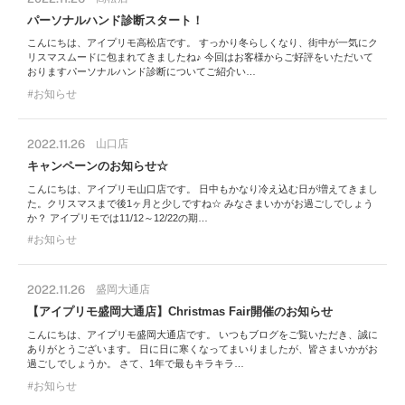
パーソナルハンド診断スタート！
こんにちは、アイプリモ高松店です。 すっかり冬らしくなり、街中が一気にク
リスマスムードに包まれてきましたね♪ 今回はお客様からご好評をいただいて
おりますパーソナルハンド診断についてご紹介い…
お知らせ
2022.11.26
山口店
キャンペーンのお知らせ☆
こんにちは、アイプリモ山口店です。 日中もかなり冷え込む日が増えてきまし
た。クリスマスまで後1ヶ月と少しですね☆ みなさまいかがお過ごしでしょう
か？ アイプリモでは11/12～12/22の期…
お知らせ
2022.11.26
盛岡大通店
【アイプリモ盛岡大通店】Christmas Fair開催のお知らせ
こんにちは、アイプリモ盛岡大通店です。 いつもブログをご覧いただき、誠に
ありがとうございます。 日に日に寒くなってまいりましたが、皆さまいかがお
過ごしでしょうか。 さて、1年で最もキラキラ…
お知らせ