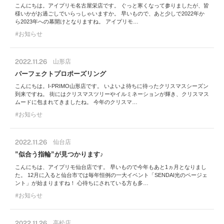
こんにちは。アイプリモ名古屋栄店です。 ぐっと寒くなって参りましたが、皆
様いかがお過ごしでいらっしゃいますか。 早いもので、あと少しで2022年か
ら2023年への幕開けとなりますね。 アイプリモ…
お知らせ
2022.11.26
山形店
パーフェクトプロポーズリング
こんにちは。I-PRIMO山形店です。 いよいよ待ちに待ったクリスマスシーズン
到来ですね。 街にはクリスマスツリーやイルミネーションが輝き、クリスマス
ムードに包まれてきましたね。 今年のクリスマ…
お知らせ
2022.11.26
仙台店
”似合う指輪”が見つかります♪
こんにちは、アイプリモ仙台店です。 早いもので今年もあと1ヵ月となりまし
た。 12月に入ると仙台市では毎年恒例の一大イベント「SENDAI光のページェ
ント」が始まりますね！ 心待ちにされている方も多…
お知らせ
2022.11.26
高松店