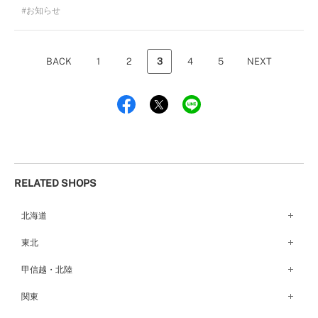
お知らせ
BACK
1
2
3
4
5
NEXT
RELATED SHOPS
北海道
札幌店（134）
東北
函館店（180）
弘前パークホテル店（180）
甲信越・北陸
青森店（254）
甲府店（63）
関東
仙台店（147）
新潟店（168）