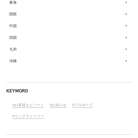
銀座本店（149）
東海
秋田店（123）
長野店（148）
新宿店（137）
名古屋栄店（125）
関西
盛岡大通店（203）
松本店（161）
池袋店（134）
名古屋駅前店（72）
なんばパークス店（146）
中国
山形店（153）
富山店（100）
吉祥寺マルイ店（111）
豊橋店（149）
梅田茶屋町店（84）
郡山モルティ店（153）
広島店（102）
四国
金沢店（139）
町田店（142）
岐阜店（122）
梅田ハービスENT店（85）
いわき店（129）
福山店（239）
福井店（117）
高松店（172）
九州
立川店（119）
近鉄四日市店（141）
近鉄あべのハルカス店（139）
岡山店（170）
松山店（171）
大宮店（145）
福岡天神店（117）
沖縄
静岡店（188）
神戸店（122）
米子しんまち天満屋店（43）
徳島店（205）
川越店（119）
博多マルイ店（111）
浜松店（150）
沖縄PARCO CITY店（190）
ホテルモントレ姫路店（91）
山口店（150）
高知店（134）
横浜元町店（133）
小倉店（149）
沼津店（154）
京都店（149）
横浜ベイクォーター店（120）
佐賀店（94）
KEYWORD
近鉄草津店（110）
ラゾーナ川崎プラザ店（84）
長崎店（217）
奈良店（168）
お客様エピソード
お知らせ
プロポーズ
ららぽーと湘南平塚店（87）
大分店（96）
和歌山MIO店（256）
そごう千葉店（124）
リングストーリー
熊本店（133）
ららぽーとTOKYO-BAY店（110）
宮崎店（136）
柏店（141）
鹿児島店（151）