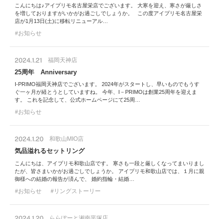
こんにちは♪アイプリモ名古屋栄店でございます。 大寒を迎え、寒さが厳しさ
を増しておりますがいかがお過ごしでしょうか。 この度アイプリモ名古屋栄
店が1月13日(土)に移転リニューアル…
お知らせ
2024.1.21
福岡天神店
25周年 Anniversary
I-PRIMO福岡天神店でございます。 2024年がスタートし、早いものでもうす
ぐ一ヶ月が経とうとしていますね。 今年、I－PRIMOは創業25周年を迎えま
す。 これを記念して、公式ホームページにて25周…
お知らせ
2024.1.20
和歌山MIO店
気品溢れるセットリング
こんにちは、アイプリモ和歌山店です。 寒さも一段と厳しくなってまいりまし
たが、皆さまいかがお過ごしでしょうか。 アイプリモ和歌山店では、１月に親
御様への結婚の報告が済んで、 婚約指輪・結婚…
お知らせ
リングストーリー
2024.1.20
ららぽーと湘南平塚店