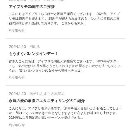
アイプリモ25周年のご挨拶
こんにちはアイプリモららぽーと湘南平塚店でございます。 2024年、アイプ
リモは25周年を迎えます。 25周年が迎えられますのも、ひとえに皆様のご愛
顧の賜物と深く感謝しております。 これからも末永…
お知らせ
2024.1.20
岡山店
もうすぐバレンタインデー！
皆さんこんにちは！アイプリモ岡山天満屋店でございます。 2024年がスター
トし、気づけば1ヶ月が経とうとしておりますが 皆さまいかがお過ごしでしょ
うか。 実はバレンタインの女性から男性へチョコ…
お知らせ
2024.1.20
米子しんまち天満屋店
永遠の愛の象徴♡エタニティリングのご紹介
こんにちは、アイプリモ米子店です。 新年を迎え皆様いかがお過ごしでしょう
か。 皆様にとって幸多き一年となりますように心よりお祈り申し上げます。
2024年はより満足度の高いサービスを提供できる…
お知らせ