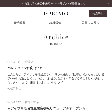
13時迄の予約来店/初来店で4,000円ギフト券贈呈-詳しくはこちら-
来店予約
婚約指輪
結婚指輪
店舗のご案内
Archive
2024年1月
2024.1.21
池袋店
バレンタインに向けて♥
こんにちは、アイプリモ池袋店です。 寒さの厳しい日が続いておりますが、皆
様いかがお過ごしでしょうか。 遅ればせながら本年もどうぞよろしくお願いい
たします。 さて、来月はいよいよバレンタイ…
お知らせ
2024.1.21
名古屋栄店
☆アイプリモ名古屋栄店移転リニューアルオープン☆