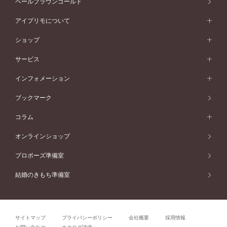
ペールブラウンゴールド
V字ライン
ピンクゴールド
ワンサイドメレ
ウェーブライン
シンプル
イエローゴールド
プレーン
価格帯から選ぶ
スタイルから選ぶ
プラチナ
ネックレス
コンビネーション
オリジンビリーフ
ペールブラウンゴールド
ダブルサイドメレ
アイプリモについて
V字ライン
フェミニン
ピンクゴールド
ワンメレ
50万円台～
シンプル
イエローゴールド
婚約指輪ガイド
ベビーリング
価格帯から選ぶ
フラワリー
コンビネーション
ラインメレ
モード
アイプリモについて
ペールブラウンゴールド
セベラルメレ
ショップ
40万円台～
フェミニン
ピンクゴールド
ファッションリング
50万円～
婚約指輪 人気ランキング
結婚指輪 人気ランキング
初空
エレガント
コンビネーション
ラインメレ
30万円台～
®
モード
パーソナルハンド診断
店舗一覧
ペールブラウンゴールド
ブレスレット
サービス
40万円～50万円
婚約ネックレス
エトワル
ゴージャス
20万円台～
エレガント
ピアス
30万円～40万円
デザインへのこだわり
プロポーズサポート
スワハ
北海道
インフォメーション
ダイヤモンドシェイプコレクション
10万円台～
ゴージャス
イヤリング
20万円～30万円
品質へのこだわり
プレミオン
サービス
ご来店予約について
札幌店
ブックマーク
®
パーフェクトプロポーズリング
アニバーサリーギフト
10万円～20万円
一生涯のメンテナンス
函館店
アフターサービス
ニュース一覧
コラム
ダイヤモンドプロポーズ
取扱店)エヴァンスブライダル 旭川本店
近くに店舗がある
ご購入方法・仕上げ日数
お客様の声
コラム
オンラインショップ
プロミスダイヤモンド&バースストーン
東北
SWEET STORIES
ダイヤモンド
プロポーズ準備室
婚約指輪
ブライダルアイテム
仙台店
ショップブログ
結婚のきもち準備室
結婚指輪
青森店
公式アンバサダー
リング
弘前パークホテル店
よくあるご質問
プロポーズ
秋田店
サイトマップ
プライバシーポリシー
会社概要
採用情報
結婚関連
盛岡大通店