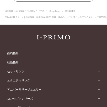
婚約指輪・結婚指輪の「I-PRIMO」TOP
Shop Blog
2024年1月
2024年1月 3ページ｜婚約指輪・結婚指輪はI-PRIMO 運命のリングが見つかるブライダルリング専門店I-
婚約指輪
婚約指輪 (エンゲージリング)
結婚指輪
婚約指輪一覧
結婚指輪 (マリッジリング)
セットリング
素材から選ぶ
結婚指輪一覧
セットリング
エタニティリング
プラチナ
フォルムから選ぶ
素材から選ぶ
セットリング一覧
エタニティリング
アニバーサリージュエリー
イエローゴールド
ストレートライン
プラチナ
セッティングから選ぶ
フォルムから選ぶ
素材から選ぶ
エタニティリング一覧
アニバーサリージュエリー
コンセプトシリーズ
ピンクゴールド
ウェーブライン
イエローゴールド
ソリテール
ストレートライン
スタイルから選ぶ
プラチナ
セッティングから選ぶ
素材から選ぶ
アニバーサリージュエリー一覧
コンセプトシリーズ
ペールブラウンゴールド