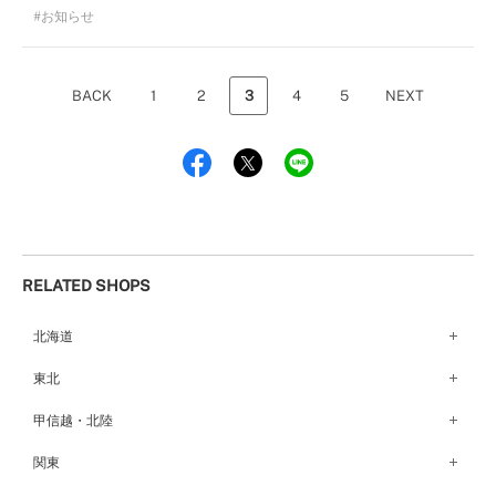
お知らせ
BACK
1
2
3
4
5
NEXT
RELATED SHOPS
北海道
札幌店（134）
東北
函館店（180）
弘前パークホテル店（180）
甲信越・北陸
青森店（254）
甲府店（63）
関東
仙台店（147）
新潟店（168）