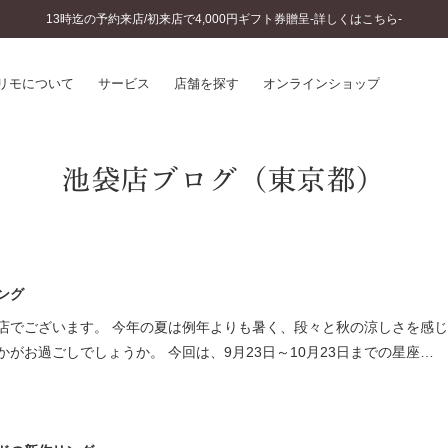
13時迄の予約来店/初来店で4,000円ギフト券贈呈-詳しくはこちら-
リモについて
サービス
店舗を探す
オンラインショップ
池袋店ブログ（東京都）
プリモについて
婚約指輪とは
結婚指輪とは
®
ソナルハンド診断
セットリングとは
インへのこだわり
エタニティリングとは
へのこだわり
涯のメンテナンス
ング
ニュース一覧
に店舗がある
店でございます。 今年の夏は例年よりも暑く、段々と秋の涼しさを感
お客様の声
がお過ごしでしょうか。 今回は、9月23日～10月23日までの星座…
SWEET STORIES
ビス
ショップブログ
ターサービス
コラム
入方法・仕上げ日数
よくあるご質問