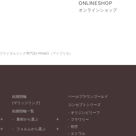
ONLINESHOP
オンラインショップ
ブライダルリング専門店I-PRIMO（アイプリモ）
結婚指輪
ペールブラウンゴールド
(マリッジリング)
コンセプトシリーズ
結婚指輪一覧
オリジンビリーフ
素材から選ぶ
フラワリー
初空
プラチナ
フォルムから選ぶ
エトワル
イエローゴールド