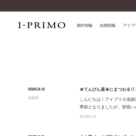
婚約指輪
結婚指輪
アイプ
婚約指輪一覧
アイ
結婚指輪一覧
パー
セットリング一覧
デザ
エタニティリング一覧
品質
アニバーサリージュエリー一覧
一生
★てんびん座★にまつわるリ
2025.9.10
近く
池袋店
こんにちは！アイプリモ池袋
コレクション
季節となりましたが、皆様いか
®
パーフェクトプロポーズリング
サー
お知らせ
ダイヤモンドプロポーズ
アフ
婚約ネックレス
ご購
ダイヤモンドシェイプコレクション