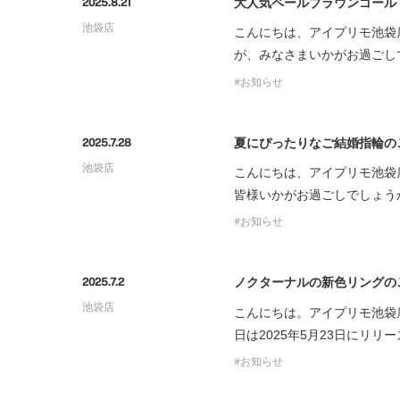
大人気ペールブラウンゴール
2025.8.21
プロ
ペールブラウンゴールド
ン
池袋店
こんにちは、アイプリモ池袋
ブラ
が、みなさまいかがお過ごし
コンセプトシリーズ
お知らせ
プロ
オリジンビリーフ
フラワリー
夏にぴったりなご結婚指輪の
2025.7.28
初空
ショ
エトワル
池袋店
こんにちは、アイプリモ池袋
店舗
スワハ
皆様いかがお過ごしでしょう
ご来
プレミオン
お知らせ
ノクターナルの新色リングの
2025.7.2
池袋店
こんにちは。アイプリモ池袋
日は2025年5月23日にリ
お知らせ