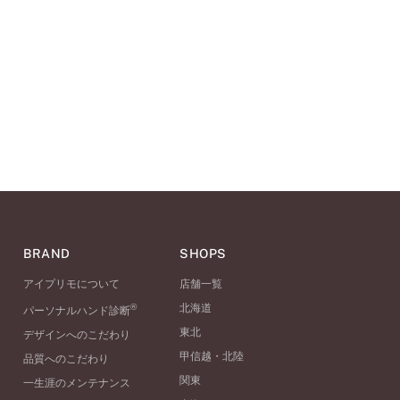
BRAND
SHOPS
アイプリモについて
店舗一覧
®
北海道
パーソナルハンド診断
東北
デザインへのこだわり
甲信越・北陸
品質へのこだわり
関東
一生涯のメンテナンス