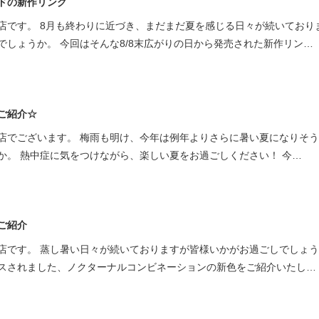
ドの新作リング
ミスダイヤモンド&バースストー
店です。 8月も終わりに近づき、まだまだ夏を感じる日々が続いており
イダルアイテム
でしょうか。 今回はそんな8/8末広がりの日から発売された新作リン…
ポーズサポート
ご紹介☆
ップ
店でございます。 梅雨も明け、今年は例年よりさらに暑い夏になりそ
一覧
か。 熱中症に気をつけながら、楽しい夏をお過ごしください！ 今…
店予約について
ご紹介
店です。 蒸し暑い日々が続いておりますが皆様いかがお過ごしでしょう
リースされました、ノクターナルコンビネーションの新色をご紹介いたし…