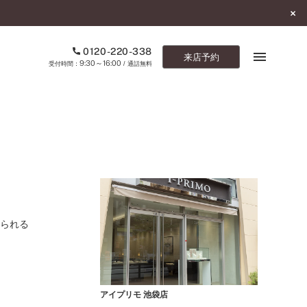
0120-220-338
来店予約
9:30～16:00
受付時間：
/ 通話無料
ブックマーク
ONLINE SHOP
ご来店予約
予約専用ダイヤル
じられる
0120-220-338
9:30～16:00
（受付時間：
・通話無料）
カタログ請求
お問い合わせ
アイプリモ 池袋店