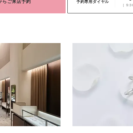
bからご来店予約
予約専用ダイヤル
［
9:3