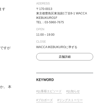
ADDRESS
ます
〒170-0013
東京都豊島区東池袋1丁目8-1 WACCA
IKEBUKURO1F
FOLLOW US ON
TEL：03-5960-7675
OPEN
11:00～19:00
CLOSE
WACCA IKEBUKUROに準ずる
うですが
店舗詳細
KEYWORD
か。 本
お客様エピソード
お知らせ
プロポーズ
リングストーリー