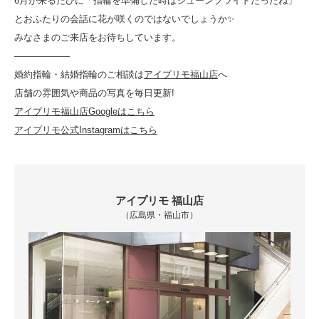
6月が来るたびに「指輪を準備した時はジューンブライドだったね」
とおふたりの会話に花が咲くのではないでしょうか✨
みなさまのご来店をお待ちしています。
——————
婚約指輪・結婚指輪のご相談は
アイプリモ福山店
へ
店舗の雰囲気や商品の写真を毎日更新!
アイプリモ福山店Googleはこちら
アイプリモ公式Instagramはこちら
アイプリモ 福山店
（広島県・福山市）