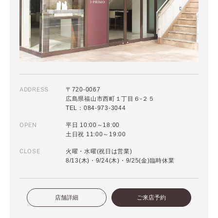
ADDRESS
〒720-0067
広島県福山市西町１丁目６-２５
TEL：084-973-3044
OPEN
平日 10:00～18:00
土日祝 11:00～19:00
CLOSE
火曜・水曜(祝日は営業)
8/13(木)・9/24(木)・9/25(金)臨時休業
店舗詳細
ご来店予約