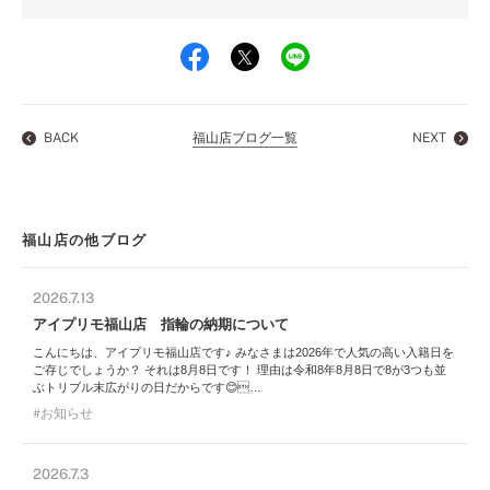
BACK
福山店ブログ一覧
NEXT
福山店の他ブログ
2026.7.13
アイプリモ福山店 指輪の納期について
こんにちは、アイプリモ福山店です♪ みなさまは2026年で人気の高い入籍日を
ご存じでしょうか？ それは8月8日です！ 理由は令和8年8月8日で8が3つも並
ぶトリブル末広がりの日だからです😊…
お知らせ
2026.7.3