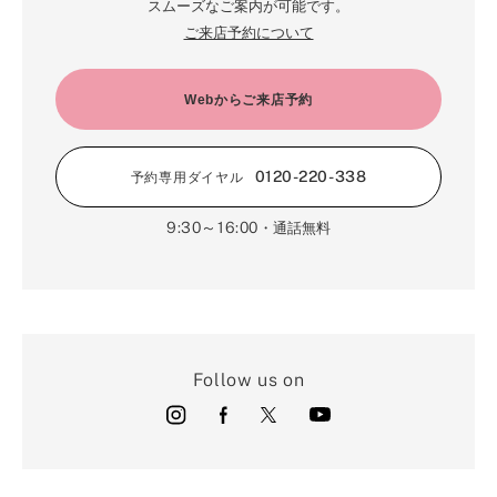
6月（19）
スムーズなご案内が可能です。
1月（64）
2月（66）
4月（12）
ご来店予約について
5月（14）
1月（60）
3月（15）
4月（9）
2月（16）
Webからご来店予約
3月（5）
1月（17）
0120-220-338
予約専用ダイヤル
9:30～16:00
・通話無料
Follow us on