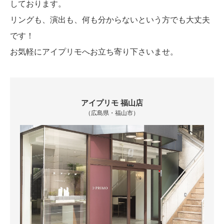
しております。
リングも、演出も、何も分からないという方でも大丈夫
です！
お気軽にアイプリモへお立ち寄り下さいませ。
アイプリモ 福山店
（広島県・福山市）