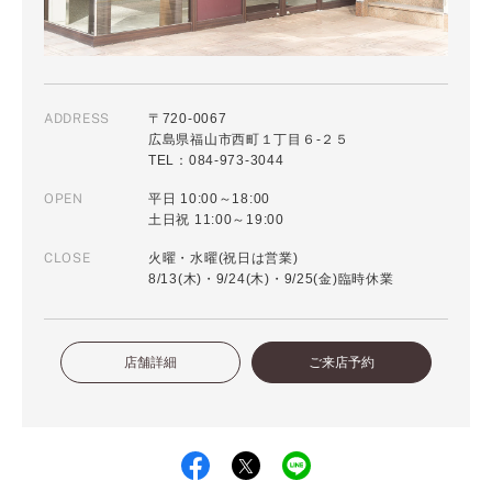
ADDRESS
〒720-0067
広島県福山市西町１丁目６-２５
TEL：084-973-3044
OPEN
平日 10:00～18:00
土日祝 11:00～19:00
CLOSE
火曜・水曜(祝日は営業)
8/13(木)・9/24(木)・9/25(金)臨時休業
店舗詳細
ご来店予約