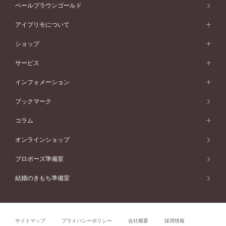
素材から選ぶ
アニバーサリージュエリー一覧
コンセプトシリーズ
ペールブラウンゴールド
ペールブラウンゴールド
V字ライン
ピンクゴールド
ワンサイドメレ
ウェーブライン
シンプル
イエローゴールド
プレーン
価格帯から選ぶ
スタイルから選ぶ
プラチナ
ネックレス
コンビネーション
オリジンビリーフ
ペールブラウンゴールド
ダブルサイドメレ
アイプリモについて
V字ライン
フェミニン
ピンクゴールド
ワンメレ
50万円台～
シンプル
イエローゴールド
婚約指輪ガイド
ベビーリング
価格帯から選ぶ
フラワリー
コンビネーション
ラインメレ
モード
アイプリモについて
ペールブラウンゴールド
セベラルメレ
ショップ
40万円台～
フェミニン
ピンクゴールド
ファッションリング
50万円～
婚約指輪 人気ランキング
結婚指輪 人気ランキング
初空
エレガント
コンビネーション
ラインメレ
30万円台～
®
モード
パーソナルハンド診断
店舗一覧
ペールブラウンゴールド
ブレスレット
サービス
40万円～50万円
婚約ネックレス
エトワル
ゴージャス
20万円台～
エレガント
ピアス
30万円～40万円
デザインへのこだわり
プロポーズサポート
スワハ
北海道
インフォメーション
ダイヤモンドシェイプコレクション
10万円台～
ゴージャス
イヤリング
20万円～30万円
品質へのこだわり
プレミオン
サービス
ご来店予約について
札幌店
ブックマーク
®
パーフェクトプロポーズリング
アニバーサリーギフト
10万円～20万円
一生涯のメンテナンス
函館店
アフターサービス
ニュース一覧
コラム
ダイヤモンドプロポーズ
取扱店)エヴァンスブライダル 旭川本店
近くに店舗がある
ご購入方法・仕上げ日数
お客様の声
コラム
オンラインショップ
プロミスダイヤモンド&バースストーン
東北
SWEET STORIES
ダイヤモンド
プロポーズ準備室
婚約指輪
ブライダルアイテム
仙台店
ショップブログ
結婚のきもち準備室
結婚指輪
青森店
公式アンバサダー
リング
弘前パークホテル店
よくあるご質問
プロポーズ
秋田店
サイトマップ
プライバシーポリシー
会社概要
採用情報