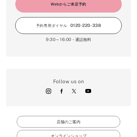
2月（16）
Webからご来店予約
3月（5）
1月（17）
0120-220-338
予約専用ダイヤル
9:30～16:00
・通話無料
Follow us on
店舗のご案内
オンラインショップ