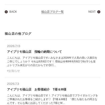
BACK
福山店ブログ一覧
NEXT
福山店の他ブログ
2026.7.13
アイプリモ福山店 指輪の納期について
こんにちは、アイプリモ福山店です♪ みなさまは2026年で人気の高い入籍日を
ご存じでしょうか？ それは8月8日です！ 理由は令和8年8月8日で8が3つも並
ぶトリブル末広がりの日だからです😊…
お知らせ
2026.7.3
アイプリモ福山店 お客様紹介 T様＆M様
こんにちは、アイプリモ福山店です！ アイプリモ福山店でブライダルリングを
ご準備されたお客様をご紹介します♡ 【T様＆M様】 「僕たち似たもの同士な
んです」そんな風にお話してくださったT様とM…