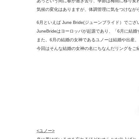
あっという間に春が過ぎ去り、季節は梅雨に移り変
プロ
ペールブラウンゴールド
ン
気候の変化はありますが、体調管理に気をつけなが
ブラ
6月といえば June Bride(ジューンブライド）でご
コンセプトシリーズ
JuneBrideはヨーロッパが起源であり、「6月
プロ
オリジンビリーフ
また、6月の結婚の女神であるユノーは結婚や出産
フラワリー
今回はそんな結婚の女神の名にちなんだリングをご
初空
ショ
エトワル
店舗
スワハ
ご来
プレミオン
<ユノー>