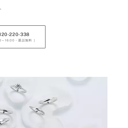
。
120-220-338
0～16:00
・通話無料 ］