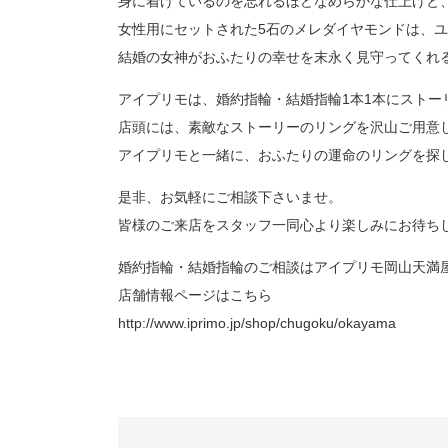
身に着けているのを忘れるほどなめらかな仕上げと
女性用にセットされた5石のメレダイヤモンドは、
結婚の女神がおふたりの幸せを末永く見守ってくれ
アイプリモは、婚約指輪・結婚指輪1本1本にストー
店頭には、素敵なストーリーのリングを沢山ご用意
アイプリモと一緒に、おふたりの運命のリングを探
是非、お気軽にご相談下さいませ。
皆様のご来店をスタッフ一同心より楽しみにお待ち
婚約指輪・結婚指輪のご相談はアイプリモ岡山天満
店舗情報ページはこちら
http://www.iprimo.jp/shop/chugoku/okayama