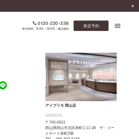
0120-220-338
来店予約
9:30～16:00
受付時間：
/ 通話無料
ブックマーク
ONLINE SHOP
ご来店予約
予約専用ダイヤル
0120-220-338
アイプリモ 岡山店
9:30～16:00
（受付時間：
・通話無料）
ADDRESS
〒700-0822
カタログ請求
岡山県岡山市北区表町1-11-38 ザ・コー
お問い合わせ
トヤード表町2階