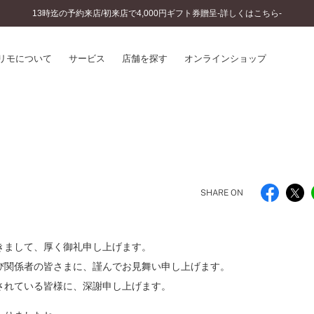
13時迄の予約来店/初来店で4,000円ギフト券贈呈-詳しくはこちら-
リモについて
サービス
店舗を探す
オンラインショップ
プリモについて
婚約指輪とは
結婚指輪とは
®
ソナルハンド診断
セットリングとは
インへのこだわり
エタニティリングとは
へのこだわり
SHARE ON
涯のメンテナンス
ニュース一覧
に店舗がある
お客様の声
きまして、厚く御礼申し上げます。
SWEET STORIES
ビス
び関係者の皆さまに、謹んでお見舞い申し上げます。
ショップブログ
ターサービス
されている皆様に、深謝申し上げます。
コラム
入方法・仕上げ日数
よくあるご質問