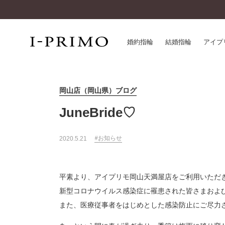
婚約指輪
結婚指輪
アイプ
岡山店（岡山県）ブログ
婚約指輪一覧
アイ
結婚指輪一覧
パー
JuneBride♡
セットリング一覧
デザ
エタニティリング一覧
品質
お知らせ
2020.5.21
アニバーサリージュエリー一覧
一生
近く
コレクション
平素より、アイプリモ岡山天満屋店をご利用いただ
®
パーフェクトプロポーズリング
サー
新型コロナウイルス感染症に罹患された皆さまおよ
ダイヤモンドプロポーズ
アフ
また、医療従事者をはじめとした感染防止にご尽力
婚約ネックレス
ご購
ダイヤモンドシェイプコレクション