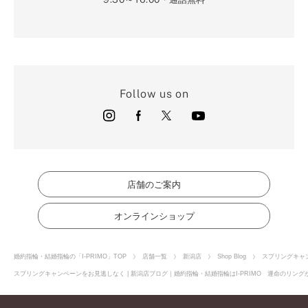
Follow us on
店舗のご案内
オンラインショップ
婚約指輪・結婚指輪の「I-PRIMO」TOP
店舗一覧
新潟店
Shop Blog
スプリングキャ
スプリングキャンペーンをお見逃しなく | 新潟店ブログ｜婚約指輪・結婚指輪はI-PRIMO 運命のリング