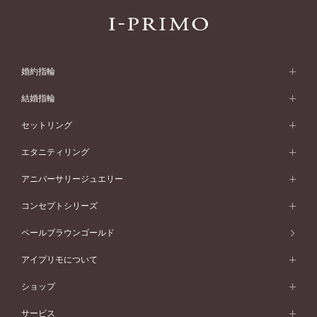
婚約指輪
婚約指輪 (エンゲージリング)
結婚指輪
婚約指輪一覧
結婚指輪 (マリッジリング)
セットリング
素材から選ぶ
結婚指輪一覧
セットリング
エタニティリング
プラチナ
フォルムから選ぶ
素材から選ぶ
セットリング一覧
エタニティリング
アニバーサリージュエリー
イエローゴールド
ストレートライン
プラチナ
セッティングから選ぶ
フォルムから選ぶ
素材から選ぶ
エタニティリング一覧
アニバーサリージュエリー
コンセプトシリーズ
ピンクゴールド
ウェーブライン
イエローゴールド
ソリテール
ストレートライン
スタイルから選ぶ
プラチナ
セッティングから選ぶ
素材から選ぶ
アニバーサリージュエリー一覧
コンセプトシリーズ
ペールブラウンゴールド
ペールブラウンゴールド
V字ライン
ピンクゴールド
ワンサイドメレ
ウェーブライン
シンプル
イエローゴールド
プレーン
価格帯から選ぶ
スタイルから選ぶ
プラチナ
ネックレス
コンビネーション
オリジンビリーフ
ペールブラウンゴールド
ダブルサイドメレ
アイプリモについて
V字ライン
フェミニン
ピンクゴールド
ワンメレ
50万円台～
シンプル
イエローゴールド
婚約指輪ガイド
ベビーリング
価格帯から選ぶ
フラワリー
コンビネーション
ラインメレ
モード
アイプリモについて
ペールブラウンゴールド
セベラルメレ
ショップ
40万円台～
フェミニン
ピンクゴールド
ファッションリング
50万円～
婚約指輪 人気ランキング
結婚指輪 人気ランキング
初空
エレガント
コンビネーション
ラインメレ
30万円台～
®
モード
パーソナルハンド診断
店舗一覧
ペールブラウンゴールド
ブレスレット
サービス
40万円～50万円