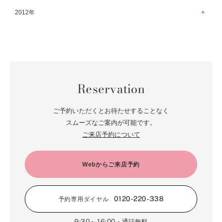
9月（79）
4月（36）
10月（66）
5月（72）
11月（65）
6月（72）
1月（84）
12月（18）
2012年
7月（59）
2月（57）
8月（76）
3月（49）
9月（72）
4月（52）
10月（67）
5月（73）
11月（14）
6月（60）
1月（55）
12月（12）
7月（75）
2月（59）
8月（57）
3月（62）
9月（60）
4月（66）
10月（22）
5月（68）
11月（20）
6月（84）
1月（53）
7月（64）
2月（71）
8月（67）
3月（62）
9月（5）
4月（60）
10月（23）
5月（85）
6月（66）
1月（66）
7月（66）
2月（126）
8月（18）
3月（71）
9月（15）
4月（80）
5月（65）
Reservation
6月（59）
1月（4）
7月（22）
2月（71）
8月（21）
3月（71）
4月（64）
5月（58）
6月（14）
1月（72）
7月（22）
2月（68）
ご予約いただくとお待たせすることなく
3月（68）
5月（17）
6月（19）
スムーズなご案内が可能です。
1月（64）
2月（66）
4月（12）
ご来店予約について
5月（14）
1月（60）
3月（15）
4月（9）
2月（16）
Webからご来店予約
3月（5）
1月（17）
0120-220-338
予約専用ダイヤル
9:30～16:00
・通話無料