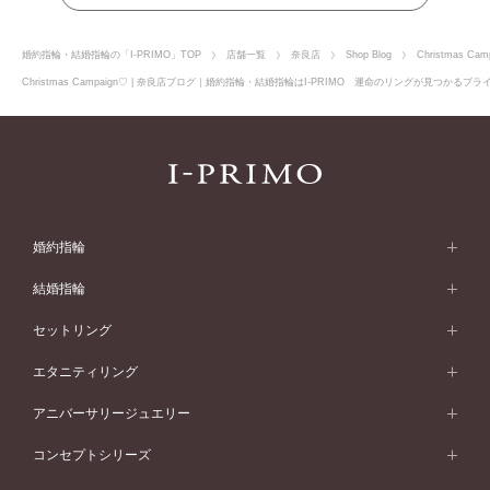
婚約指輪・結婚指輪の「I-PRIMO」TOP
店舗一覧
奈良店
Shop Blog
Christmas Cam
Christmas Campaign♡ | 奈良店ブログ｜婚約指輪・結婚指輪はI-PRIMO 運命のリングが見つかるブ
婚約指輪
婚約指輪 (エンゲージリング)
結婚指輪
婚約指輪一覧
結婚指輪 (マリッジリング)
セットリング
素材から選ぶ
結婚指輪一覧
セットリング
エタニティリング
プラチナ
フォルムから選ぶ
素材から選ぶ
セットリング一覧
エタニティリング
アニバーサリージュエリー
イエローゴールド
ストレートライン
プラチナ
セッティングから選ぶ
フォルムから選ぶ
素材から選ぶ
エタニティリング一覧
アニバーサリージュエリー
コンセプトシリーズ
ピンクゴールド
ウェーブライン
イエローゴールド
ソリテール
ストレートライン
スタイルから選ぶ
プラチナ
セッティングから選ぶ
素材から選ぶ
アニバーサリージュエリー一覧