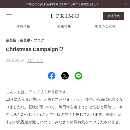
13時迄の予約来店/初来店で4,000円ギフト券贈呈-詳しくはこちら-
来店予約
婚約指輪
結婚指輪
店舗のご案内
奈良店（奈良県）ブログ
Christmas Campaign♡
2016.10.24
お知らせ
こんにちは。アイプリモ奈良店です。
10月に入りまだ暑い、と感じておりましたが、後半から急に肌寒くな
りましたね。朝晩が寒いので、毎日何を着ようかと悩むと同時に、今
年もあと2ヶ月ということで月日の早さを感じております。朝晩と日
中との気温差が激しいので、みなさま体調お気をつけくださいませ。