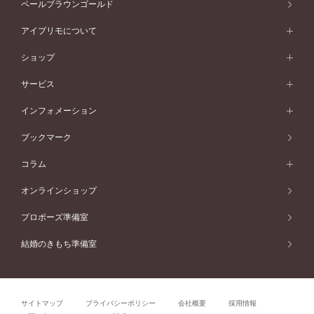
コンセプトシリーズ
ペールブラウンゴールド
ペールブラウンゴールド
V字ライン
ピンクゴールド
ワンサイドメレ
ウェーブライン
シンプル
イエローゴールド
プレーン
価格帯から選ぶ
スタイルから選ぶ
プラチナ
ネックレス
コンビネーション
オリジンビリーフ
ペールブラウンゴールド
ダブルサイドメレ
アイプリモについて
V字ライン
フェミニン
ピンクゴールド
ワンメレ
50万円台～
シンプル
イエローゴールド
婚約指輪ガイド
ベビーリング
価格帯から選ぶ
フラワリー
コンビネーション
ラインメレ
モード
アイプリモについて
ペールブラウンゴールド
セベラルメレ
ショップ
40万円台～
フェミニン
ピンクゴールド
ファッションリング
50万円～
婚約指輪 人気ランキング
結婚指輪 人気ランキング
初空
エレガント
コンビネーション
ラインメレ
30万円台～
®
モード
パーソナルハンド診断
店舗一覧
ペールブラウンゴールド
ブレスレット
サービス
40万円～50万円
婚約ネックレス
エトワル
ゴージャス
20万円台～
エレガント
ピアス
30万円～40万円
デザインへのこだわり
プロポーズサポート
スワハ
北海道
インフォメーション
ダイヤモンドシェイプコレクション
10万円台～
ゴージャス
イヤリング
20万円～30万円
品質へのこだわり
プレミオン
サービス
ご来店予約について
札幌店
ブックマーク
®
パーフェクトプロポーズリング
アニバーサリーギフト
10万円～20万円
一生涯のメンテナンス
函館店
アフターサービス
ニュース一覧
コラム
ダイヤモンドプロポーズ
取扱店)エヴァンスブライダル 旭川本店
近くに店舗がある
ご購入方法・仕上げ日数
お客様の声
コラム
オンラインショップ
プロミスダイヤモンド&バースストーン
東北
SWEET STORIES
ダイヤモンド
プロポーズ準備室
婚約指輪
ブライダルアイテム
仙台店
ショップブログ
結婚のきもち準備室
結婚指輪
青森店
公式アンバサダー
リング
弘前パークホテル店
よくあるご質問
プロポーズ
秋田店
サイトマップ
プライバシーポリシー
会社概要
採用情報