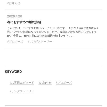
お知らせ
2026.4.20
春におすすめの婚約指輪
こんにちは、アイプリモ梅田ハービスENT店です。 まもなくGWが訪れ暖かく
過ごしやすい気温になってまいりましたが、皆様はいかがお過ごしでしょう
か。 今回は、春のお花にまつわる婚約指輪【フラネリ…
プロポーズ
リングストーリー
KEYWORD
お客様エピソード
お知らせ
プロポーズ
リングストーリー