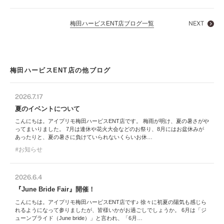
梅田ハービスENT店ブログ一覧
NEXT
梅田ハービスENT店の他ブログ
2026.7.17
夏のイベントについて
こんにちは。アイプリモ梅田ハービスENT店です。 梅雨が明け、夏の暑さがや
ってまいりました。 7月は連休や花火大会などのお祭り、8月にはお盆休みが
あったりと、夏の暑さに負けていられないくらいお休…
お知らせ
2026.6.4
『June Bride Fair』開催！
こんにちは。アイプリモ梅田ハービスENT店です♪ 徐々に初夏の陽気も感じら
れるようになって参りましたが、皆様いかがお過ごしでしょうか。 6月は「ジ
ューンブライド（June bride）」と言われ、「6月…