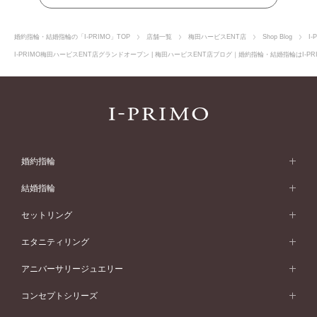
婚約指輪・結婚指輪の「I-PRIMO」TOP
店舗一覧
梅田ハービスENT店
Shop Blog
I
I-PRIMO梅田ハービスENT店グランドオープン | 梅田ハービスENT店ブログ｜婚約指輪・結婚指輪はI-
婚約指輪
婚約指輪 (エンゲージリング)
結婚指輪
婚約指輪一覧
結婚指輪 (マリッジリング)
セットリング
素材から選ぶ
結婚指輪一覧
セットリング
エタニティリング
プラチナ
フォルムから選ぶ
素材から選ぶ
セットリング一覧
エタニティリング
アニバーサリージュエリー
イエローゴールド
ストレートライン
プラチナ
セッティングから選ぶ
フォルムから選ぶ
素材から選ぶ
エタニティリング一覧
アニバーサリージュエリー
コンセプトシリーズ
ピンクゴールド
ウェーブライン
イエローゴールド
ソリテール
ストレートライン
スタイルから選ぶ
プラチナ
セッティングから選ぶ
素材から選ぶ