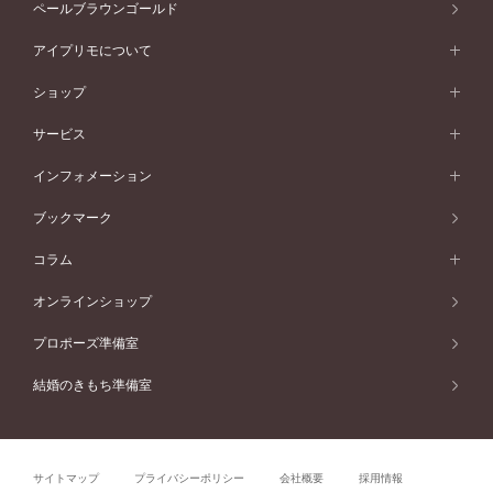
アニバーサリージュエリー一覧
コンセプトシリーズ
ペールブラウンゴールド
ペールブラウンゴールド
V字ライン
ピンクゴールド
ワンサイドメレ
ウェーブライン
シンプル
イエローゴールド
プレーン
価格帯から選ぶ
スタイルから選ぶ
プラチナ
ネックレス
コンビネーション
オリジンビリーフ
ペールブラウンゴールド
ダブルサイドメレ
アイプリモについて
V字ライン
フェミニン
ピンクゴールド
ワンメレ
50万円台～
シンプル
イエローゴールド
婚約指輪ガイド
ベビーリング
価格帯から選ぶ
フラワリー
コンビネーション
ラインメレ
モード
アイプリモについて
ペールブラウンゴールド
セベラルメレ
ショップ
40万円台～
フェミニン
ピンクゴールド
ファッションリング
50万円～
婚約指輪 人気ランキング
結婚指輪 人気ランキング
初空
エレガント
コンビネーション
ラインメレ
30万円台～
®
モード
パーソナルハンド診断
店舗一覧
ペールブラウンゴールド
ブレスレット
サービス
40万円～50万円
婚約ネックレス
エトワル
ゴージャス
20万円台～
エレガント
ピアス
30万円～40万円
デザインへのこだわり
プロポーズサポート
スワハ
北海道
インフォメーション
ダイヤモンドシェイプコレクション
10万円台～
ゴージャス
イヤリング
20万円～30万円
品質へのこだわり
プレミオン
サービス
ご来店予約について
札幌店
ブックマーク
®
パーフェクトプロポーズリング
アニバーサリーギフト
10万円～20万円
一生涯のメンテナンス
函館店
アフターサービス
ニュース一覧
コラム
ダイヤモンドプロポーズ
取扱店)エヴァンスブライダル 旭川本店
近くに店舗がある
ご購入方法・仕上げ日数
お客様の声
コラム
オンラインショップ
プロミスダイヤモンド&バースストーン
東北
SWEET STORIES
ダイヤモンド
プロポーズ準備室
婚約指輪
ブライダルアイテム
仙台店
ショップブログ
結婚のきもち準備室
結婚指輪
青森店
公式アンバサダー
リング
弘前パークホテル店
よくあるご質問
プロポーズ
秋田店
サイトマップ
プライバシーポリシー
会社概要
採用情報