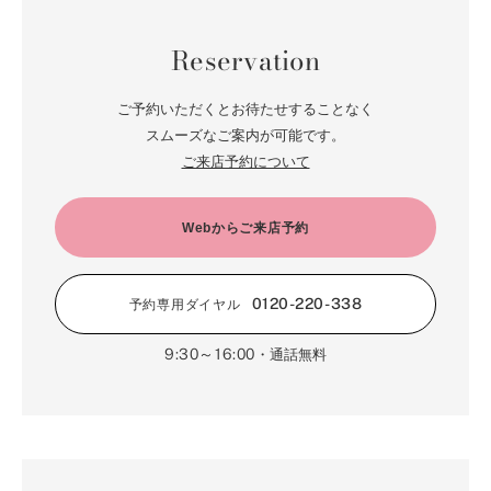
5月（85）
6月（66）
1月（66）
7月（66）
2月（126）
8月（18）
3月（71）
9月（15）
4月（80）
5月（65）
Reservation
6月（59）
1月（4）
7月（22）
2月（71）
8月（21）
3月（71）
4月（64）
5月（58）
6月（14）
1月（72）
7月（22）
2月（68）
ご予約いただくとお待たせすることなく
3月（68）
5月（17）
6月（19）
スムーズなご案内が可能です。
1月（64）
2月（66）
4月（12）
ご来店予約について
5月（14）
1月（60）
3月（15）
4月（9）
2月（16）
Webからご来店予約
3月（5）
1月（17）
0120-220-338
予約専用ダイヤル
9:30～16:00
・通話無料