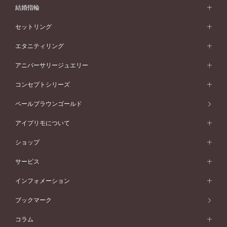
婚約指輪 (エンゲージリング)
結婚指輪
婚約指輪一覧
結婚指輪 (マリッジリング)
セットリング
素材から選ぶ
結婚指輪一覧
セットリング
エタニティリング
プラチナ
フォルムから選ぶ
素材から選ぶ
セットリング一覧
エタニティリング
アニバーサリージュエリー
イエローゴールド
ストレートライン
プラチナ
セッティングから選ぶ
フォルムから選ぶ
素材から選ぶ
エタニティリング一覧
アニバーサリージュエリー
コンセプトシリーズ
ピンクゴールド
ウェーブライン
イエローゴールド
ソリテール
ストレートライン
スタイルから選ぶ
プラチナ
セッティングから選ぶ
素材から選ぶ
アニバーサリージュエリー一覧
コンセプトシリーズ
ペールブラウンゴールド
ペールブラウンゴールド
V字ライン
ピンクゴールド
ワンサイドメレ
ウェーブライン
シンプル
イエローゴールド
プレーン
価格帯から選ぶ
スタイルから選ぶ
プラチナ
ネックレス
コンビネーション
オリジンビリーフ
ペールブラウンゴールド
ダブルサイドメレ
アイプリモについて
V字ライン
フェミニン
ピンクゴールド
ワンメレ
50万円台～
シンプル
イエローゴールド
婚約指輪ガイド
ベビーリング
価格帯から選ぶ
フラワリー
コンビネーション
ラインメレ
モード
アイプリモについて
ペールブラウンゴールド
セベラルメレ
ショップ
40万円台～
フェミニン
ピンクゴールド
ファッションリング
50万円～
婚約指輪 人気ランキング
結婚指輪 人気ランキング
初空
エレガント
コンビネーション
ラインメレ
30万円台～
®
モード
パーソナルハンド診断
店舗一覧
ペールブラウンゴールド
ブレスレット
サービス
40万円～50万円
婚約ネックレス
エトワル
ゴージャス
20万円台～
エレガント
ピアス
30万円～40万円
デザインへのこだわり
プロポーズサポート
スワハ
北海道
インフォメーション
ダイヤモンドシェイプコレクション
10万円台～
ゴージャス
イヤリング
20万円～30万円
品質へのこだわり
プレミオン
サービス
ご来店予約について
札幌店
ブックマーク
®
パーフェクトプロポーズリング
アニバーサリーギフト
10万円～20万円
一生涯のメンテナンス
函館店
アフターサービス
ニュース一覧
コラム
ダイヤモンドプロポーズ