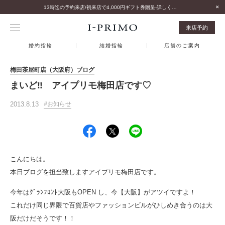
13時迄の予約来店/初来店で4,000円ギフト券贈呈-詳しくはこちら-
来店予約
婚約指輪
結婚指輪
店舗のご案内
梅田茶屋町店（大阪府）ブログ
まいど‼ アイプリモ梅田店です♡
2013.8.13
お知らせ
こんにちは。
本日ブログを担当致しますアイプリモ梅田店です。
今年はｸﾞﾗﾝﾌﾛﾝﾄ大阪もOPEN し、今【大阪】がアツイですよ！
これだけ同じ界隈で百貨店やファッションビルがひしめき合うのは大
阪だけだそうです！！