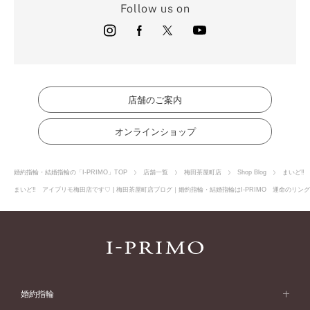
Follow us on
店舗のご案内
オンラインショップ
婚約指輪・結婚指輪の「I-PRIMO」TOP
店舗一覧
梅田茶屋町店
Shop Blog
まいど‼
まいど‼ アイプリモ梅田店です♡ | 梅田茶屋町店ブログ｜婚約指輪・結婚指輪はI-PRIMO 運命のリン
婚約指輪