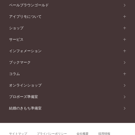
セッティングから選ぶ
素材から選ぶ
アニバーサリージュエリー一覧
コンセプトシリーズ
ペールブラウンゴールド
ペールブラウンゴールド
V字ライン
ピンクゴールド
ワンサイドメレ
ウェーブライン
シンプル
イエローゴールド
プレーン
価格帯から選ぶ
スタイルから選ぶ
プラチナ
ネックレス
コンビネーション
オリジンビリーフ
ペールブラウンゴールド
ダブルサイドメレ
アイプリモについて
V字ライン
フェミニン
ピンクゴールド
ワンメレ
50万円台～
シンプル
イエローゴールド
婚約指輪ガイド
ベビーリング
価格帯から選ぶ
フラワリー
コンビネーション
ラインメレ
モード
アイプリモについて
ペールブラウンゴールド
セベラルメレ
ショップ
40万円台～
フェミニン
ピンクゴールド
ファッションリング
50万円～
婚約指輪 人気ランキング
結婚指輪 人気ランキング
初空
エレガント
コンビネーション
ラインメレ
30万円台～
®
モード
パーソナルハンド診断
店舗一覧
ペールブラウンゴールド
ブレスレット
サービス
40万円～50万円
婚約ネックレス
エトワル
ゴージャス
20万円台～
エレガント
ピアス
30万円～40万円
デザインへのこだわり
プロポーズサポート
スワハ
北海道
インフォメーション
ダイヤモンドシェイプコレクション
10万円台～
ゴージャス
イヤリング
20万円～30万円
品質へのこだわり
プレミオン
サービス
ご来店予約について
札幌店
ブックマーク
®
パーフェクトプロポーズリング
アニバーサリーギフト
10万円～20万円
一生涯のメンテナンス
函館店
アフターサービス
ニュース一覧
コラム
ダイヤモンドプロポーズ
取扱店)エヴァンスブライダル 旭川本店
近くに店舗がある
ご購入方法・仕上げ日数
お客様の声
コラム
オンラインショップ
プロミスダイヤモンド&バースストーン
東北
SWEET STORIES
ダイヤモンド
プロポーズ準備室
婚約指輪
ブライダルアイテム
仙台店
ショップブログ
結婚のきもち準備室
結婚指輪
青森店
公式アンバサダー
リング
弘前パークホテル店
よくあるご質問
プロポーズ
秋田店
サイトマップ
プライバシーポリシー
会社概要
採用情報