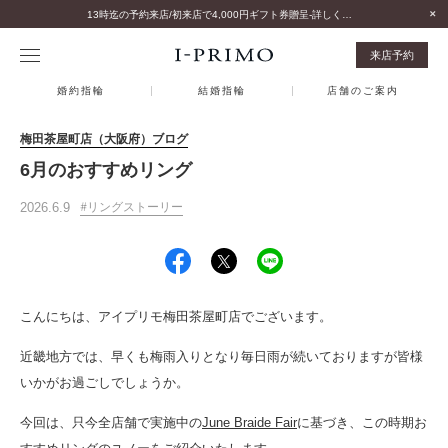
13時迄の予約来店/初来店で4,000円ギフト券贈呈-詳しくはこちら-
来店予約
婚約指輪
結婚指輪
店舗のご案内
梅田茶屋町店（大阪府）ブログ
6月のおすすめリング
2026.6.9
リングストーリー
こんにちは、アイプリモ梅田茶屋町店でございます。
近畿地方では、早くも梅雨入りとなり毎日雨が続いておりますが皆様
いかがお過ごしでしょうか。
今回は、只今全店舗で実施中の
June Braide Fair
に基づき、この時期お