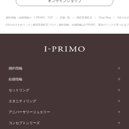
オンラインショップ
婚約指輪・結婚指輪の「I-PRIMO」TOP
店舗一覧
梅田茶屋町店
Shop Blog
6月のお
6月のおすすめリング | 梅田茶屋町店ブログ｜婚約指輪・結婚指輪はI-PRIMO 運命のリングが見つかるブ
婚約指輪
婚約指輪 (エンゲージリング)
結婚指輪
婚約指輪一覧
結婚指輪 (マリッジリング)
セットリング
素材から選ぶ
結婚指輪一覧
セットリング
エタニティリング
プラチナ
フォルムから選ぶ
素材から選ぶ
セットリング一覧
エタニティリング
アニバーサリージュエリー
イエローゴールド
ストレートライン
プラチナ
セッティングから選ぶ
フォルムから選ぶ
素材から選ぶ
エタニティリング一覧
アニバーサリージュエリー
コンセプトシリーズ
ピンクゴールド
ウェーブライン
イエローゴールド
ソリテール
ストレートライン
スタイルから選ぶ
プラチナ