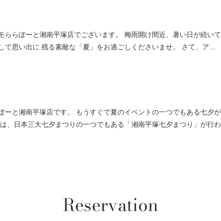
モららぽーと湘南平塚店でございます。 梅雨開け間近、暑い日が続い
して思い出に 残る素敵な「夏」をお過ごしくださいませ。 さて、ア…
ぽーと湘南平塚店です。 もうすぐで夏のイベントの一つでもある七夕
では、日本三大七夕まつりの一つでもある「湘南平塚七夕まつり」が行
Reservation