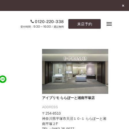
0120-220-338
来店予約
9:30～16:00
受付時間：
/ 通話無料
ブックマーク
ONLINE SHOP
ご来店予約
予約専用ダイヤル
0120-220-338
アイプリモ ららぽーと湘南平塚店
9:30～16:00
（受付時間：
・通話無料）
ADDRESS
〒254-8510
カタログ請求
神奈川県平塚市天沼１０-１ ららぽーと湘
お問い合わせ
南平塚２F