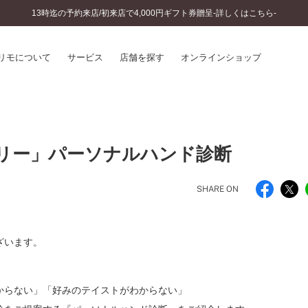
13時迄の予約来店/初来店で4,000円ギフト券贈呈-詳しくはこちら-
リモについて
サービス
店舗を探す
オンラインショップ
プリモについて
婚約指輪とは
結婚指輪とは
®
ソナルハンド診断
リー」パーソナルハンド診断
セットリングとは
インへのこだわり
エタニティリングとは
へのこだわり
SHARE ON
涯のメンテナンス
ニュース一覧
に店舗がある
お客様の声
ざいます。
SWEET STORIES
ビス
ショップブログ
ターサービス
コラム
からない」「好みのテイストがわからない」
入方法・仕上げ日数
よくあるご質問