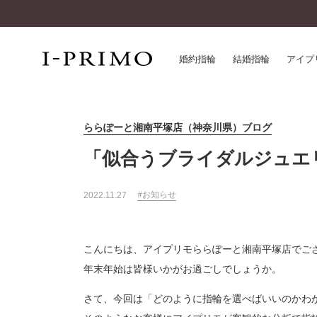
婚約指輪
結婚指輪
アイプ
ららぽーと湘南平塚店（神奈川県）ブログ
婚約指輪一覧
アイ
結婚指輪一覧
パー
「似合うブライダルジュエ
セットリング一覧
デザ
エタニティリング一覧
品質
お知らせ
2022.11.27
アニバーサリージュエリー一覧
一生
近く
コレクション
こんにちは、アイプリモららぽーと湘南平塚店でご
®
パーフェクトプロポーズリング
サー
年末年始は皆様いかがお過ごしでしょうか。
ダイヤモンドプロポーズ
アフ
婚約ネックレス
さて、今回は「どのように指輪を選べばいいのかわ
ご購
ダイヤモンドシェイプコレクション