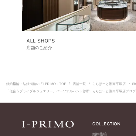
ALL SHOPS
店舗のご紹介
婚約指輪・結婚指輪の「I-PRIMO」TOP
店舗一覧
ららぽーと湘南平塚店
Sh
「似合うブライダルジュエリー」パーソナルハンド診断 | ららぽーと湘南平塚店ブログ｜
COLLECTION
婚約指輪