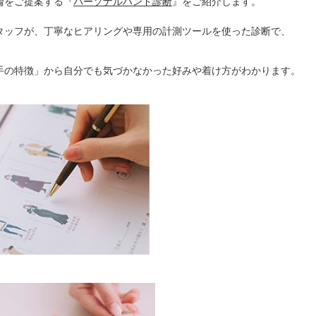
輪をご提案する『
パーソナルハンド診断
』をご紹介します。
ミスダイヤモンド&バースストー
タッフが、丁寧なヒアリングや専用の計測ツールを使った診断で、
イダルアイテム
手の特徴」から自分でも気づかなかった好みや着け方がわかります。
ポーズサポート
ップ
一覧
店予約について