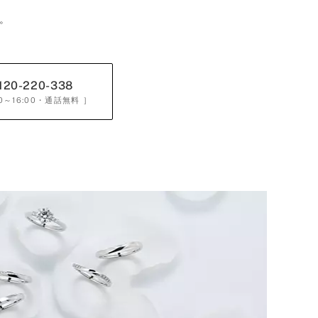
。
120-220-338
0～16:00
・通話無料 ］