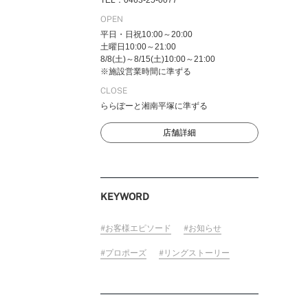
TEL：0463-25-0077
OPEN
平日・日祝10:00～20:00
土曜日10:00～21:00
8/8(土)～8/15(土)10:00～21:00
FOLLOW US ON
※施設営業時間に準ずる
CLOSE
ららぽーと湘南平塚に準ずる
店舗詳細
KEYWORD
お客様エピソード
お知らせ
プロポーズ
リングストーリー