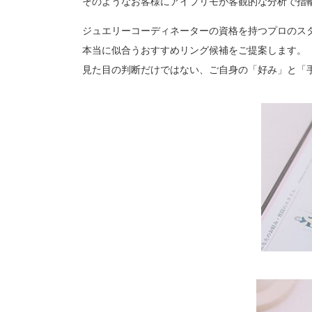
そのようなお客様にアイプリモが客観的な分析で指
プロ
ペールブラウンゴールド
ン
ジュエリーコーディネーターの資格を持つプロのス
ブラ
本当に似合うおすすめリング候補をご提案します。
コンセプトシリーズ
見た目の判断だけではない、ご自身の「好み」と「
プロ
オリジンビリーフ
フラワリー
初空
ショ
エトワル
店舗
スワハ
ご来
プレミオン