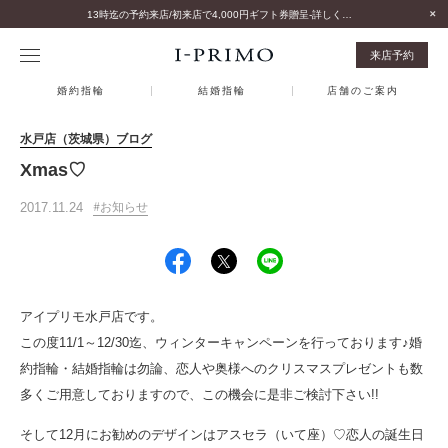
13時迄の予約来店/初来店で4,000円ギフト券贈呈-詳しくはこちら-
来店予約
婚約指輪
結婚指輪
店舗のご案内
水戸店（茨城県）ブログ
Xmas♡
2017.11.24
お知らせ
アイプリモ水戸店です。
この度11/1～12/30迄、ウィンターキャンペーンを行っております♪婚
約指輪・結婚指輪は勿論、恋人や奥様へのクリスマスプレゼントも数
多くご用意しておりますので、この機会に是非ご検討下さい!!
そして12月にお勧めのデザインはアスセラ（いて座）♡恋人の誕生日