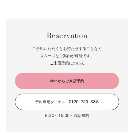
7月（75）
2月（59）
8月（57）
3月（62）
9月（60）
4月（66）
10月（22）
5月（68）
11月（20）
6月（84）
1月（53）
7月（64）
2月（71）
8月（67）
3月（62）
9月（5）
4月（60）
10月（23）
5月（85）
6月（66）
1月（66）
7月（66）
2月（126）
8月（18）
3月（71）
9月（15）
4月（80）
5月（65）
Reservation
6月（59）
1月（4）
7月（22）
2月（71）
8月（21）
3月（71）
4月（64）
5月（58）
6月（14）
1月（72）
7月（22）
2月（68）
ご予約いただくとお待たせすることなく
3月（68）
5月（17）
6月（19）
スムーズなご案内が可能です。
1月（64）
2月（66）
4月（12）
ご来店予約について
5月（14）
1月（60）
3月（15）
4月（9）
2月（16）
Webからご来店予約
3月（5）
1月（17）
0120-220-338
予約専用ダイヤル
9:30～16:00
・通話無料