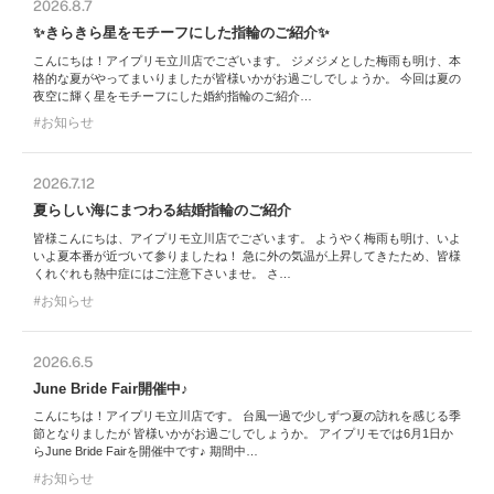
2026.8.7
✨きらきら星をモチーフにした指輪のご紹介✨
こんにちは！アイプリモ立川店でございます。 ジメジメとした梅雨も明け、本
格的な夏がやってまいりましたが皆様いかがお過ごしでしょうか。 今回は夏の
夜空に輝く星をモチーフにした婚約指輪のご紹介…
お知らせ
2026.7.12
夏らしい海にまつわる結婚指輪のご紹介
皆様こんにちは、アイプリモ立川店でございます。 ようやく梅雨も明け、いよ
いよ夏本番が近づいて参りましたね！ 急に外の気温が上昇してきたため、皆様
くれぐれも熱中症にはご注意下さいませ。 さ…
お知らせ
2026.6.5
June Bride Fair開催中♪
こんにちは！アイプリモ立川店です。 台風一過で少しずつ夏の訪れを感じる季
節となりましたが 皆様いかがお過ごしでしょうか。 アイプリモでは6月1日か
らJune Bride Fairを開催中です♪ 期間中…
お知らせ