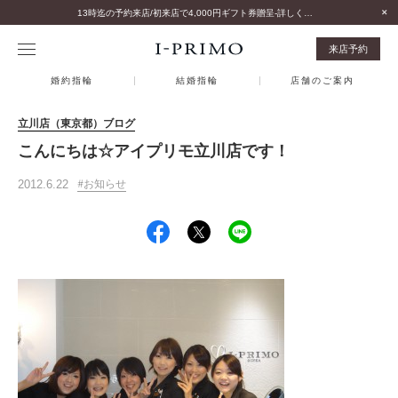
13時迄の予約来店/初来店で4,000円ギフト券贈呈-詳しくはこちら-
来店予約
婚約指輪
結婚指輪
店舗のご案内
立川店（東京都）ブログ
こんにちは☆アイプリモ立川店です！
2012.6.22
お知らせ