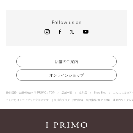
Follow us on
店舗のご案内
オンラインショップ
婚約指輪・結婚指輪の「I-PRIMO」TOP
店舗一覧
立川店
Shop Blog
こんにちは☆ア
こんにちは☆アイプリモ立川店です！ | 立川店ブログ｜婚約指輪・結婚指輪はI-PRIMO 運命のリングが