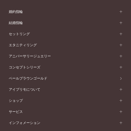
婚約指輪
婚約指輪 (エンゲージリング)
結婚指輪
婚約指輪一覧
結婚指輪 (マリッジリング)
セットリング
素材から選ぶ
結婚指輪一覧
セットリング
エタニティリング
プラチナ
フォルムから選ぶ
素材から選ぶ
セットリング一覧
エタニティリング
アニバーサリージュエリー
イエローゴールド
ストレートライン
プラチナ
セッティングから選ぶ
フォルムから選ぶ
素材から選ぶ
エタニティリング一覧
アニバーサリージュエリー
コンセプトシリーズ
ピンクゴールド
ウェーブライン
イエローゴールド
ソリテール
ストレートライン
スタイルから選ぶ
プラチナ
セッティングから選ぶ
素材から選ぶ
アニバーサリージュエリー一覧
コンセプトシリーズ
ペールブラウンゴールド
ペールブラウンゴールド
V字ライン
ピンクゴールド
ワンサイドメレ
ウェーブライン
シンプル
イエローゴールド
プレーン
価格帯から選ぶ
スタイルから選ぶ
プラチナ
ネックレス
コンビネーション
オリジンビリーフ
ペールブラウンゴールド
ダブルサイドメレ
アイプリモについて
V字ライン
フェミニン
ピンクゴールド
ワンメレ
50万円台～
シンプル
イエローゴールド
婚約指輪ガイド
ベビーリング
価格帯から選ぶ
フラワリー
コンビネーション
ラインメレ
モード
アイプリモについて
ペールブラウンゴールド
セベラルメレ
ショップ
40万円台～
フェミニン
ピンクゴールド
ファッションリング
50万円～
婚約指輪 人気ランキング
結婚指輪 人気ランキング
初空
エレガント
コンビネーション
ラインメレ
30万円台～
®
モード
パーソナルハンド診断
店舗一覧
ペールブラウンゴールド
ブレスレット
サービス
40万円～50万円
婚約ネックレス
エトワル
ゴージャス
20万円台～
エレガント
ピアス
30万円～40万円
デザインへのこだわり
プロポーズサポート
スワハ
北海道
インフォメーション
ダイヤモンドシェイプコレクション
10万円台～
ゴージャス
イヤリング
20万円～30万円
品質へのこだわり