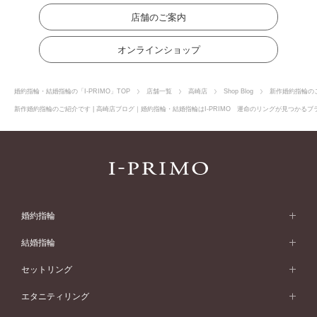
店舗のご案内
オンラインショップ
婚約指輪・結婚指輪の「I-PRIMO」TOP
店舗一覧
高崎店
Shop Blog
新作婚約指輪の
新作婚約指輪のご紹介です | 高崎店ブログ｜婚約指輪・結婚指輪はI-PRIMO 運命のリングが見つかるブラ
婚約指輪
婚約指輪 (エンゲージリング)
結婚指輪
婚約指輪一覧
結婚指輪 (マリッジリング)
セットリング
素材から選ぶ
結婚指輪一覧
セットリング
エタニティリング
プラチナ
フォルムから選ぶ
素材から選ぶ