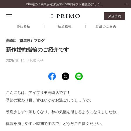
13時迄の予約来店/初来店で4,000円ギフト券贈呈-詳しくはこちら-
来店予約
婚約指輪
結婚指輪
店舗のご案内
高崎店（群馬県）ブログ
新作婚約指輪のご紹介です
2025.10.14
お知らせ
こんにちは、アイプリモ高崎店です！
季節の変わり目、皆様いかがお過ごしでしょうか。
朝晩少しずつ涼しくなり、秋の気配を感じるようになりましたね。
体調を崩しやすい時期ですので、どうぞご自愛ください。