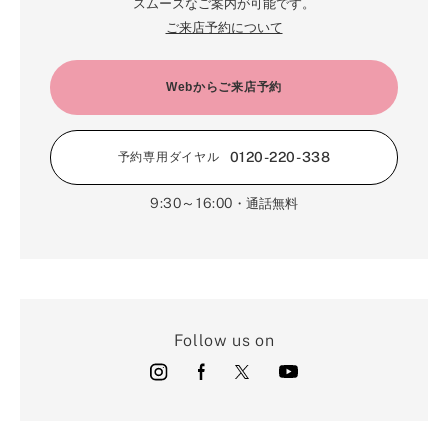
6月（19）
スムーズなご案内が可能です。
1月（64）
2月（66）
4月（12）
ご来店予約について
5月（14）
1月（60）
3月（15）
4月（9）
2月（16）
Webからご来店予約
3月（5）
1月（17）
0120-220-338
予約専用ダイヤル
9:30～16:00
・通話無料
Follow us on