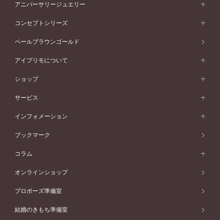
セットリング一覧
エタニティリング
アニバーサリージュエリー
イエローゴールド
ストレートライン
プラチナ
セッティングから選ぶ
フォルムから選ぶ
素材から選ぶ
エタニティリング一覧
アニバーサリージュエリー
コンセプトシリーズ
ピンクゴールド
ウェーブライン
イエローゴールド
ソリテール
ストレートライン
スタイルから選ぶ
プラチナ
セッティングから選ぶ
素材から選ぶ
アニバーサリージュエリー一覧
コンセプトシリーズ
ペールブラウンゴールド
ペールブラウンゴールド
V字ライン
ピンクゴールド
ワンサイドメレ
ウェーブライン
シンプル
イエローゴールド
プレーン
価格帯から選ぶ
スタイルから選ぶ
プラチナ
ネックレス
コンビネーション
オリジンビリーフ
ペールブラウンゴールド
ダブルサイドメレ
アイプリモについて
V字ライン
フェミニン
ピンクゴールド
ワンメレ
50万円台～
シンプル
イエローゴールド
婚約指輪ガイド
ベビーリング
価格帯から選ぶ
フラワリー
コンビネーション
ラインメレ
モード
アイプリモについて
ペールブラウンゴールド
セベラルメレ
ショップ
40万円台～
フェミニン
ピンクゴールド
ファッションリング
50万円～
婚約指輪 人気ランキング
結婚指輪 人気ランキング
初空
エレガント
コンビネーション
ラインメレ
30万円台～
®
モード
パーソナルハンド診断
店舗一覧
ペールブラウンゴールド
ブレスレット
サービス
40万円～50万円
婚約ネックレス
エトワル
ゴージャス
20万円台～
エレガント
ピアス
30万円～40万円
デザインへのこだわり
プロポーズサポート
スワハ
北海道
インフォメーション
ダイヤモンドシェイプコレクション
10万円台～
ゴージャス
イヤリング
20万円～30万円
品質へのこだわり
プレミオン
サービス
ご来店予約について
札幌店
ブックマーク
®
パーフェクトプロポーズリング
アニバーサリーギフト
10万円～20万円
一生涯のメンテナンス
函館店
アフターサービス
ニュース一覧
コラム
ダイヤモンドプロポーズ
取扱店)エヴァンスブライダル 旭川本店
近くに店舗がある
ご購入方法・仕上げ日数
お客様の声
コラム
オンラインショップ
プロミスダイヤモンド&バースストーン
東北
SWEET STORIES
ダイヤモンド
プロポーズ準備室
婚約指輪
ブライダルアイテム
仙台店
ショップブログ
結婚のきもち準備室
結婚指輪
青森店
公式アンバサダー