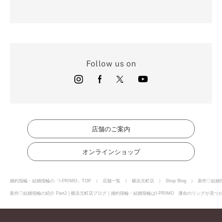
Follow us on
店舗のご案内
オンラインショップ
婚約指輪・結婚指輪の「I-PRIMO」TOP
店舗一覧
横浜元町店
Shop Blog
新作♡結婚指
新作♡結婚指輪の紹介 Part2 | 横浜元町店ブログ｜婚約指輪・結婚指輪はI-PRIMO 運命のリングが見つ