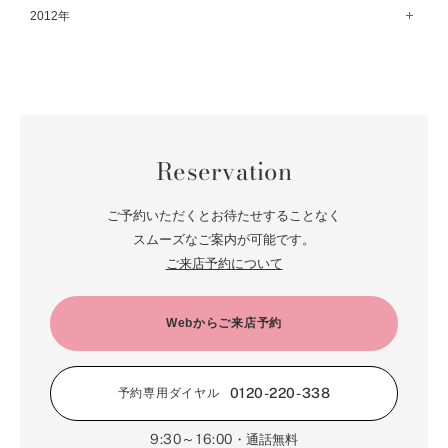
5月（72）
11月（65）
6月（72）
1月（84）
12月（18）
2012年
7月（59）
2月（57）
8月（76）
3月（49）
9月（72）
4月（52）
10月（67）
5月（73）
11月（14）
6月（60）
1月（55）
12月（12）
7月（75）
2月（59）
8月（57）
3月（62）
9月（60）
4月（66）
10月（22）
5月（68）
11月（20）
6月（84）
1月（53）
7月（64）
2月（71）
8月（67）
3月（62）
9月（5）
4月（60）
10月（23）
5月（85）
6月（66）
1月（66）
7月（66）
2月（126）
8月（18）
3月（71）
9月（15）
4月（80）
5月（65）
Reservation
6月（59）
1月（4）
7月（22）
2月（71）
8月（21）
3月（71）
4月（64）
5月（58）
6月（14）
1月（72）
7月（22）
2月（68）
ご予約いただくとお待たせすることなく
3月（68）
5月（17）
6月（19）
スムーズなご案内が可能です。
1月（64）
2月（66）
4月（12）
ご来店予約について
5月（14）
1月（60）
3月（15）
4月（9）
2月（16）
Webからご来店予約
3月（5）
1月（17）
0120-220-338
予約専用ダイヤル
9:30～16:00
・通話無料