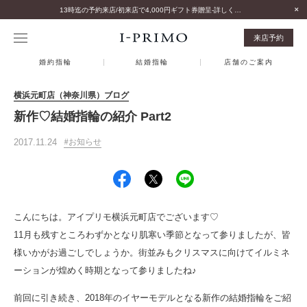
13時迄の予約来店/初来店で4,000円ギフト券贈呈-詳しくはこちら-
来店予約
婚約指輪
結婚指輪
店舗のご案内
横浜元町店（神奈川県）ブログ
新作♡結婚指輪の紹介 Part2
2017.11.24
お知らせ
こんにちは。アイプリモ横浜元町店でございます♡
11月も残すところわずかとなり肌寒い季節となって参りましたが、皆
様いかがお過ごしでしょうか。街並みもクリスマスに向けてイルミネ
ーションが煌めく時期となって参りましたね♪
前回に引き続き、2018年のイヤーモデルとなる新作の結婚指輪をご紹