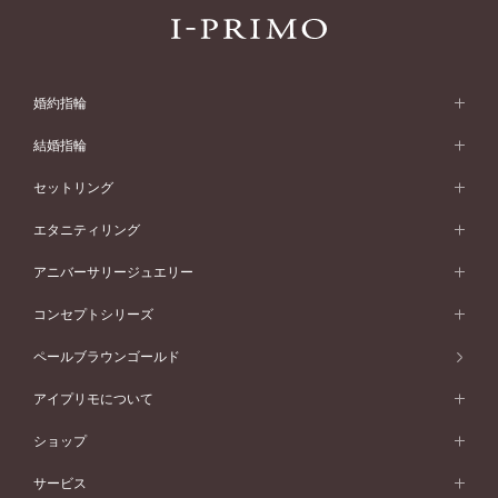
婚約指輪
婚約指輪 (エンゲージリング)
結婚指輪
婚約指輪一覧
結婚指輪 (マリッジリング)
セットリング
素材から選ぶ
結婚指輪一覧
セットリング
エタニティリング
プラチナ
フォルムから選ぶ
素材から選ぶ
セットリング一覧
エタニティリング
アニバーサリージュエリー
イエローゴールド
ストレートライン
プラチナ
セッティングから選ぶ
フォルムから選ぶ
素材から選ぶ
エタニティリング一覧
アニバーサリージュエリー
コンセプトシリーズ
ピンクゴールド
ウェーブライン
イエローゴールド
ソリテール
ストレートライン
スタイルから選ぶ
プラチナ
セッティングから選ぶ
素材から選ぶ
アニバーサリージュエリー一覧
コンセプトシリーズ
ペールブラウンゴールド
ペールブラウンゴールド
V字ライン
ピンクゴールド
ワンサイドメレ
ウェーブライン
シンプル
イエローゴールド
プレーン
価格帯から選ぶ
スタイルから選ぶ
プラチナ
ネックレス
コンビネーション
オリジンビリーフ
ペールブラウンゴールド
ダブルサイドメレ
アイプリモについて
V字ライン
フェミニン
ピンクゴールド
ワンメレ
50万円台～
シンプル
イエローゴールド
婚約指輪ガイド
ベビーリング
価格帯から選ぶ
フラワリー
コンビネーション
ラインメレ
モード
アイプリモについて
ペールブラウンゴールド
セベラルメレ
ショップ
40万円台～
フェミニン
ピンクゴールド
ファッションリング
50万円～
婚約指輪 人気ランキング
結婚指輪 人気ランキング
初空
エレガント
コンビネーション
ラインメレ
30万円台～
®
モード
パーソナルハンド診断
店舗一覧
ペールブラウンゴールド
ブレスレット
サービス
40万円～50万円
婚約ネックレス
エトワル