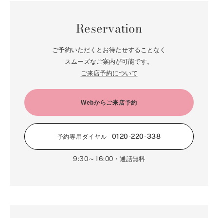
10月（23）
5月（85）
6月（66）
1月（66）
7月（66）
2月（126）
8月（18）
3月（71）
9月（15）
4月（80）
5月（65）
Reservation
6月（59）
1月（4）
7月（22）
2月（71）
8月（21）
3月（71）
4月（64）
5月（58）
6月（14）
1月（72）
7月（22）
2月（68）
ご予約いただくとお待たせすることなく
3月（68）
5月（17）
6月（19）
スムーズなご案内が可能です。
1月（64）
2月（66）
4月（12）
ご来店予約について
5月（14）
1月（60）
3月（15）
4月（9）
2月（16）
Webからご来店予約
3月（5）
1月（17）
0120-220-338
予約専用ダイヤル
9:30～16:00
・通話無料