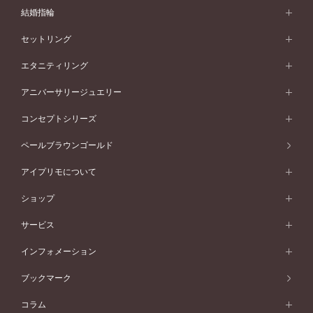
婚約指輪 (エンゲージリング)
結婚指輪
婚約指輪一覧
結婚指輪 (マリッジリング)
セットリング
素材から選ぶ
結婚指輪一覧
セットリング
エタニティリング
プラチナ
フォルムから選ぶ
素材から選ぶ
セットリング一覧
エタニティリング
アニバーサリージュエリー
イエローゴールド
ストレートライン
プラチナ
セッティングから選ぶ
フォルムから選ぶ
素材から選ぶ
エタニティリング一覧
アニバーサリージュエリー
コンセプトシリーズ
ピンクゴールド
ウェーブライン
イエローゴールド
ソリテール
ストレートライン
スタイルから選ぶ
プラチナ
セッティングから選ぶ
素材から選ぶ
アニバーサリージュエリー一覧
コンセプトシリーズ
ペールブラウンゴールド
ペールブラウンゴールド
V字ライン
ピンクゴールド
ワンサイドメレ
ウェーブライン
シンプル
イエローゴールド
プレーン
価格帯から選ぶ
スタイルから選ぶ
プラチナ
ネックレス
コンビネーション
オリジンビリーフ
ペールブラウンゴールド
ダブルサイドメレ
アイプリモについて
V字ライン
フェミニン
ピンクゴールド
ワンメレ
50万円台～
シンプル
イエローゴールド
婚約指輪ガイド
ベビーリング
価格帯から選ぶ
フラワリー
コンビネーション
ラインメレ
モード
アイプリモについて
ペールブラウンゴールド
セベラルメレ
ショップ
40万円台～
フェミニン
ピンクゴールド
ファッションリング
50万円～
婚約指輪 人気ランキング
結婚指輪 人気ランキング
初空
エレガント
コンビネーション
ラインメレ
30万円台～
®
モード
パーソナルハンド診断
店舗一覧
ペールブラウンゴールド
ブレスレット
サービス
40万円～50万円
婚約ネックレス
エトワル
ゴージャス
20万円台～
エレガント
ピアス
30万円～40万円
デザインへのこだわり
プロポーズサポート
スワハ
北海道
インフォメーション
ダイヤモンドシェイプコレクション
10万円台～
ゴージャス
イヤリング
20万円～30万円
品質へのこだわり
プレミオン
サービス
ご来店予約について
札幌店
ブックマーク
®
パーフェクトプロポーズリング
アニバーサリーギフト
10万円～20万円
一生涯のメンテナンス
函館店
アフターサービス
ニュース一覧
コラム
ダイヤモンドプロポーズ