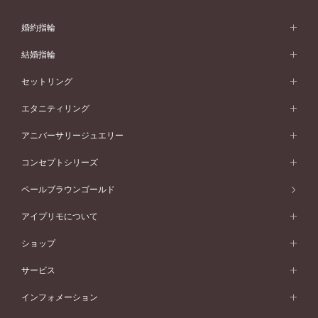
婚約指輪
婚約指輪 (エンゲージリング)
結婚指輪
婚約指輪一覧
結婚指輪 (マリッジリング)
セットリング
素材から選ぶ
結婚指輪一覧
セットリング
エタニティリング
プラチナ
フォルムから選ぶ
素材から選ぶ
セットリング一覧
エタニティリング
アニバーサリージュエリー
イエローゴールド
ストレートライン
プラチナ
セッティングから選ぶ
フォルムから選ぶ
素材から選ぶ
エタニティリング一覧
アニバーサリージュエリー
コンセプトシリーズ
ピンクゴールド
ウェーブライン
イエローゴールド
ソリテール
ストレートライン
スタイルから選ぶ
プラチナ
セッティングから選ぶ
素材から選ぶ
アニバーサリージュエリー一覧
コンセプトシリーズ
ペールブラウンゴールド
ペールブラウンゴールド
V字ライン
ピンクゴールド
ワンサイドメレ
ウェーブライン
シンプル
イエローゴールド
プレーン
価格帯から選ぶ
スタイルから選ぶ
プラチナ
ネックレス
コンビネーション
オリジンビリーフ
ペールブラウンゴールド
ダブルサイドメレ
アイプリモについて
V字ライン
フェミニン
ピンクゴールド
ワンメレ
50万円台～
シンプル
イエローゴールド
婚約指輪ガイド
ベビーリング
価格帯から選ぶ
フラワリー
コンビネーション
ラインメレ
モード
アイプリモについて
ペールブラウンゴールド
セベラルメレ
ショップ
40万円台～
フェミニン
ピンクゴールド
ファッションリング
50万円～
婚約指輪 人気ランキング
結婚指輪 人気ランキング
初空
エレガント
コンビネーション
ラインメレ
30万円台～
®
モード
パーソナルハンド診断
店舗一覧
ペールブラウンゴールド
ブレスレット
サービス
40万円～50万円
婚約ネックレス
エトワル
ゴージャス
20万円台～
エレガント
ピアス
30万円～40万円
デザインへのこだわり
プロポーズサポート
スワハ
北海道
インフォメーション
ダイヤモンドシェイプコレクション
10万円台～
ゴージャス
イヤリング
20万円～30万円
品質へのこだわり
プレミオン