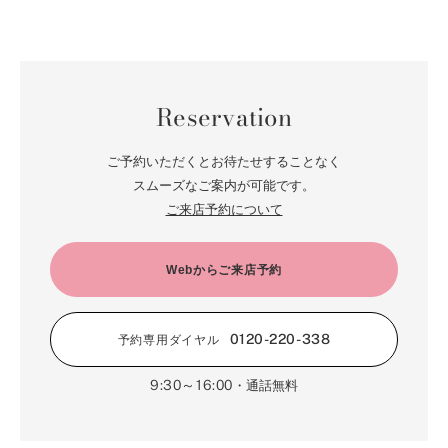
7月（75）
2月（59）
8月（57）
3月（62）
9月（60）
4月（66）
10月（22）
5月（68）
11月（20）
6月（84）
1月（53）
7月（64）
2月（71）
8月（67）
3月（62）
9月（5）
4月（60）
10月（23）
5月（85）
6月（66）
1月（66）
7月（66）
2月（126）
8月（18）
3月（71）
9月（15）
4月（80）
5月（65）
Reservation
6月（59）
1月（4）
7月（22）
2月（71）
8月（21）
3月（71）
4月（64）
5月（58）
6月（14）
1月（72）
7月（22）
2月（68）
ご予約いただくとお待たせすることなく
3月（68）
5月（17）
6月（19）
スムーズなご案内が可能です。
1月（64）
2月（66）
4月（12）
ご来店予約について
5月（14）
1月（60）
3月（15）
4月（9）
2月（16）
Webからご来店予約
3月（5）
1月（17）
0120-220-338
予約専用ダイヤル
9:30～16:00
・通話無料