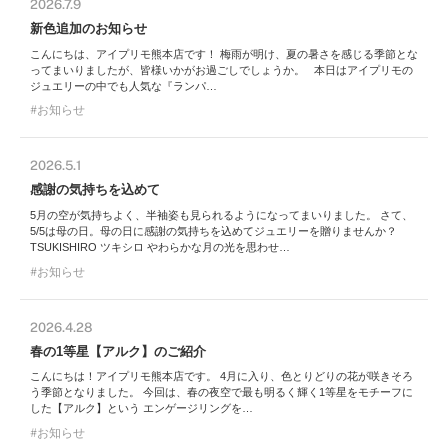
2026.7.9
新色追加のお知らせ
こんにちは、アイプリモ熊本店です！ 梅雨が明け、夏の暑さを感じる季節とな
ってまいりましたが、皆様いかがお過ごしでしょうか。 本日はアイプリモの
ジュエリーの中でも人気な『ランパ…
お知らせ
2026.5.1
感謝の気持ちを込めて
5月の空が気持ちよく、半袖姿も見られるようになってまいりました。 さて、
5/5は母の日。母の日に感謝の気持ちを込めてジュエリーを贈りませんか？
TSUKISHIRO ツキシロ やわらかな月の光を思わせ…
お知らせ
2026.4.28
春の1等星【アルク】のご紹介
こんにちは！アイプリモ熊本店です。 4月に入り、色とりどりの花が咲きそろ
う季節となりました。 今回は、春の夜空で最も明るく輝く1等星をモチーフに
した【アルク】という エンゲージリングを…
お知らせ