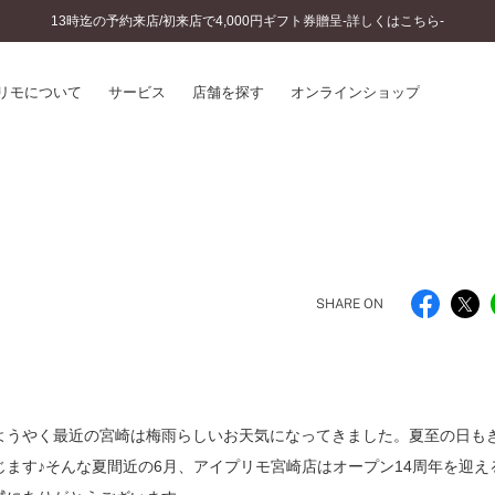
13時迄の予約来店/初来店で4,000円ギフト券贈呈-詳しくはこちら-
リモについて
サービス
店舗を探す
オンラインショップ
プリモについて
婚約指輪とは
結婚指輪とは
®
ソナルハンド診断
セットリングとは
インへのこだわり
エタニティリングとは
へのこだわり
SHARE ON
涯のメンテナンス
ニュース一覧
に店舗がある
お客様の声
SWEET STORIES
ビス
ショップブログ
ようやく最近の宮崎は梅雨らしいお天気になってきました。夏至の日も
ターサービス
コラム
ます♪そんな夏間近の6月、アイプリモ宮崎店はオープン14周年を迎え
入方法・仕上げ日数
よくあるご質問