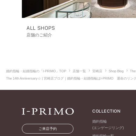
ALL SHOPS
店舗のご紹介
婚約指輪・結婚指輪の「I-PRIMO」TOP
店舗一覧
宮崎店
Shop Blog
The
The 14th Anniversary☆ | 宮崎店ブログ｜婚約指輪・結婚指輪はI-PRIMO 運
COLLECTION
婚約指輪
(エンゲージリング)
ご来店予約