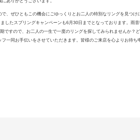
誠にありがとうございます。
ミスダイヤモンド&バースストー
ので、ぜひともこの機会にごゆっくりとお二人の特別なリングを見つけ
イダルアイテム
りましたスプリングキャンペーンも6月30日までとなっております。雨音
時期ですので、お二人の一生で一度のリングを探してみられませんか？
ポーズサポート
ッフ一同お手伝いをさせていただきます。皆様のご来店を心よりお待ち
ップ
一覧
店予約について