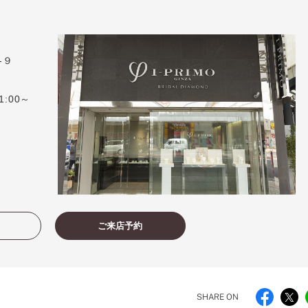
）
-９
1:00～
ご来店予約
SHARE ON