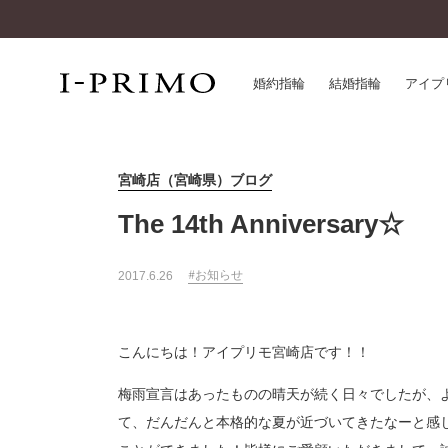
婚約指輪
結婚指輪
アイプ
宮崎店（宮崎県）ブログ
婚約指輪一覧
アイ
結婚指輪一覧
パー
The 14th Anniversary☆
セットリング一覧
デザ
エタニティリング一覧
品質
お知らせ
2017.6.26
アニバーサリージュエリー一覧
一生
近く
コレクション
こんにちは！アイプリモ宮崎店です！！
®
パーフェクトプロポーズリング
サー
梅雨宣言はあったものの晴天が続く日々でしたが、
ダイヤモンドプロポーズ
アフ
婚約ネックレス
て、だんだんと本格的な夏が近づいてきたなーと感じ
ご購
ダイヤモンドシェイプコレクション