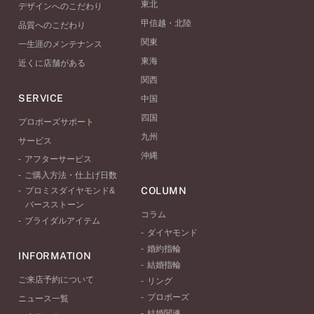
東北
デザインへのこだわり
甲信越・北陸
品質へのこだわり
関東
一生涯のメンテナンス
東海
近くに店舗がある
関西
SERVICE
中国
四国
プロポーズサポート
九州
サービス
沖縄
アフターサービス
ご購入方法・仕上げ日数
COLUMN
プロミスダイヤモンド&
バースストーン
コラム
ブライダルアイテム
ダイヤモンド
婚約指輪
INFORMATION
結婚指輪
ご来店予約について
リング
プロポーズ
ニュース一覧
結婚関連