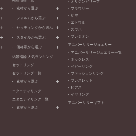
結婚指輪一覧
オリジンビリーフ
素材から選ぶ
フラワリー
初空
プラチナ
フォルムから選ぶ
エトワル
イエローゴールド
ストレートライン
セッティングから選ぶ
スワハ
ピンクゴールド
ウェーブライン
プレーン
プレミオン
ド
ペールブラウンゴールド
スタイルから選ぶ
V字ライン
ワンメレ
コンビネーション
アニバーサリージュエリー
シンプル
価格帯から選ぶ
セベラルメレ
フェミニン
アニバーサリージュエリー一覧
50万円～
ラインメレ
結婚指輪 人気ランキング
モード
ネックレス
40万円～50万円
セットリング
エレガント
ベビーリング
30万円～40万円
セットリング一覧
ゴージャス
ファッションリング
20万円～30万円
ブレスレット
素材から選ぶ
10万円～20万円
ピアス
プラチナ
エタニティリング
イヤリング
イエローゴールド
エタニティリング一覧
アニバーサリーギフト
ピンクゴールド
素材から選ぶ
ペールブラウンゴールド
プラチナ
コンビネーション
イエローゴールド
ピンクゴールド