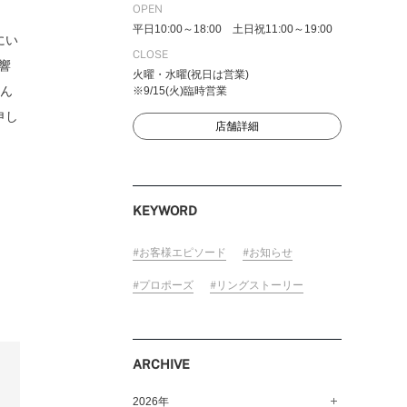
OPEN
平日10:00～18:00 土日祝11:00～19:00
にい
CLOSE
響
火曜・水曜(祝日は営業)
FOLLOW US ON
どん
※9/15(火)臨時営業
申し
店舗詳細
KEYWORD
お客様エピソード
お知らせ
プロポーズ
リングストーリー
ARCHIVE
2026年