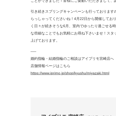
ことができました！皆様にご愛顧いただきまして、
プロ
ペールブラウンゴールド
ン
引き続きスプリングキャンペーンも行っております
ブラ
らっしゃってくださいね！4月22日から開催してお
コンセプトシリーズ
く日々が続きそうな6月、室内でゆったり過ごせる
プロ
オリジンビリーフ
な些細なことでもお気軽にお尋ね下さいませ！スタ
フラワリー
上げております。
初空
ショ
エトワル
—–
店舗
スワハ
ご来
婚約指輪・結婚指輪のご相談はアイプリモ宮崎店へ
プレミオン
店舗情報ページはこちら
https://www.iprimo.jp/shop/kyushu/miyazaki.html