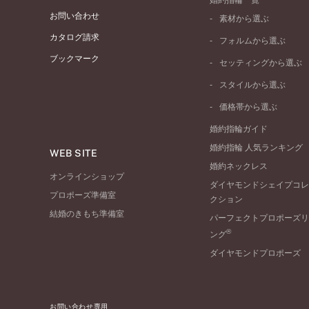
婚約指輪一覧
お問い合わせ
素材から選ぶ
プラチナ
カタログ請求
フォルムから選ぶ
イエローゴールド
ブックマーク
ストレートライン
セッティングから選ぶ
ピンクゴールド
ウェーブライン
ソリテール
ペールブラウンゴール
スタイルから選ぶ
V字ライン
ワンサイドメレ
コンビネーション
シンプル
価格帯から選ぶ
ダブルサイドメレ
フェミニン
50万円台～
ラインメレ
婚約指輪ガイド
モード
40万円台～
婚約指輪 人気ランキング
エレガント
WEB SITE
30万円台～
婚約ネックレス
ゴージャス
20万円台～
オンラインショップ
ダイヤモンドシェイプコレ
10万円台～
プロポーズ準備室
クション
結婚のきもち準備室
パーフェクトプロポーズリ
®
ング
ダイヤモンドプロポーズ
お問い合わせ専用