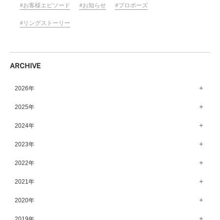
お客様エピソード
お知らせ
プロポーズ
リングストーリー
ARCHIVE
2026年
8月（11）
2025年
7月（64）
12月（65）
2024年
6月（58）
11月（56）
12月（71）
2023年
5月（62）
10月（67）
11月（61）
12月（71）
2022年
4月（55）
9月（50）
10月（60）
11月（61）
12月（72）
2021年
3月（64）
8月（67）
9月（57）
10月（66）
11月（77）
2月（50）
12月（69）
2020年
7月（68）
8月（64）
9月（53）
10月（74）
1月（58）
11月（83）
6月（59）
12月（63）
2019年
7月（66）