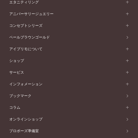
セットリング
エタニティリング
プラチナ
フォルムから選ぶ
素材から選ぶ
セットリング一覧
エタニティリング
アニバーサリージュエリー
イエローゴールド
ストレートライン
プラチナ
セッティングから選ぶ
フォルムから選ぶ
素材から選ぶ
エタニティリング一覧
アニバーサリージュエリー
コンセプトシリーズ
ピンクゴールド
ウェーブライン
イエローゴールド
ソリテール
ストレートライン
スタイルから選ぶ
プラチナ
セッティングから選ぶ
素材から選ぶ
アニバーサリージュエリー一覧
コンセプトシリーズ
ペールブラウンゴールド
ペールブラウンゴールド
V字ライン
ピンクゴールド
ワンサイドメレ
ウェーブライン
シンプル
イエローゴールド
プレーン
価格帯から選ぶ
スタイルから選ぶ
プラチナ
ネックレス
コンビネーション
オリジンビリーフ
ペールブラウンゴールド
ダブルサイドメレ
アイプリモについて
V字ライン
フェミニン
ピンクゴールド
ワンメレ
50万円台～
シンプル
イエローゴールド
婚約指輪ガイド
ベビーリング
価格帯から選ぶ
フラワリー
コンビネーション
ラインメレ
モード
アイプリモについて
ペールブラウンゴールド
セベラルメレ
ショップ
40万円台～
フェミニン
ピンクゴールド
ファッションリング
50万円～
婚約指輪 人気ランキング
結婚指輪 人気ランキング
初空
エレガント
コンビネーション
ラインメレ
30万円台～
®
モード
パーソナルハンド診断
店舗一覧
ペールブラウンゴールド
ブレスレット
サービス
40万円～50万円
婚約ネックレス
エトワル
ゴージャス
20万円台～
エレガント
ピアス
30万円～40万円
デザインへのこだわり
プロポーズサポート
スワハ
北海道
インフォメーション
ダイヤモンドシェイプコレクション
10万円台～
ゴージャス
イヤリング
20万円～30万円
品質へのこだわり
プレミオン
サービス
ご来店予約について
札幌店
ブックマーク
®
パーフェクトプロポーズリング
アニバーサリーギフト
10万円～20万円
一生涯のメンテナンス
函館店
アフターサービス
ニュース一覧
コラム
ダイヤモンドプロポーズ
取扱店)エヴァンスブライダル 旭川本店
近くに店舗がある
ご購入方法・仕上げ日数
お客様の声
コラム
オンラインショップ
プロミスダイヤモンド&バースストーン
東北
SWEET STORIES
ダイヤモンド
プロポーズ準備室
婚約指輪
ブライダルアイテム
仙台店
ショップブログ