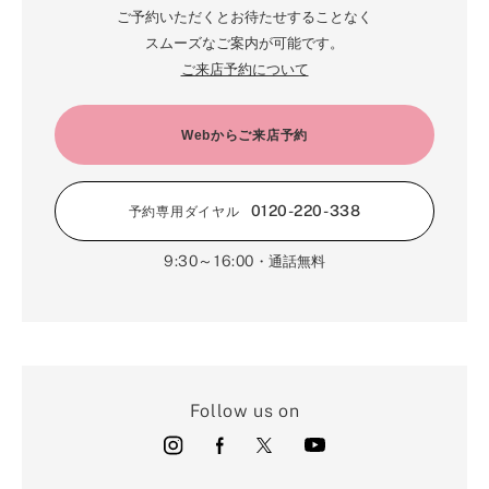
1月（72）
7月（22）
2月（68）
ご予約いただくとお待たせすることなく
3月（68）
5月（17）
6月（19）
スムーズなご案内が可能です。
1月（64）
2月（66）
4月（12）
ご来店予約について
5月（14）
1月（60）
3月（15）
4月（9）
2月（16）
Webからご来店予約
3月（5）
1月（17）
0120-220-338
予約専用ダイヤル
9:30～16:00
・通話無料
Follow us on