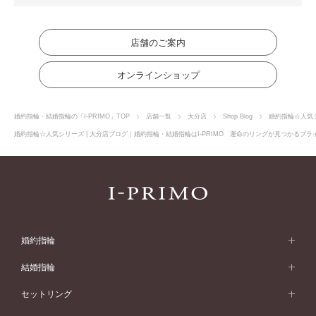
店舗のご案内
オンラインショップ
婚約指輪・結婚指輪の「I-PRIMO」TOP
店舗一覧
大分店
Shop Blog
婚約指輪☆人気
婚約指輪☆人気シリーズ | 大分店ブログ｜婚約指輪・結婚指輪はI-PRIMO 運命のリングが見つかるブライ
婚約指輪
婚約指輪 (エンゲージリング)
結婚指輪
婚約指輪一覧
結婚指輪 (マリッジリング)
セットリング
素材から選ぶ
結婚指輪一覧