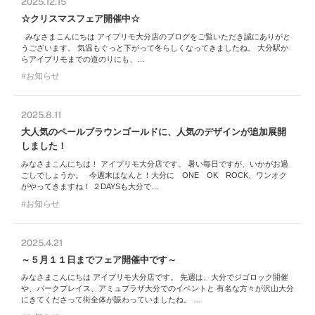
2025.12.15
☆クリスマスフェア開催中☆
みなさまこんにちは アイプリモ大分店のブログをご覧いただき誠にありがと
うございます。 気温もぐっと下がって冬らしくなってきましたね。 大分駅か
らアイプリモまでの道のりにも、…
お知らせ
2025.8.11
大人気のペールブラウンゴールドに、人気のデザインが追加展開
しました！
みなさまこんにちは！ アイプリモ大分店です。 暑い毎日ですが、いかがお過
ごしでしょうか。 今週末はなんと！大分に ONE OK ROCK、ワンオク
がやってきますね！ ２DAYSも大分で…
お知らせ
2025.4.21
～５月１１日までフェア開催中です～
みなさまこんにちは アイプリモ大分店です。 先週は、大分でジゴロック開催
や、パークプレイス、アミュプラザ大分でのイベントと 有名な方々が沢山大分
にきてくださって街全体が賑わっていましたね。 …