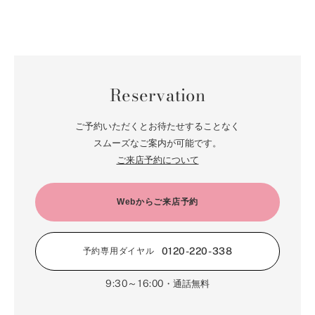
10月（67）
5月（73）
11月（14）
6月（60）
1月（55）
12月（12）
7月（75）
2月（59）
8月（57）
3月（62）
9月（60）
4月（66）
10月（22）
5月（68）
11月（20）
6月（84）
1月（53）
7月（64）
2月（71）
8月（67）
3月（62）
9月（5）
4月（60）
10月（23）
5月（85）
6月（66）
1月（66）
7月（66）
2月（126）
8月（18）
3月（71）
9月（15）
4月（80）
5月（65）
Reservation
6月（59）
1月（4）
7月（22）
2月（71）
8月（21）
3月（71）
4月（64）
5月（58）
6月（14）
1月（72）
7月（22）
2月（68）
ご予約いただくとお待たせすることなく
3月（68）
5月（17）
6月（19）
スムーズなご案内が可能です。
1月（64）
2月（66）
4月（12）
ご来店予約について
5月（14）
1月（60）
3月（15）
4月（9）
2月（16）
Webからご来店予約
3月（5）
1月（17）
0120-220-338
予約専用ダイヤル
9:30～16:00
・通話無料