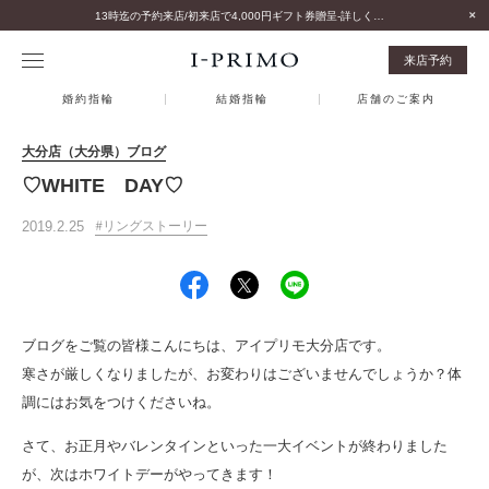
13時迄の予約来店/初来店で4,000円ギフト券贈呈-詳しくはこちら-
来店予約
婚約指輪
結婚指輪
店舗のご案内
大分店（大分県）ブログ
♡WHITE DAY♡
2019.2.25
リングストーリー
ブログをご覧の皆様こんにちは、アイプリモ大分店です。
寒さが厳しくなりましたが、お変わりはございませんでしょうか？体
調にはお気をつけくださいね。
さて、お正月やバレンタインといった一大イベントが終わりました
が、次はホワイトデーがやってきます！