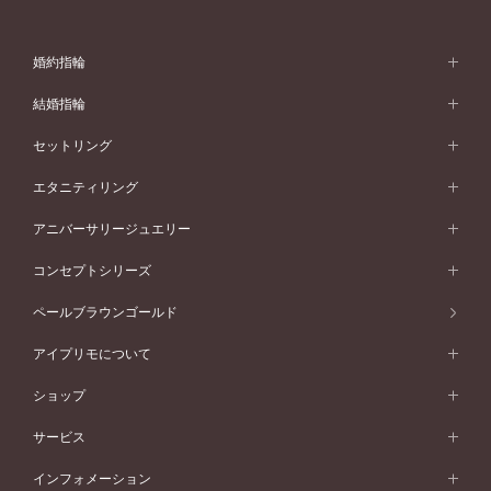
婚約指輪
婚約指輪 (エンゲージリング)
結婚指輪
婚約指輪一覧
結婚指輪 (マリッジリング)
セットリング
素材から選ぶ
結婚指輪一覧
セットリング
エタニティリング
プラチナ
フォルムから選ぶ
素材から選ぶ
セットリング一覧
エタニティリング
アニバーサリージュエリー
イエローゴールド
ストレートライン
プラチナ
セッティングから選ぶ
フォルムから選ぶ
素材から選ぶ
エタニティリング一覧
アニバーサリージュエリー
コンセプトシリーズ
ピンクゴールド
ウェーブライン
イエローゴールド
ソリテール
ストレートライン
スタイルから選ぶ
プラチナ
セッティングから選ぶ
素材から選ぶ
アニバーサリージュエリー一覧
コンセプトシリーズ
ペールブラウンゴールド
ペールブラウンゴールド
V字ライン
ピンクゴールド
ワンサイドメレ
ウェーブライン
シンプル
イエローゴールド
プレーン
価格帯から選ぶ
スタイルから選ぶ
プラチナ
ネックレス
コンビネーション
オリジンビリーフ
ペールブラウンゴールド
ダブルサイドメレ
アイプリモについて
V字ライン
フェミニン
ピンクゴールド
ワンメレ
50万円台～
シンプル
イエローゴールド
婚約指輪ガイド
ベビーリング
価格帯から選ぶ
フラワリー
コンビネーション
ラインメレ
モード
アイプリモについて
ペールブラウンゴールド
セベラルメレ
ショップ
40万円台～
フェミニン
ピンクゴールド
ファッションリング
50万円～
婚約指輪 人気ランキング
結婚指輪 人気ランキング
初空
エレガント
コンビネーション
ラインメレ
30万円台～
®
モード
パーソナルハンド診断
店舗一覧
ペールブラウンゴールド
ブレスレット
サービス
40万円～50万円
婚約ネックレス
エトワル
ゴージャス
20万円台～
エレガント
ピアス
30万円～40万円
デザインへのこだわり
プロポーズサポート
スワハ
北海道
インフォメーション
ダイヤモンドシェイプコレクション