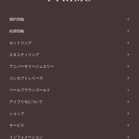
婚約指輪
婚約指輪 (エンゲージリング)
結婚指輪
婚約指輪一覧
結婚指輪 (マリッジリング)
セットリング
素材から選ぶ
結婚指輪一覧
セットリング
エタニティリング
プラチナ
フォルムから選ぶ
素材から選ぶ
セットリング一覧
エタニティリング
アニバーサリージュエリー
イエローゴールド
ストレートライン
プラチナ
セッティングから選ぶ
フォルムから選ぶ
素材から選ぶ
エタニティリング一覧
アニバーサリージュエリー
コンセプトシリーズ
ピンクゴールド
ウェーブライン
イエローゴールド
ソリテール
ストレートライン
スタイルから選ぶ
プラチナ
セッティングから選ぶ
素材から選ぶ
アニバーサリージュエリー一覧
コンセプトシリーズ
ペールブラウンゴールド
ペールブラウンゴールド
V字ライン
ピンクゴールド
ワンサイドメレ
ウェーブライン
シンプル
イエローゴールド
プレーン
価格帯から選ぶ
スタイルから選ぶ
プラチナ
ネックレス
コンビネーション
オリジンビリーフ
ペールブラウンゴールド
ダブルサイドメレ
アイプリモについて
V字ライン
フェミニン
ピンクゴールド
ワンメレ
50万円台～
シンプル
イエローゴールド
婚約指輪ガイド
ベビーリング
価格帯から選ぶ
フラワリー
コンビネーション
ラインメレ
モード
アイプリモについて
ペールブラウンゴールド
セベラルメレ
ショップ
40万円台～
フェミニン
ピンクゴールド
ファッションリング
50万円～
婚約指輪 人気ランキング
結婚指輪 人気ランキング
初空
エレガント
コンビネーション
ラインメレ
30万円台～
®
モード
パーソナルハンド診断
店舗一覧
ペールブラウンゴールド
ブレスレット
サービス
40万円～50万円
婚約ネックレス
エトワル
ゴージャス
20万円台～
エレガント
ピアス
30万円～40万円
デザインへのこだわり
プロポーズサポート
スワハ
北海道
インフォメーション
ダイヤモンドシェイプコレクション