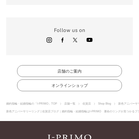
Follow us on
店舗のご案内
オンラインショップ
婚約指輪・結婚指輪の「I-PRIMO」TOP
店舗一覧
佐賀店
Shop Blog
新色アニバーサ
新色アニバーサリーリング | 佐賀店ブログ｜婚約指輪・結婚指輪はI-PRIMO 運命のリングが見つかるブラ