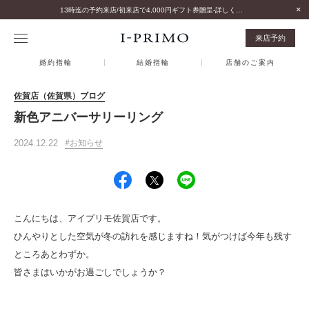
13時迄の予約来店/初来店で4,000円ギフト券贈呈-詳しくはこちら-
来店予約
婚約指輪
結婚指輪
店舗のご案内
佐賀店（佐賀県）ブログ
新色アニバーサリーリング
2024.12.22
お知らせ
こんにちは、アイプリモ佐賀店です。
ひんやりとした空気が冬の訪れを感じますね！気がつけば今年も残す
ところあとわずか。
皆さまはいかがお過ごしでしょうか？