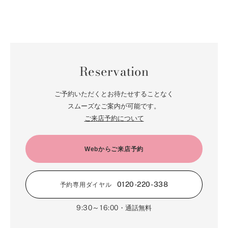
4月（52）
10月（67）
5月（73）
11月（14）
6月（60）
1月（55）
12月（12）
7月（75）
2月（59）
8月（57）
3月（62）
9月（60）
4月（66）
10月（22）
5月（68）
11月（20）
6月（84）
1月（53）
7月（64）
2月（71）
8月（67）
3月（62）
9月（5）
4月（60）
10月（23）
5月（85）
6月（66）
1月（66）
7月（66）
2月（126）
8月（18）
3月（71）
9月（15）
4月（80）
5月（65）
Reservation
6月（59）
1月（4）
7月（22）
2月（71）
8月（21）
3月（71）
4月（64）
5月（58）
6月（14）
1月（72）
7月（22）
2月（68）
ご予約いただくとお待たせすることなく
3月（68）
5月（17）
6月（19）
スムーズなご案内が可能です。
1月（64）
2月（66）
4月（12）
ご来店予約について
5月（14）
1月（60）
3月（15）
4月（9）
2月（16）
Webからご来店予約
3月（5）
1月（17）
0120-220-338
予約専用ダイヤル
9:30～16:00
・通話無料