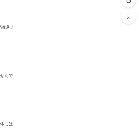
が続きま
ませんで
お体には
…