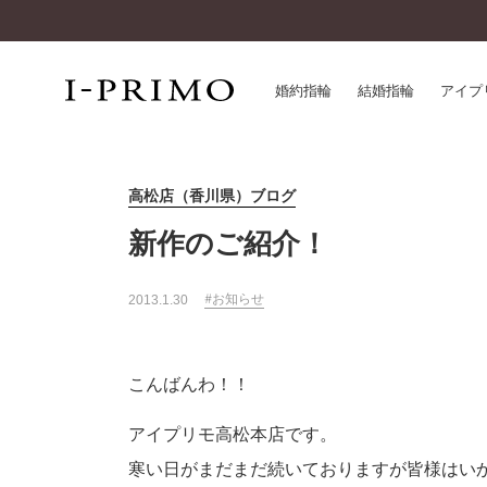
婚約指輪
結婚指輪
アイプ
高松店（香川県）ブログ
婚約指輪一覧
アイ
結婚指輪一覧
パー
新作のご紹介！
セットリング一覧
デザ
エタニティリング一覧
品質
お知らせ
2013.1.30
アニバーサリージュエリー一覧
一生
近く
コレクション
こんばんわ！！
®
パーフェクトプロポーズリング
サー
ダイヤモンドプロポーズ
アイプリモ高松本店です。
アフ
婚約ネックレス
ご購
寒い日がまだまだ続いておりますが皆様はい
ダイヤモンドシェイプコレクション