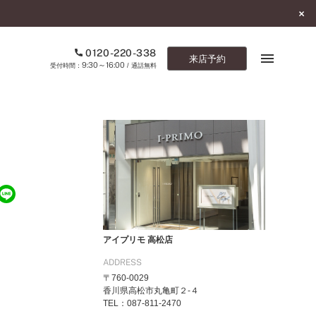
0120-220-338
来店予約
9:30～16:00
受付時間：
/ 通話無料
ブックマーク
ONLINE SHOP
ご来店予約
予約専用ダイヤル
0120-220-338
アイプリモ 高松店
9:30～16:00
（受付時間：
・通話無料）
ADDRESS
〒760-0029
カタログ請求
香川県高松市丸亀町２-４
お問い合わせ
TEL：087-811-2470