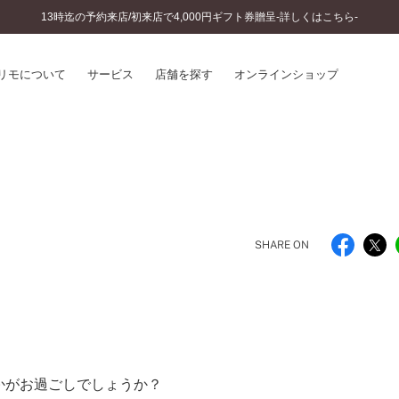
13時迄の予約来店/初来店で4,000円ギフト券贈呈-詳しくはこちら-
リモについて
サービス
店舗を探す
オンラインショップ
プリモについて
婚約指輪とは
結婚指輪とは
®
ソナルハンド診断
セットリングとは
インへのこだわり
エタニティリングとは
へのこだわり
SHARE ON
涯のメンテナンス
ニュース一覧
に店舗がある
お客様の声
SWEET STORIES
ビス
ショップブログ
ターサービス
コラム
入方法・仕上げ日数
かがお過ごしでしょうか？
よくあるご質問