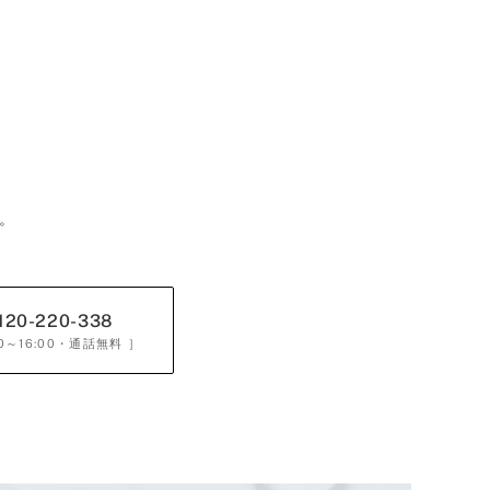
。
120-220-338
0～16:00
・通話無料 ］