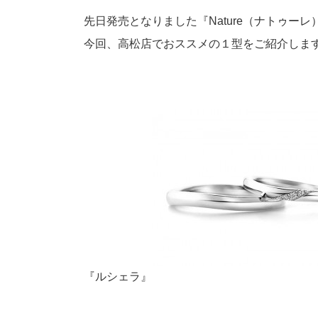
プロ
ペールブラウンゴールド
ン
先日発売となりました『Nature（ナトゥ
ブラ
今回、
高松店でおススメの１型をご紹介しま
コンセプトシリーズ
プロ
オリジンビリーフ
フラワリー
初空
ショ
エトワル
店舗
スワハ
ご来
プレミオン
『ルシェラ』