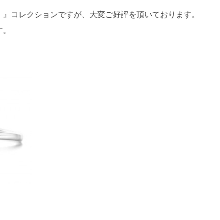
ミスダイヤモンド&バースストー
ーレ）』コレクションですが、大変ご好評を頂いております。
イダルアイテム
す。
ポーズサポート
ップ
一覧
店予約について