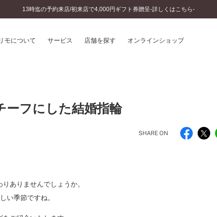
13時迄の予約来店/初来店で4,000円ギフト券贈呈-詳しくはこちら-
リモについて
サービス
店舗を探す
オンラインショップ
プリモについて
婚約指輪とは
結婚指輪とは
®
ソナルハンド診断
チーフにした結婚指輪
セットリングとは
インへのこだわり
エタニティリングとは
へのこだわり
SHARE ON
涯のメンテナンス
ニュース一覧
に店舗がある
お客様の声
SWEET STORIES
ビス
わりありませんでしょうか。
ショップブログ
ターサービス
美しい季節ですね。
コラム
入方法・仕上げ日数
よくあるご質問