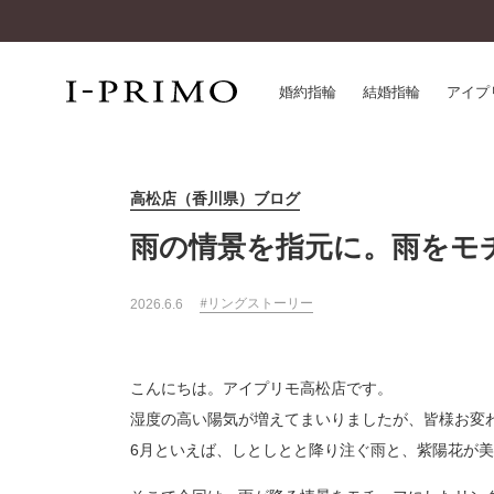
婚約指輪
結婚指輪
アイプ
高松店（香川県）ブログ
婚約指輪一覧
アイ
結婚指輪一覧
パー
雨の情景を指元に。雨をモ
セットリング一覧
デザ
エタニティリング一覧
品質
リングストーリー
2026.6.6
アニバーサリージュエリー一覧
一生
近く
コレクション
こんにちは。アイプリモ高松店です。
®
パーフェクトプロポーズリング
サー
湿度の高い陽気が増えてまいりましたが、皆様お変
ダイヤモンドプロポーズ
アフ
6月といえば、しとしとと降り注ぐ雨と、紫陽花が
婚約ネックレス
ご購
ダイヤモンドシェイプコレクション