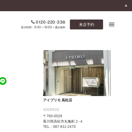
0120-220-338
来店予約
9:30～16:00
受付時間：
/ 通話無料
ブックマーク
ONLINE SHOP
ご来店予約
予約専用ダイヤル
0120-220-338
アイプリモ 高松店
9:30～16:00
（受付時間：
・通話無料）
ADDRESS
〒760-0029
カタログ請求
香川県高松市丸亀町２-４
お問い合わせ
TEL：087-811-2470