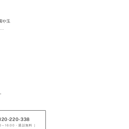
園や玉
て…
。
120-220-338
0～16:00
・通話無料 ］