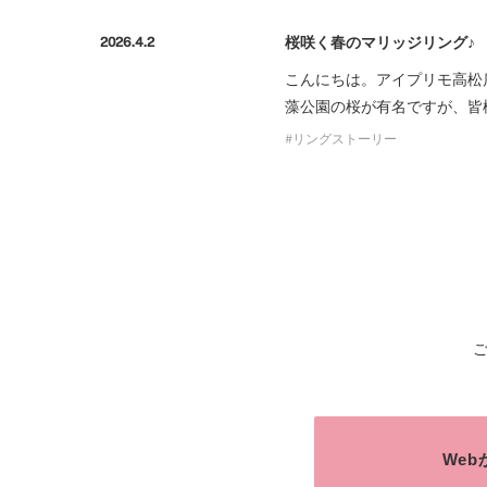
桜咲く春のマリッジリング♪
2026.4.2
こんにちは。アイプリモ高松
藻公園の桜が有名ですが、皆
リングストーリー
We