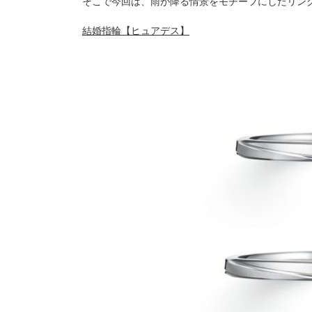
そこで今回は、雨が降る情景をモチーフにしたリン
プロ
ペールブラウンゴールド
ン
結婚指輪【ヒュアデス】
ブラ
コンセプトシリーズ
プロ
オリジンビリーフ
フラワリー
初空
ショ
エトワル
店舗
スワハ
ご来
プレミオン