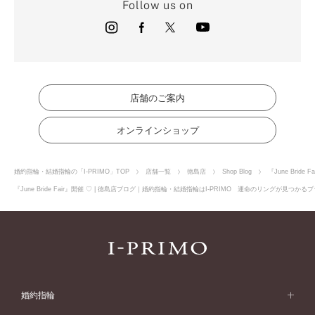
Follow us on
店舗のご案内
オンラインショップ
婚約指輪・結婚指輪の「I-PRIMO」TOP
店舗一覧
徳島店
Shop Blog
『June Bride 
『June Bride Fair』開催 ♡ | 徳島店ブログ｜婚約指輪・結婚指輪はI-PRIMO 運命のリングが見つか
婚約指輪