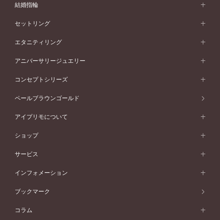
婚約指輪 (エンゲージリング)
結婚指輪
婚約指輪一覧
結婚指輪 (マリッジリング)
セットリング
素材から選ぶ
結婚指輪一覧
セットリング
エタニティリング
プラチナ
フォルムから選ぶ
素材から選ぶ
セットリング一覧
エタニティリング
アニバーサリージュエリー
イエローゴールド
ストレートライン
プラチナ
セッティングから選ぶ
フォルムから選ぶ
素材から選ぶ
エタニティリング一覧
アニバーサリージュエリー
コンセプトシリーズ
ピンクゴールド
ウェーブライン
イエローゴールド
ソリテール
ストレートライン
スタイルから選ぶ
プラチナ
セッティングから選ぶ
素材から選ぶ
アニバーサリージュエリー一覧
コンセプトシリーズ
ペールブラウンゴールド
ペールブラウンゴールド
V字ライン
ピンクゴールド
ワンサイドメレ
ウェーブライン
シンプル
イエローゴールド
プレーン
価格帯から選ぶ
スタイルから選ぶ
プラチナ
ネックレス
コンビネーション
オリジンビリーフ
ペールブラウンゴールド
ダブルサイドメレ
アイプリモについて
V字ライン
フェミニン
ピンクゴールド
ワンメレ
50万円台～
シンプル
イエローゴールド
婚約指輪ガイド
ベビーリング
価格帯から選ぶ
フラワリー
コンビネーション
ラインメレ
モード
アイプリモについて
ペールブラウンゴールド
セベラルメレ
ショップ
40万円台～
フェミニン
ピンクゴールド
ファッションリング
50万円～
婚約指輪 人気ランキング
結婚指輪 人気ランキング
初空
エレガント
コンビネーション
ラインメレ
30万円台～
®
モード
パーソナルハンド診断
店舗一覧
ペールブラウンゴールド
ブレスレット
サービス
40万円～50万円
婚約ネックレス
エトワル
ゴージャス
20万円台～
エレガント
ピアス
30万円～40万円
デザインへのこだわり
プロポーズサポート
スワハ
北海道
インフォメーション
ダイヤモンドシェイプコレクション
10万円台～
ゴージャス
イヤリング
20万円～30万円
品質へのこだわり
プレミオン
サービス
ご来店予約について
札幌店
ブックマーク
®
パーフェクトプロポーズリング
アニバーサリーギフト
10万円～20万円
一生涯のメンテナンス
函館店
アフターサービス
ニュース一覧
コラム
ダイヤモンドプロポーズ
取扱店)エヴァンスブライダル 旭川本店