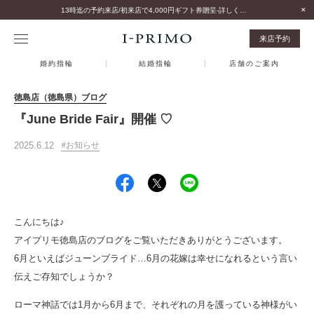
13時迄の予約来店/初来店で4,000円ギフト券贈呈-詳しくはこちら-
来店予約
婚約指輪
結婚指輪
店舗のご案内
徳島店（徳島県）ブログ
『June Bride Fair』開催 ♡
2025.6.12
お知らせ
こんにちは♪
アイプリモ徳島店のブログをご覧いただきありがとうございます。
6月といえばジューンブライド…6月の花嫁は幸せになれるという言い
伝えご存知でしょうか？
ローマ神話では1月から6月まで、それぞれの月を護っている神様がい