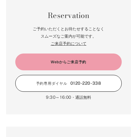
6月（66）
1月（66）
7月（66）
2月（126）
8月（18）
3月（71）
9月（15）
4月（80）
5月（65）
Reservation
6月（59）
1月（4）
7月（22）
2月（71）
8月（21）
3月（71）
4月（64）
5月（58）
6月（14）
1月（72）
7月（22）
2月（68）
ご予約いただくとお待たせすることなく
3月（68）
5月（17）
6月（19）
スムーズなご案内が可能です。
1月（64）
2月（66）
4月（12）
ご来店予約について
5月（14）
1月（60）
3月（15）
4月（9）
2月（16）
Webからご来店予約
3月（5）
1月（17）
0120-220-338
予約専用ダイヤル
9:30～16:00
・通話無料