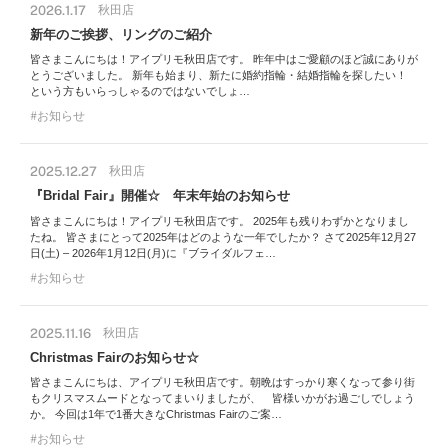
2026.1.17
秋田店
新年のご挨拶、リングのご紹介
皆さまこんにちは！アイプリモ秋田店です。 昨年中はご愛顧のほど誠にありが
とうございました。 新年も始まり、新たに婚約指輪・結婚指輪を探したい！
という方もいらっしゃるのではないでしょ…
お知らせ
2025.12.27
秋田店
『Bridal Fair』開催☆ 年末年始のお知らせ
皆さまこんにちは！アイプリモ秋田店です。 2025年も残りわずかとなりまし
たね。 皆さまにとって2025年はどのような一年でしたか？ さて2025年12月27
日(土) – 2026年1月12日(月)に『ブライダルフェ…
お知らせ
2025.11.16
秋田店
Christmas Fairのお知らせ☆
皆さまこんにちは、アイプリモ秋田店です。朝晩はすっかり寒くなって参り街
もクリスマスムードとなってまいりましたが、 皆様いかがお過ごしでしょう
か。 今回は1年で1番大きなChristmas Fairのご案…
お知らせ