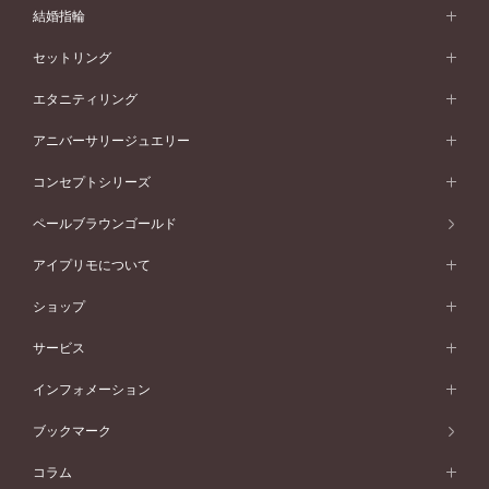
婚約指輪 (エンゲージリング)
結婚指輪
婚約指輪一覧
結婚指輪 (マリッジリング)
セットリング
素材から選ぶ
結婚指輪一覧
セットリング
エタニティリング
プラチナ
フォルムから選ぶ
素材から選ぶ
セットリング一覧
エタニティリング
アニバーサリージュエリー
イエローゴールド
ストレートライン
プラチナ
セッティングから選ぶ
フォルムから選ぶ
素材から選ぶ
エタニティリング一覧
アニバーサリージュエリー
コンセプトシリーズ
ピンクゴールド
ウェーブライン
イエローゴールド
ソリテール
ストレートライン
スタイルから選ぶ
プラチナ
セッティングから選ぶ
素材から選ぶ
アニバーサリージュエリー一覧
コンセプトシリーズ
ペールブラウンゴールド
ペールブラウンゴールド
V字ライン
ピンクゴールド
ワンサイドメレ
ウェーブライン
シンプル
イエローゴールド
プレーン
価格帯から選ぶ
スタイルから選ぶ
プラチナ
ネックレス
コンビネーション
オリジンビリーフ
ペールブラウンゴールド
ダブルサイドメレ
アイプリモについて
V字ライン
フェミニン
ピンクゴールド
ワンメレ
50万円台～
シンプル
イエローゴールド
婚約指輪ガイド
ベビーリング
価格帯から選ぶ
フラワリー
コンビネーション
ラインメレ
モード
アイプリモについて
ペールブラウンゴールド
セベラルメレ
ショップ
40万円台～
フェミニン
ピンクゴールド
ファッションリング
50万円～
婚約指輪 人気ランキング
結婚指輪 人気ランキング
初空
エレガント
コンビネーション
ラインメレ
30万円台～
®
モード
パーソナルハンド診断
店舗一覧
ペールブラウンゴールド
ブレスレット
サービス
40万円～50万円
婚約ネックレス
エトワル
ゴージャス
20万円台～
エレガント
ピアス
30万円～40万円
デザインへのこだわり
プロポーズサポート
スワハ
北海道
インフォメーション
ダイヤモンドシェイプコレクション
10万円台～
ゴージャス
イヤリング
20万円～30万円
品質へのこだわり
プレミオン
サービス
ご来店予約について
札幌店
ブックマーク
®
パーフェクトプロポーズリング
アニバーサリーギフト
10万円～20万円
一生涯のメンテナンス
函館店
アフターサービス
ニュース一覧
コラム
ダイヤモンドプロポーズ