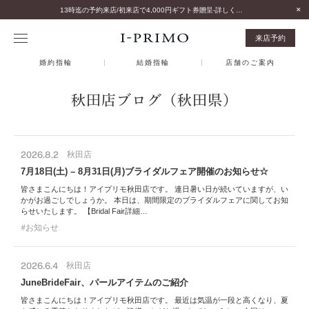
13時迄の予約来店/初来店で4,000円ギフト券贈呈-詳しくはこちら-
来店予約
婚約指輪
結婚指輪
店舗のご案内
秋田店ブログ（秋田県）
2026.8.2
秋田店
7月18日(土) – 8月31日(月)ブライダルフェア開催のお知らせ☆
皆さまこんにちは！アイプリモ秋田店です。 連日暑い日が続いていますが、い
かがお過ごしでしょうか。 本日は、期間限定のブライダルフェアに関してお知
らせいたします。 【Bridal Fair詳細…
お知らせ
2026.6.4
秋田店
JuneBrideFair、パールアイテムのご紹介
皆さまこんにちは！アイプリモ秋田店です。 最近は気温が一段と高くなり、夏