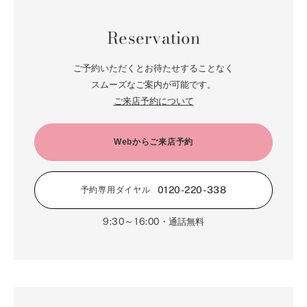
5月（85）
6月（66）
1月（66）
7月（66）
2月（126）
8月（18）
3月（71）
9月（15）
4月（80）
5月（65）
Reservation
6月（59）
1月（4）
7月（22）
2月（71）
8月（21）
3月（71）
4月（64）
5月（58）
6月（14）
1月（72）
7月（22）
2月（68）
ご予約いただくとお待たせすることなく
3月（68）
5月（17）
6月（19）
スムーズなご案内が可能です。
1月（64）
2月（66）
4月（12）
ご来店予約について
5月（14）
1月（60）
3月（15）
4月（9）
2月（16）
Webからご来店予約
3月（5）
1月（17）
0120-220-338
予約専用ダイヤル
9:30～16:00
・通話無料