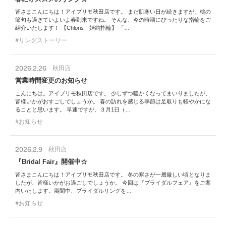
皆さまこんにちは！アイプリモ秋田店です。 まだ肌寒い日が続きますが、桃の
節句も過ぎていよいよ春到来ですね。 そんな、今の時期にぴったりな指輪をご
紹介いたします！ 【Chloris 婚約指輪】 「…
リングストーリー
2026.2.26
秋田店
営業時間変更のお知らせ
こんにちは。アイプリモ秋田店です。 少しずつ暖かくなってまいりましたが、
皆様いかがおすごしでしょうか。 春の訪れを感じる季節は足取りも軽やかにな
ることと思います。 早速ですが、３月1日（…
お知らせ
2026.2.9
秋田店
『Bridal Fair』開催中☆
皆さまこんにちは！アイプリモ秋田店です。 冬の寒さが一層厳しい頃となりま
したが、皆様いかがお過ごしでしょうか。 今回は『ブライダルフェア』をご案
内いたします。期間中、ブライダルリングを…
お知らせ