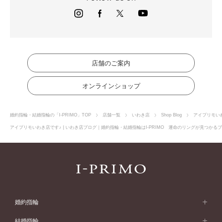
店舗のご案内
オンラインショップ
婚約指輪・結婚指輪の「I-PRIMO」TOP
店舗一覧
いわき店
Shop Blog
アイプリモい
アイプリモいわき店です♪ | いわき店ブログ｜婚約指輪・結婚指輪はI-PRIMO 運命のリングが見つかるブ
婚約指輪
婚約指輪 (エンゲージリング)
結婚指輪