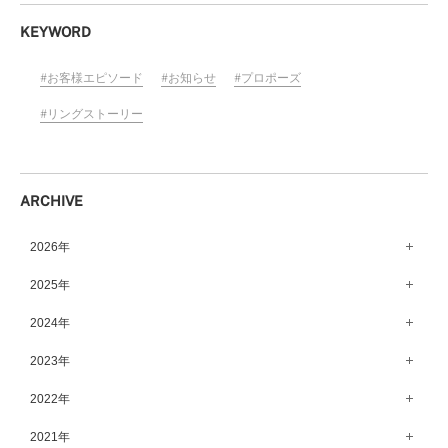
KEYWORD
お客様エピソード
お知らせ
プロポーズ
リングストーリー
ARCHIVE
2026年
8月（15）
2025年
7月（64）
12月（65）
2024年
6月（58）
11月（56）
12月（71）
2023年
5月（62）
10月（67）
11月（61）
12月（71）
2022年
4月（55）
9月（50）
10月（60）
11月（61）
12月（72）
2021年
3月（64）
8月（67）