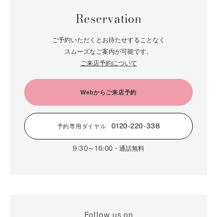
2月（126）
8月（18）
3月（71）
9月（15）
4月（80）
5月（65）
Reservation
6月（59）
1月（4）
7月（22）
2月（71）
8月（21）
3月（71）
4月（64）
5月（58）
6月（14）
1月（72）
7月（22）
2月（68）
ご予約いただくとお待たせすることなく
3月（68）
5月（17）
6月（19）
スムーズなご案内が可能です。
1月（64）
2月（66）
4月（12）
ご来店予約について
5月（14）
1月（60）
3月（15）
4月（9）
2月（16）
Webからご来店予約
3月（5）
1月（17）
0120-220-338
予約専用ダイヤル
9:30～16:00
・通話無料
Follow us on