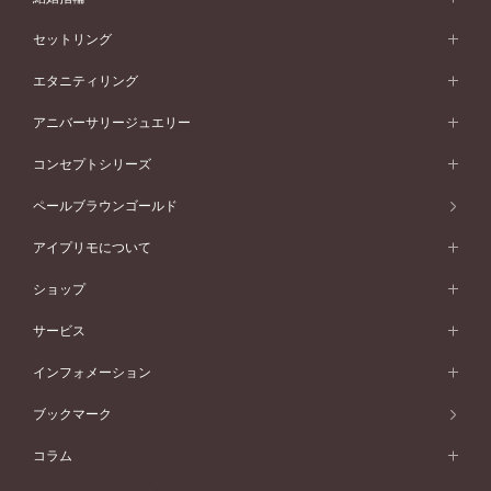
婚約指輪一覧
結婚指輪 (マリッジリング)
セットリング
素材から選ぶ
結婚指輪一覧
セットリング
エタニティリング
プラチナ
フォルムから選ぶ
素材から選ぶ
セットリング一覧
エタニティリング
アニバーサリージュエリー
イエローゴールド
ストレートライン
プラチナ
セッティングから選ぶ
フォルムから選ぶ
素材から選ぶ
エタニティリング一覧
アニバーサリージュエリー
コンセプトシリーズ
ピンクゴールド
ウェーブライン
イエローゴールド
ソリテール
ストレートライン
スタイルから選ぶ
プラチナ
セッティングから選ぶ
素材から選ぶ
アニバーサリージュエリー一覧
コンセプトシリーズ
ペールブラウンゴールド
ペールブラウンゴールド
V字ライン
ピンクゴールド
ワンサイドメレ
ウェーブライン
シンプル
イエローゴールド
プレーン
価格帯から選ぶ
スタイルから選ぶ
プラチナ
ネックレス
コンビネーション
オリジンビリーフ
ペールブラウンゴールド
ダブルサイドメレ
アイプリモについて
V字ライン
フェミニン
ピンクゴールド
ワンメレ
50万円台～
シンプル
イエローゴールド
婚約指輪ガイド
ベビーリング
価格帯から選ぶ
フラワリー
コンビネーション
ラインメレ
モード
アイプリモについて
ペールブラウンゴールド
セベラルメレ
ショップ
40万円台～
フェミニン
ピンクゴールド
ファッションリング
50万円～
婚約指輪 人気ランキング
結婚指輪 人気ランキング
初空
エレガント
コンビネーション
ラインメレ
30万円台～
®
モード
パーソナルハンド診断
店舗一覧
ペールブラウンゴールド
ブレスレット
サービス
40万円～50万円
婚約ネックレス
エトワル
ゴージャス
20万円台～
エレガント
ピアス
30万円～40万円
デザインへのこだわり
プロポーズサポート
スワハ
北海道
インフォメーション
ダイヤモンドシェイプコレクション
10万円台～
ゴージャス
イヤリング
20万円～30万円
品質へのこだわり
プレミオン
サービス
ご来店予約について
札幌店
ブックマーク
®
パーフェクトプロポーズリング
アニバーサリーギフト
10万円～20万円
一生涯のメンテナンス
函館店
アフターサービス
ニュース一覧
コラム
ダイヤモンドプロポーズ
取扱店)エヴァンスブライダル 旭川本店
近くに店舗がある
ご購入方法・仕上げ日数
お客様の声