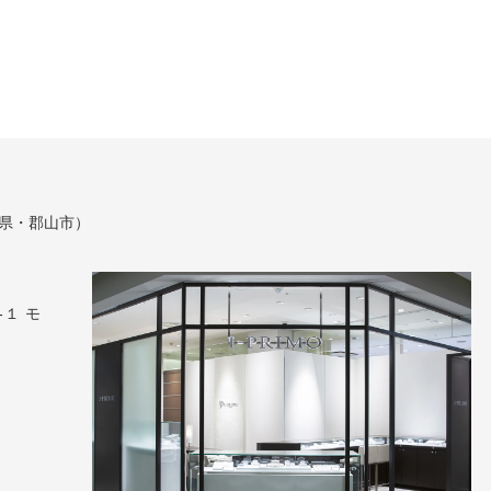
。
県・郡山市）
１ モ