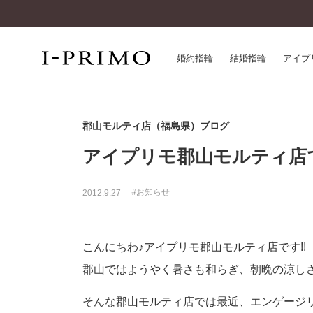
婚約指輪
結婚指輪
アイプ
郡山モルティ店（福島県）ブログ
婚約指輪一覧
アイ
結婚指輪一覧
パー
アイプリモ郡山モルティ店
セットリング一覧
デザ
エタニティリング一覧
品質
お知らせ
2012.9.27
アニバーサリージュエリー一覧
一生
近く
コレクション
こんにちわ♪アイプリモ郡山モルティ店です!!
®
パーフェクトプロポーズリング
サー
郡山ではようやく暑さも和らぎ、朝晩の涼し
ダイヤモンドプロポーズ
アフ
婚約ネックレス
ご購
そんな郡山モルティ店では最近、エンゲージ
ダイヤモンドシェイプコレクション