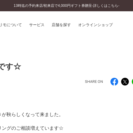
13時迄の予約来店/初来店で4,000円ギフト券贈呈-詳しくはこちら-
リモについて
サービス
店舗を探す
オンラインショップ
プリモについて
婚約指輪とは
結婚指輪とは
®
ソナルハンド診断
です☆
セットリングとは
インへのこだわり
エタニティリングとは
へのこだわり
SHARE ON
涯のメンテナンス
ニュース一覧
に店舗がある
お客様の声
SWEET STORIES
ビス
さが秋らしくなって来ました。
ショップブログ
ターサービス
コラム
入方法・仕上げ日数
リングのご相談増えています☆
よくあるご質問