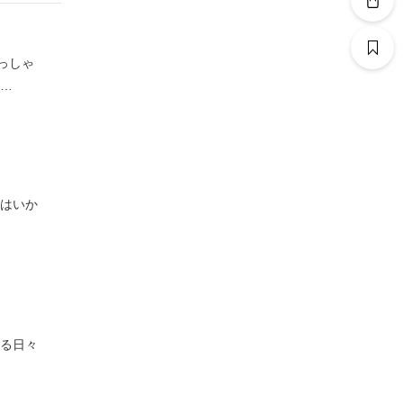
っしゃ
に…
様はいか
する日々