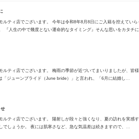
に
モルティ店でございます。 今年は令和8年8月8日にご入籍を控えていら
。 『人生の中で幾度とない運命的なタイミング』そんな思いをカタチ
モルティ店でございます。 梅雨の季節が近づいてまいりましたが、皆
「ジューンブライド（June bride）」と言われ、「6月に結婚し…
らせ
モルティ店でございます。 陽射しが段々と強くなり、夏の訪れを実感
しでしょうか。 夜には肌寒さなど、急な気温差は続きますので、…