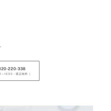
。
120-220-338
0～16:00
・通話無料 ］