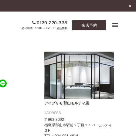
0120-220-338
来店予約
9:30～16:00
受付時間：
/ 通話無料
ブックマーク
ONLINE SHOP
ご来店予約
予約専用ダイヤル
0120-220-338
アイプリモ 郡山モルティ店
9:30～16:00
（受付時間：
・通話無料）
ADDRESS
〒963-8002
カタログ請求
福島県郡山市駅前２丁目１１-１ モルティ
お問い合わせ
２F