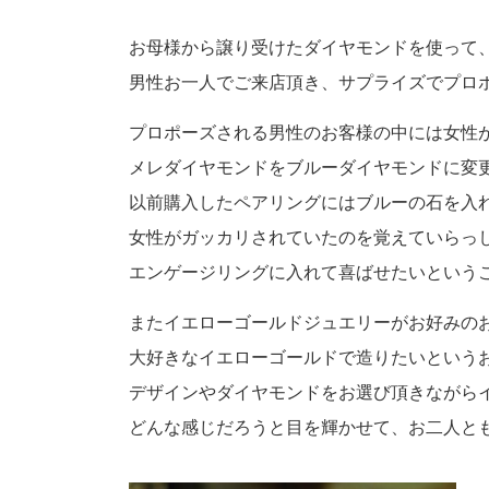
プロ
ペールブラウンゴールド
ン
お母様から譲り受けたダイヤモンドを使って
ブラ
男性お一人でご来店頂き、サプライズでプロ
コンセプトシリーズ
プロ
オリジンビリーフ
プロポーズされる男性のお客様の中には女性
フラワリー
メレダイヤモンドをブルーダイヤモンドに変
初空
ショ
以前購入したペアリングには
ブルーの石を入
エトワル
店舗
スワハ
女性がガッカリされていたのを覚えていらっ
ご来
プレミオン
エンゲージリングに入れて喜ばせたいという
またイエローゴールドジュエリーがお好みの
大好きなイエローゴールドで造りたいという
デザインやダイヤモンドをお選び頂きながら
どんな感じだろうと目を輝かせて、お二人と