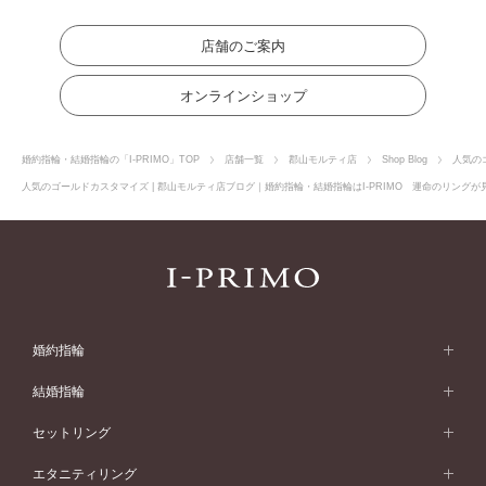
店舗のご案内
オンラインショップ
婚約指輪・結婚指輪の「I-PRIMO」TOP
店舗一覧
郡山モルティ店
Shop Blog
人気の
人気のゴールドカスタマイズ | 郡山モルティ店ブログ｜婚約指輪・結婚指輪はI-PRIMO 運命のリングが
婚約指輪
婚約指輪 (エンゲージリング)
結婚指輪
婚約指輪一覧
結婚指輪 (マリッジリング)
セットリング
素材から選ぶ
結婚指輪一覧
セットリング
エタニティリング