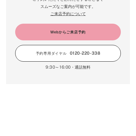
5月（17）
6月（19）
スムーズなご案内が可能です。
1月（64）
2月（66）
4月（12）
ご来店予約について
5月（14）
1月（60）
3月（15）
4月（9）
2月（16）
Webからご来店予約
3月（5）
1月（17）
0120-220-338
予約専用ダイヤル
9:30～16:00
・通話無料