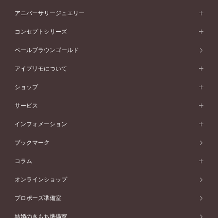
プラチナ
フォルムから選ぶ
素材から選ぶ
セットリング一覧
エタニティリング
アニバーサリージュエリー
イエローゴールド
ストレートライン
プラチナ
セッティングから選ぶ
フォルムから選ぶ
素材から選ぶ
エタニティリング一覧
アニバーサリージュエリー
コンセプトシリーズ
ピンクゴールド
ウェーブライン
イエローゴールド
ソリテール
ストレートライン
スタイルから選ぶ
プラチナ
セッティングから選ぶ
素材から選ぶ
アニバーサリージュエリー一覧
コンセプトシリーズ
ペールブラウンゴールド
ペールブラウンゴールド
V字ライン
ピンクゴールド
ワンサイドメレ
ウェーブライン
シンプル
イエローゴールド
プレーン
価格帯から選ぶ
スタイルから選ぶ
プラチナ
ネックレス
コンビネーション
オリジンビリーフ
ペールブラウンゴールド
ダブルサイドメレ
アイプリモについて
V字ライン
フェミニン
ピンクゴールド
ワンメレ
50万円台～
シンプル
イエローゴールド
婚約指輪ガイド
ベビーリング
価格帯から選ぶ
フラワリー
コンビネーション
ラインメレ
モード
アイプリモについて
ペールブラウンゴールド
セベラルメレ
ショップ
40万円台～
フェミニン
ピンクゴールド
ファッションリング
50万円～
婚約指輪 人気ランキング
結婚指輪 人気ランキング
初空
エレガント
コンビネーション
ラインメレ
30万円台～
®
モード
パーソナルハンド診断
店舗一覧
ペールブラウンゴールド
ブレスレット
サービス
40万円～50万円
婚約ネックレス
エトワル
ゴージャス
20万円台～
エレガント
ピアス
30万円～40万円
デザインへのこだわり
プロポーズサポート
スワハ
北海道
インフォメーション
ダイヤモンドシェイプコレクション
10万円台～
ゴージャス
イヤリング
20万円～30万円
品質へのこだわり
プレミオン
サービス
ご来店予約について
札幌店
ブックマーク
®
パーフェクトプロポーズリング
アニバーサリーギフト
10万円～20万円
一生涯のメンテナンス
函館店
アフターサービス
ニュース一覧
コラム
ダイヤモンドプロポーズ
取扱店)エヴァンスブライダル 旭川本店
近くに店舗がある
ご購入方法・仕上げ日数
お客様の声
コラム
オンラインショップ
プロミスダイヤモンド&バースストーン
東北
SWEET STORIES
ダイヤモンド
プロポーズ準備室
婚約指輪
ブライダルアイテム
仙台店
ショップブログ
結婚のきもち準備室