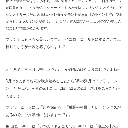
夜空で永遠の愛を手に入れた、月の女神「アルテミシア」。三日月のライン
が印象的な、しなやかさとシャープさをあわせ持つマリッジリングです。ア
シンメトリーに埋め込まれたメレダイヤモンドが三日月のラインを浮かび上
がらせ、2つのリングが揃うと、たなびく雲の隙間から三日月の光が差し込
む美しい情景が広がります。
プラチナはもちろん美しいですが、イエローゴールドにすることで三
日月らしさが一段と感じられます♡
ところで、三日月も美しいですが、心躍るのはやはり満月ですよね✨
5月はさまざまな花が咲き始めることから5月の満月は「フラワームー
ン」と呼ばれ、今年の5月には、2日と31日の2回、満月を見ることが
できます。
フラワームーンには「絆を深める」「成長や発展」というジンクスが
あるので、ご入籍日にもおすすめです。
更には、5月2日は「いつまでもふたりで」5月31日は「極上の未来」