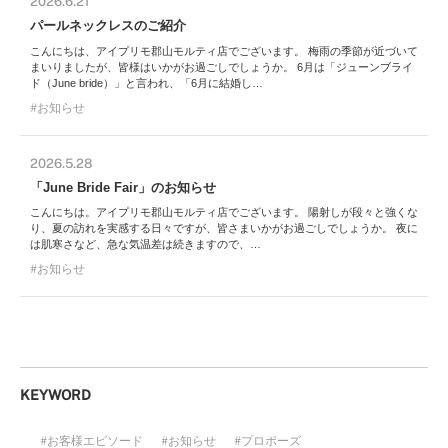
2026.6.21
パールネックレスのご紹介
こんにちは、アイプリモ郡山モルティ店でございます。 梅雨の季節が近づいて
まいりましたが、皆様はいかがお過ごしでしょうか。 6月は「ジューンブライ
ド（June bride）」と言われ、「6月に結婚し…
お知らせ
2026.5.28
「June Bride Fair」のお知らせ
こんにちは。アイプリモ郡山モルティ店でございます。 陽射しが段々と強くな
り、夏の訪れを実感する日々ですが、皆さまいかがお過ごしでしょうか。 夜に
は肌寒さなど、急な気温差は続きますので、…
お知らせ
KEYWORD
お客様エピソード
お知らせ
プロポーズ