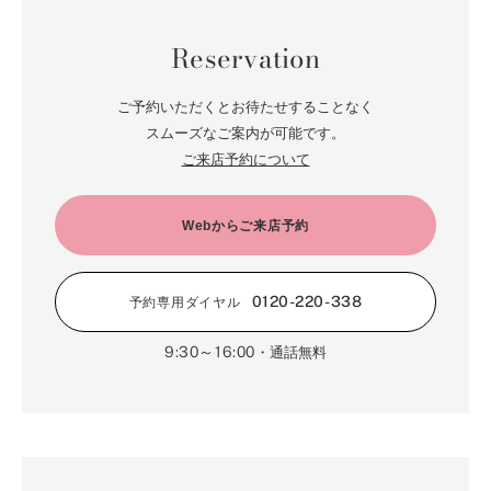
6月（66）
1月（66）
7月（66）
2月（126）
8月（18）
3月（71）
9月（15）
4月（80）
5月（65）
Reservation
6月（59）
1月（4）
7月（22）
2月（71）
8月（21）
3月（71）
4月（64）
5月（58）
6月（14）
1月（72）
7月（22）
2月（68）
ご予約いただくとお待たせすることなく
3月（68）
5月（17）
6月（19）
スムーズなご案内が可能です。
1月（64）
2月（66）
4月（12）
ご来店予約について
5月（14）
1月（60）
3月（15）
4月（9）
2月（16）
Webからご来店予約
3月（5）
1月（17）
0120-220-338
予約専用ダイヤル
9:30～16:00
・通話無料