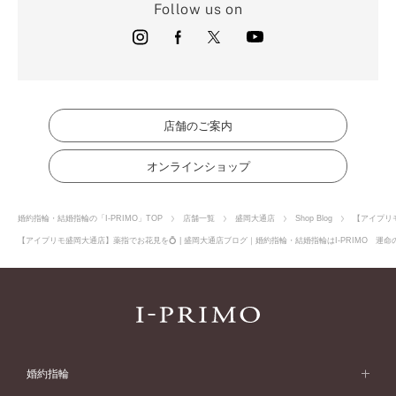
Follow us on
店舗のご案内
オンラインショップ
婚約指輪・結婚指輪の「I-PRIMO」TOP
店舗一覧
盛岡大通店
Shop Blog
【アイプリ
【アイプリモ盛岡大通店】薬指でお花見を💍 | 盛岡大通店ブログ｜婚約指輪・結婚指輪はI-PRIMO 運
婚約指輪