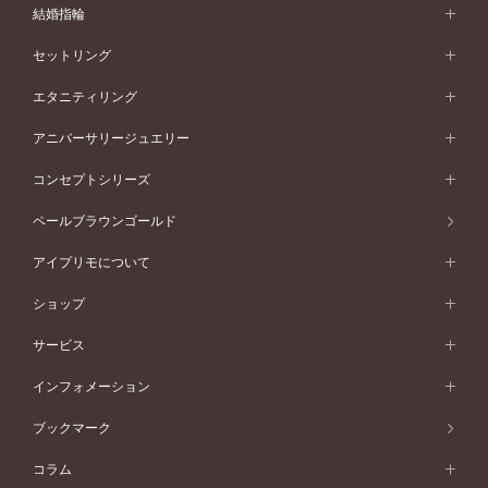
婚約指輪 (エンゲージリング)
結婚指輪
婚約指輪一覧
結婚指輪 (マリッジリング)
セットリング
素材から選ぶ
結婚指輪一覧
セットリング
エタニティリング
プラチナ
フォルムから選ぶ
素材から選ぶ
セットリング一覧
エタニティリング
アニバーサリージュエリー
イエローゴールド
ストレートライン
プラチナ
セッティングから選ぶ
フォルムから選ぶ
素材から選ぶ
エタニティリング一覧
アニバーサリージュエリー
コンセプトシリーズ
ピンクゴールド
ウェーブライン
イエローゴールド
ソリテール
ストレートライン
スタイルから選ぶ
プラチナ
セッティングから選ぶ
素材から選ぶ
アニバーサリージュエリー一覧
コンセプトシリーズ
ペールブラウンゴールド
ペールブラウンゴールド
V字ライン
ピンクゴールド
ワンサイドメレ
ウェーブライン
シンプル
イエローゴールド
プレーン
価格帯から選ぶ
スタイルから選ぶ
プラチナ
ネックレス
コンビネーション
オリジンビリーフ
ペールブラウンゴールド
ダブルサイドメレ
アイプリモについて
V字ライン
フェミニン
ピンクゴールド
ワンメレ
50万円台～
シンプル
イエローゴールド
婚約指輪ガイド
ベビーリング
価格帯から選ぶ
フラワリー
コンビネーション
ラインメレ
モード
アイプリモについて
ペールブラウンゴールド
セベラルメレ
ショップ
40万円台～
フェミニン
ピンクゴールド
ファッションリング
50万円～
婚約指輪 人気ランキング
結婚指輪 人気ランキング
初空
エレガント
コンビネーション
ラインメレ
30万円台～
®
モード
パーソナルハンド診断
店舗一覧
ペールブラウンゴールド
ブレスレット
サービス
40万円～50万円
婚約ネックレス
エトワル
ゴージャス
20万円台～
エレガント
ピアス
30万円～40万円
デザインへのこだわり
プロポーズサポート
スワハ
北海道
インフォメーション
ダイヤモンドシェイプコレクション
10万円台～
ゴージャス
イヤリング
20万円～30万円
品質へのこだわり
プレミオン
サービス
ご来店予約について
札幌店
ブックマーク
®
パーフェクトプロポーズリング
アニバーサリーギフト
10万円～20万円
一生涯のメンテナンス
函館店
アフターサービス
ニュース一覧
コラム
ダイヤモンドプロポーズ