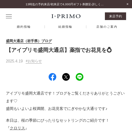
13時迄の予約来店/初来店で4,000円ギフト券贈呈-詳しくはこちら-
来店予約
婚約指輪
結婚指輪
店舗のご案内
盛岡大通店（岩手県）ブログ
【アイプリモ盛岡大通店】薬指でお花見を💍
2025.4.19
お知らせ
アイプリモ盛岡大通店です！ブログをご覧くださりありがとうござい
ます♡
盛岡もいよいよ桜満開、お花見客でにぎやかな大通りです♪
本日は、桜の季節にぴったりなセットリングのご紹介です！
『
クロリス
』