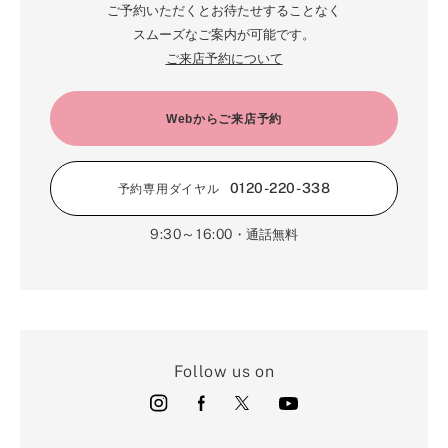
7月（22）
2月（68）
ご予約いただくとお待たせすることなく
3月（68）
5月（17）
6月（19）
スムーズなご案内が可能です。
1月（64）
2月（66）
4月（12）
ご来店予約について
5月（14）
1月（60）
3月（15）
4月（9）
2月（16）
Webからご来店予約
3月（5）
1月（17）
0120-220-338
予約専用ダイヤル
9:30～16:00
・通話無料
Follow us on