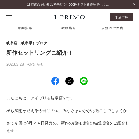
13時迄の予約来店/初来店で4,000円ギフト券贈呈-詳しくはこちら-
来店予約
婚約指輪
結婚指輪
店舗のご案内
岐阜店（岐阜県）ブログ
新作セットリングご紹介！
2023.3.28
お知らせ
こんにちは、アイプリモ岐阜店です。
桜も満開を迎える今日この頃、みなさまいかがお過ごしでしょうか。
さて今回は3月２４日発売の、新作の婚約指輪と結婚指輪をご紹介し
ます！