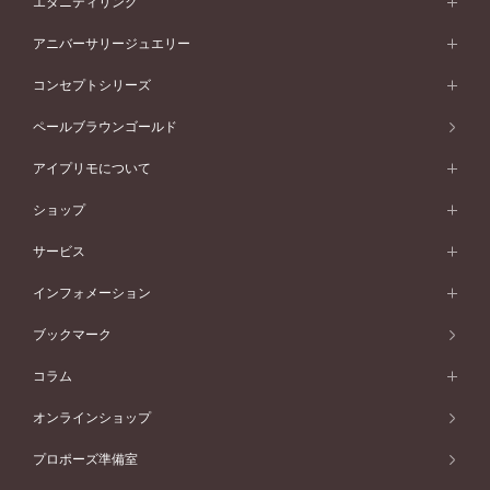
エタニティリング
プラチナ
フォルムから選ぶ
素材から選ぶ
セットリング一覧
エタニティリング
アニバーサリージュエリー
イエローゴールド
ストレートライン
プラチナ
セッティングから選ぶ
フォルムから選ぶ
素材から選ぶ
エタニティリング一覧
アニバーサリージュエリー
コンセプトシリーズ
ピンクゴールド
ウェーブライン
イエローゴールド
ソリテール
ストレートライン
スタイルから選ぶ
プラチナ
セッティングから選ぶ
素材から選ぶ
アニバーサリージュエリー一覧
コンセプトシリーズ
ペールブラウンゴールド
ペールブラウンゴールド
V字ライン
ピンクゴールド
ワンサイドメレ
ウェーブライン
シンプル
イエローゴールド
プレーン
価格帯から選ぶ
スタイルから選ぶ
プラチナ
ネックレス
コンビネーション
オリジンビリーフ
ペールブラウンゴールド
ダブルサイドメレ
アイプリモについて
V字ライン
フェミニン
ピンクゴールド
ワンメレ
50万円台～
シンプル
イエローゴールド
婚約指輪ガイド
ベビーリング
価格帯から選ぶ
フラワリー
コンビネーション
ラインメレ
モード
アイプリモについて
ペールブラウンゴールド
セベラルメレ
ショップ
40万円台～
フェミニン
ピンクゴールド
ファッションリング
50万円～
婚約指輪 人気ランキング
結婚指輪 人気ランキング
初空
エレガント
コンビネーション
ラインメレ
30万円台～
®
モード
パーソナルハンド診断
店舗一覧
ペールブラウンゴールド
ブレスレット
サービス
40万円～50万円
婚約ネックレス
エトワル
ゴージャス
20万円台～
エレガント
ピアス
30万円～40万円
デザインへのこだわり
プロポーズサポート
スワハ
北海道
インフォメーション
ダイヤモンドシェイプコレクション
10万円台～
ゴージャス
イヤリング
20万円～30万円
品質へのこだわり
プレミオン
サービス
ご来店予約について
札幌店
ブックマーク
®
パーフェクトプロポーズリング
アニバーサリーギフト
10万円～20万円
一生涯のメンテナンス
函館店
アフターサービス
ニュース一覧
コラム
ダイヤモンドプロポーズ
取扱店)エヴァンスブライダル 旭川本店
近くに店舗がある
ご購入方法・仕上げ日数
お客様の声
コラム
オンラインショップ
プロミスダイヤモンド&バースストーン
東北
SWEET STORIES
ダイヤモンド
プロポーズ準備室
婚約指輪
ブライダルアイテム
仙台店
ショップブログ