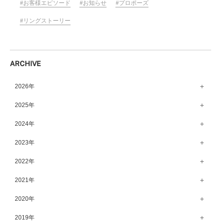
お客様エピソード
お知らせ
プロポーズ
リングストーリー
ARCHIVE
2026年
8月（13）
2025年
7月（64）
12月（65）
2024年
6月（58）
11月（56）
12月（71）
2023年
5月（62）
10月（67）
11月（61）
12月（71）
2022年
4月（55）
9月（50）
10月（60）
11月（61）
12月（72）
2021年
3月（64）
8月（67）
9月（57）
10月（66）
11月（77）
2月（50）
12月（69）
2020年
7月（68）
8月（64）
9月（53）
10月（74）
1月（58）
11月（83）
6月（59）
12月（63）
2019年
7月（66）