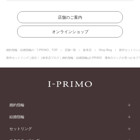
店舗のご案内
オンラインショップ
婚約指輪・結婚指輪の「I-PRIMO」TOP
店舗一覧
岐阜店
Shop Blog
新作セットリン
新作セットリングご紹介！ | 岐阜店ブログ｜婚約指輪・結婚指輪はI-PRIMO 運命のリングが見つかるブラ
婚約指輪
婚約指輪 (エンゲージリング)
結婚指輪
婚約指輪一覧
結婚指輪 (マリッジリング)
セットリング
素材から選ぶ
結婚指輪一覧
セットリング