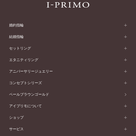
婚約指輪
婚約指輪 (エンゲージリング)
結婚指輪
婚約指輪一覧
結婚指輪 (マリッジリング)
セットリング
素材から選ぶ
結婚指輪一覧
セットリング
エタニティリング
プラチナ
フォルムから選ぶ
素材から選ぶ
セットリング一覧
エタニティリング
アニバーサリージュエリー
イエローゴールド
ストレートライン
プラチナ
セッティングから選ぶ
フォルムから選ぶ
素材から選ぶ
エタニティリング一覧
アニバーサリージュエリー
コンセプトシリーズ
ピンクゴールド
ウェーブライン
イエローゴールド
ソリテール
ストレートライン
スタイルから選ぶ
プラチナ
セッティングから選ぶ
素材から選ぶ
アニバーサリージュエリー一覧
コンセプトシリーズ
ペールブラウンゴールド
ペールブラウンゴールド
V字ライン
ピンクゴールド
ワンサイドメレ
ウェーブライン
シンプル
イエローゴールド
プレーン
価格帯から選ぶ
スタイルから選ぶ
プラチナ
ネックレス
コンビネーション
オリジンビリーフ
ペールブラウンゴールド
ダブルサイドメレ
アイプリモについて
V字ライン
フェミニン
ピンクゴールド
ワンメレ
50万円台～
シンプル
イエローゴールド
婚約指輪ガイド
ベビーリング
価格帯から選ぶ
フラワリー
コンビネーション
ラインメレ
モード
アイプリモについて
ペールブラウンゴールド
セベラルメレ
ショップ
40万円台～
フェミニン
ピンクゴールド
ファッションリング
50万円～
婚約指輪 人気ランキング
結婚指輪 人気ランキング
初空
エレガント
コンビネーション
ラインメレ
30万円台～
®
モード
パーソナルハンド診断
店舗一覧
ペールブラウンゴールド
ブレスレット
サービス
40万円～50万円
婚約ネックレス
エトワル
ゴージャス
20万円台～