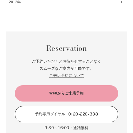
1月（84）
12月（18）
2012年
7月（59）
2月（57）
8月（76）
3月（49）
9月（72）
4月（52）
10月（67）
5月（73）
11月（14）
6月（60）
1月（55）
12月（12）
7月（75）
2月（59）
8月（57）
3月（62）
9月（60）
4月（66）
10月（22）
5月（68）
11月（20）
6月（84）
1月（53）
7月（64）
2月（71）
8月（67）
3月（62）
9月（5）
4月（60）
10月（23）
5月（85）
6月（66）
1月（66）
7月（66）
2月（126）
8月（18）
3月（71）
9月（15）
4月（80）
5月（65）
Reservation
6月（59）
1月（4）
7月（22）
2月（71）
8月（21）
3月（71）
4月（64）
5月（58）
6月（14）
1月（72）
7月（22）
2月（68）
ご予約いただくとお待たせすることなく
3月（68）
5月（17）
6月（19）
スムーズなご案内が可能です。
1月（64）
2月（66）
4月（12）
ご来店予約について
5月（14）
1月（60）
3月（15）
4月（9）
2月（16）
Webからご来店予約
3月（5）
1月（17）
0120-220-338
予約専用ダイヤル
9:30～16:00
・通話無料