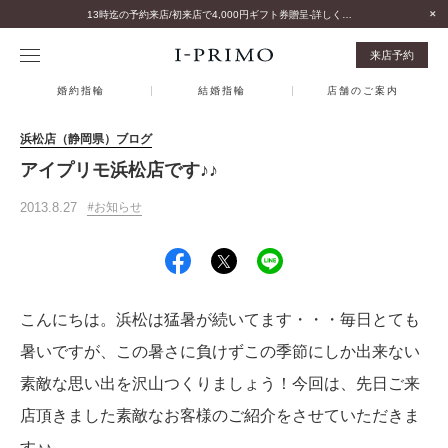
13時迄の予約来店/初来店で4,000円ギフト券贈呈-詳しくはこちら-
来店予約
婚約指輪
結婚指輪
店舗のご案内
浜松店（静岡県）ブログ
アイプリモ浜松店です♪♪
2013.8.27
お知らせ
こんにちは。
浜松は猛暑が続いてます・・・
毎日とても
暑いですが、この暑さに負けず
この季節にしか出来ない
素敵な思い出を沢山つくりましょう！
今回は、先日ご来
店頂きました素敵なお客様のご紹介をさせていただきま
す♪♪