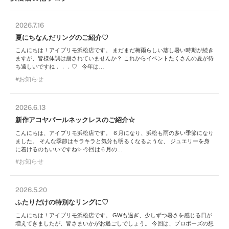
2026.7.16
夏にちなんだリングのご紹介♡
こんにちは！アイプリモ浜松店です。 まだまだ梅雨らしい蒸し暑い時期が続き
ますが、皆様体調は崩されていませんか？ これからイベントたくさんの夏が待
ち遠しいですね．．．♡ 今年は…
お知らせ
2026.6.13
新作アコヤパールネックレスのご紹介☆
こんにちは、アイプリモ浜松店です。 ６月になり、浜松も雨の多い季節になり
ました。 そんな季節はキラキラと気分も明るくなるような、 ジュエリーを身
に着けるのもいいですね✨ 今回は６月の…
お知らせ
2026.5.20
ふたりだけの特別なリングに♡
こんにちは！アイプリモ浜松店です。 GWも過ぎ、少しずつ暑さを感じる日が
増えてきましたが、皆さまいかがお過ごしでしょう。 今回は、プロポーズの想