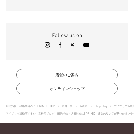
Follow us on
店舗のご案内
オンラインショップ
婚約指輪・結婚指輪の「I-PRIMO」TOP
店舗一覧
浜松店
Shop Blog
アイプリモ浜松店
アイプリモ浜松店です♪♪ | 浜松店ブログ｜婚約指輪・結婚指輪はI-PRIMO 運命のリングが見つかるブラ